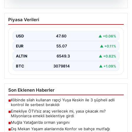
05.08.2026
Emekliye ÖTV’siz araç verilecek mi,
Piyasa Verileri
yasa çıkacak mı? Milyonlarca emekli
beklentiye girdi
USD
47.60
▲ +0.06%
EUR
55.07
▲ +0.11%
ALTIN
6549.3
▲ +0.82%
BTC
3079814
▲ +1.09%
Son Eklenen Haberler
Klibinde silah kullanan rapçi Yuşa Keskin ile 3 şüpheli adli
■
kontrol ile serbest bırakıldı
Emekliye ÖTV’siz araç verilecek mi, yasa çıkacak mı?
■
Milyonlarca emekli beklentiye girdi
Muğla Yatağan’da orman yangını
■
Dış Mekan Yaşam alanlarında Konfor ve bahçe mutfağı
■