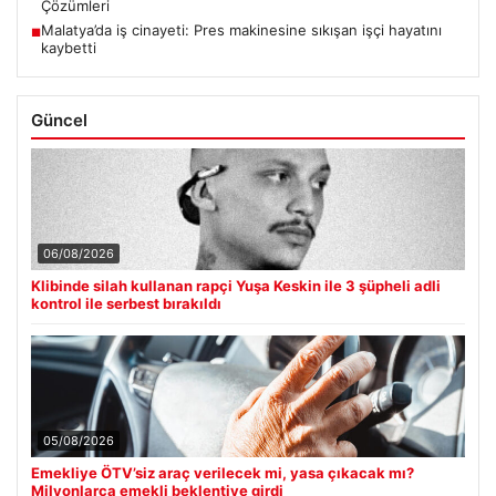
Çözümleri
Malatya’da iş cinayeti: Pres makinesine sıkışan işçi hayatını
■
kaybetti
Güncel
06/08/2026
Klibinde silah kullanan rapçi Yuşa Keskin ile 3 şüpheli adli
kontrol ile serbest bırakıldı
05/08/2026
Emekliye ÖTV’siz araç verilecek mi, yasa çıkacak mı?
Milyonlarca emekli beklentiye girdi