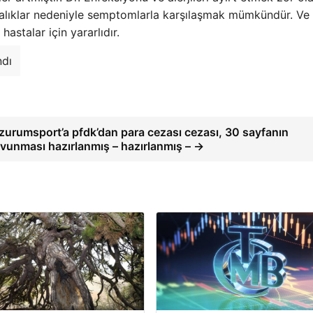
astalıklar nedeniyle semptomlarla karşılaşmak mümkündür. Ve
stalar için yararlıdır.
ndı
zurumsport’a pfdk’dan para cezası cezası, 30 sayfanın
vunması hazırlanmış – hazırlanmış – →