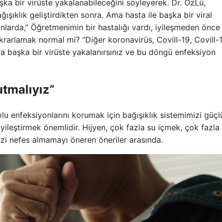
şka bir virüste yakalanabileceğini söyleyerek. Dr. ÖzLü,
ışıklık geliştirdikten sonra. Ama hasta ile başka bir viral
larda,” Öğretmenimin bir hastalığı vardı, iyileşmeden önce 
krarlamak normal mi? “Diğer koronavirüs, Covill-19, Covill-
onra başka bir virüste yakalanırsınız ve bu döngü enfeksiyon
utmalıyız”
olu enfeksiyonlarını korumak için bağışıklık sistemimizi güçl
ileştirmek önemlidir. Hijyen, çok fazla su içmek, çok fazla 
izi nefes almamayı öneren öneriler arasında.