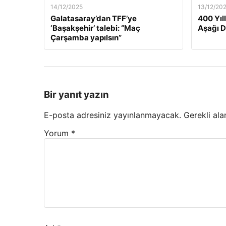
14/12/2025
13/12/20
Galatasaray’dan TFF’ye
400 Yıl
‘Başakşehir’ talebi: “Maç
Aşağı 
Çarşamba yapılsın”
Bir yanıt yazın
E-posta adresiniz yayınlanmayacak.
Gerekli ala
Yorum
*