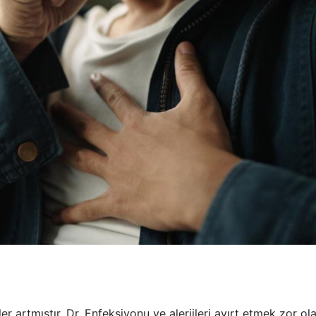
er artmıştır. Dr. Enfeksiyonu ve alerjileri ayırt etmek zor ola