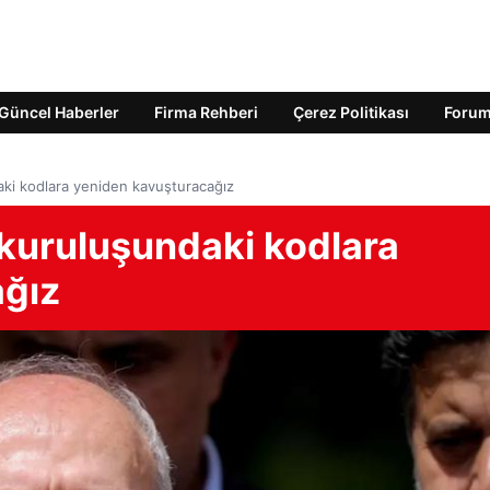
Güncel Haberler
Firma Rehberi
Çerez Politikası
Foru
daki kodlara yeniden kavuşturacağız
 kuruluşundaki kodlara
ağız