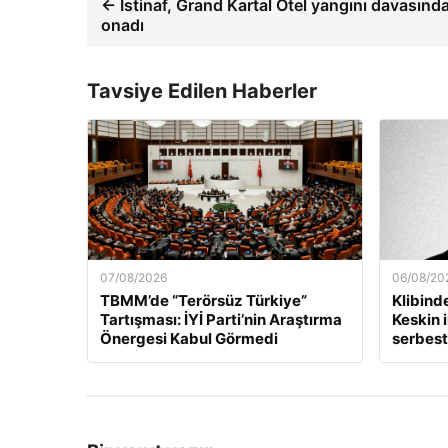
← İstinaf, Grand Kartal Otel yangını davasında 
onadı
Tavsiye Edilen Haberler
07/08/2026
06/08/20
TBMM’de “Terörsüz Türkiye”
Klibind
Tartışması: İYİ Parti’nin Araştırma
Keskin i
Önergesi Kabul Görmedi
serbest 