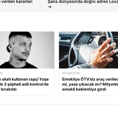
verilen kararları
Şans dünyasında doğru adres Loc
→
26
05/08/2026
e silah kullanan rapçi Yuşa
Emekliye ÖTV’siz araç verile
le 3 şüpheli adli kontrol ile
mi, yasa çıkacak mı? Milyonl
bırakıldı
emekli beklentiye girdi