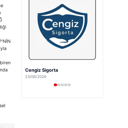
me
m
Ğ
iği
P'NİN
yla
biren
onda
Hastaş Beton
26/05/2026
sel