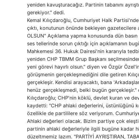
yeniden kavuşturacağız. Partinin tabanını ayrı
gerekiyor." dedi.
Kemal Kılıçdaroğlu, Cumhuriyet Halk Partisi'nde
çıktı, konutunun önünde bekleyen gazeteciler
OLSUN" Açıklama yapma konusunda dün basın men
ses tellerinde sorun çıktığı için açıklamanın bu
Mahkemesi 36. Hukuk Dairesi'nin kararıyla tedb
yeniden CHP TBMM Grup Başkanı seçilmesinden do
yeni görevi hayırlı olsun.” diyen ve Özgür Özel'i
görüşmenin gerçekleşmediğini dile getiren Kıl
gerçekleşir. Kendisi arayacaktı, bana 'Arkadaşl
henüz gerçekleşmedi, belki bugün gerçekleş
Kılıçdaroğlu; CHP'nin köklü, devlet kuran ve dev
kaydetti: "CHP ahlaki değerlerini, üstünlüğünü
özellikle de partililere söz veriyorum. Cumhuriy
Ahlaki değerleri olacak. Bizim partiye çok eleşti
partinin ahlaki değerleriyle ilgili bugüne kadar h
düzeltmemiz lazım. "PARTİYİ AYRIŞTIRAN, 