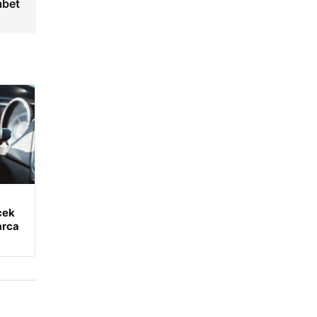
abet
cek
arca