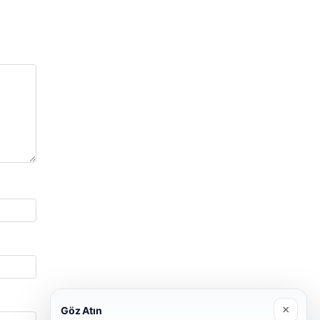
×
Göz Atın