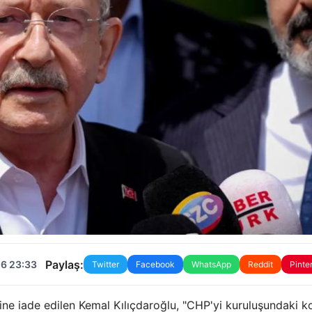
Paylaş:
26 23:33
Twitter
Facebook
WhatsApp
Reddit
Pinte
e iade edilen Kemal Kılıçdaroğlu, "CHP'yi kuruluşundaki k