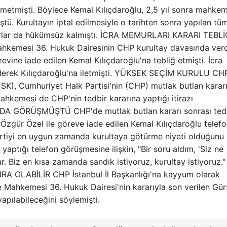
ükmetmişti. Böylece Kemal Kılıçdaroğlu, 2,5 yıl sonra mahke
ü. Kurultayın iptal edilmesiyle o tarihten sonra yapılan tü
rarlar da hükümsüz kalmıştı. İCRA MEMURLARI KARARI TEBLİ
ahkemesi 36. Hukuk Dairesinin CHP kurultay davasında verd
revine iade edilen Kemal Kılıçdaroğlu'na tebliğ etmişti. İcra
giderek Kılıçdaroğlu'na iletmişti. YÜKSEK SEÇİM KURULU CH
K), Cumhuriyet Halk Partisi'nin (CHP) mutlak butlan kararı
 Mahkemesi de CHP'nin tedbir kararına yaptığı itirazı
A GÖRÜŞMÜŞTÜ CHP'de mutlak butlan kararı sonrası ted
Özgür Özel ile göreve iade edilen Kemal Kılıçdaroğlu telef
rtiyi en uygun zamanda kurultaya götürme niyeti olduğunu
yaptığı telefon görüşmesine ilişkin, "Bir soru aldım, 'Siz ne
r. Biz en kısa zamanda sandık istiyoruz, kurultay istiyoruz."
 OLABİLİR CHP İstanbul İl Başkanlığı'na kayyum olarak
 Mahkemesi 36. Hukuk Dairesi'nin kararıyla son verilen Gür
apılabileceğini söylemişti.