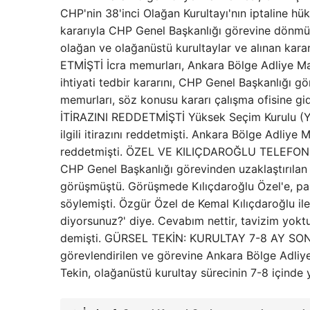
CHP'nin 38'inci Olağan Kurultayı'nın iptaline h
kararıyla CHP Genel Başkanlığı görevine dönmüşt
olağan ve olağanüstü kurultaylar ve alınan ka
ETMİŞTİ İcra memurları, Ankara Bölge Adliye M
ihtiyati tedbir kararını, CHP Genel Başkanlığı gö
memurları, söz konusu kararı çalışma ofisine 
İTİRAZINI REDDETMİŞTİ Yüksek Seçim Kurulu (YS
ilgili itirazını reddetmişti. Ankara Bölge Adliye
reddetmişti. ÖZEL VE KILIÇDAROĞLU TELEFOND
CHP Genel Başkanlığı görevinden uzaklaştırılan 
görüşmüştü. Görüşmede Kılıçdaroğlu Özel'e, pa
söylemişti. Özgür Özel de Kemal Kılıçdaroğlu ile 
diyorsunuz?' diye. Cevabım nettir, tavizim yoktu
demişti. GÜRSEL TEKİN: KURULTAY 7-8 AY SONRA
görevlendirilen ve görevine Ankara Bölge Adliye
Tekin, olağanüstü kurultay sürecinin 7-8 içinde y