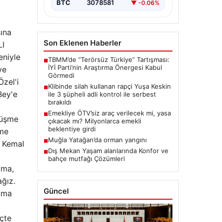
BTC
3078581
▼ -0.06%
şına
Son Eklenen Haberler
LI
eniyle
TBMM’de “Terörsüz Türkiye” Tartışması:
■
İYİ Parti’nin Araştırma Önergesi Kabul
ye
Görmedi
zel'i
Klibinde silah kullanan rapçi Yuşa Keskin
■
Bey'e
ile 3 şüpheli adli kontrol ile serbest
bırakıldı
Emekliye ÖTV’siz araç verilecek mi, yasa
■
rüşme
çıkacak mı? Milyonlarca emekli
beklentiye girdi
şme
Muğla Yatağan’da orman yangını
■
 Kemal
Dış Mekan Yaşam alanlarında Konfor ve
■
bahçe mutfağı Çözümleri
ıma,
ağız.
Güncel
 ama
çte