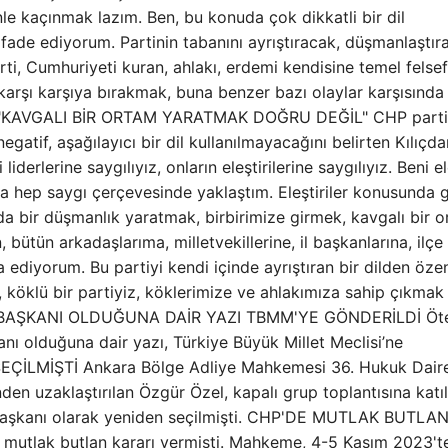
le kaçınmak lazım. Ben, bu konuda çok dikkatli bir dil
ifade ediyorum. Partinin tabanını ayrıştıracak, düşmanlaştır
i, Cumhuriyeti kuran, ahlakı, erdemi kendisine temel felse
a karşı karşıya bırakmak, buna benzer bazı olaylar karşısında
." "KAVGALI BİR ORTAM YARATMAK DOĞRU DEĞİL" CHP parti
negatif, aşağılayıcı bir dil kullanılmayacağını belirten Kılıçda
iderlerine saygılıyız, onların eleştirilerine saygılıyız. Beni e
 hep saygı çerçevesinde yaklaştım. Eleştiriler konusunda g
da bir düşmanlık yaratmak, birbirimize girmek, kavgalı bir 
bütün arkadaşlarıma, milletvekillerine, il başkanlarına, ilçe
a ediyorum. Bu partiyi kendi içinde ayrıştıran bir dilden öze
, köklü bir partiyiz, köklerimize ve ahlakımıza sahip çıkmak
 BAŞKANI OLDUĞUNA DAİR YAZI TBMM'YE GÖNDERİLDİ Öt
ı olduğuna dair yazı, Türkiye Büyük Millet Meclisi’ne
İLMİŞTİ Ankara Bölge Adliye Mahkemesi 36. Hukuk Daire
den uzaklaştırılan Özgür Özel, kapalı grup toplantısına katı
 Başkanı olarak yeniden seçilmişti. CHP'DE MUTLAK BUTLA
 mutlak butlan kararı vermişti. Mahkeme, 4-5 Kasım 2023't