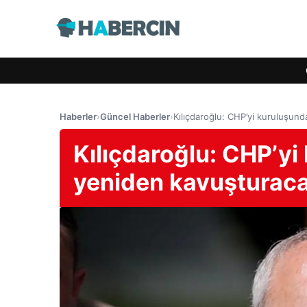
Haberler
›
Güncel Haberler
›
Kılıçdaroğlu: CHP’yi kuruluşun
Kılıçdaroğlu: CHP’yi
yeniden kavuşturac