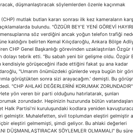
ştıracak, düşmanlaştıracak söylemlerden özenle kaçınmak
 (CHP) mutlak butlan kararı sonrası ilk kez kameraların kar
e açıklamalarda bulundu. "ÖZGÜR BEY'E YENİ GÖREVİ HAYIR
suplarına söz verdiğini ancak yoğun telefon trafiği ned
güne kaldığını belirten Kemal Kılıçdaroğlu, Ankara Bölge Adli
iren CHP Genel Başkanlığı görevinden uzaklaştırılan Özgür Ö
layı tebrik etti. “Bu sabah yeni bir gelişme oldu. Özgür 
n kendisiyle görüşeceğini ifade ettiğini fakat şu ana kadar
ıçdaroğlu, "Umarım önümüzdeki günlerde veya bugün bir gö
arımla görüştükten sonra sizi arayacağım.' demişti. Bu görü
ir." dedi. "CHP AHLAKİ DEĞERLERİNİ KORUMAK ZORUNDADIR"
lete yön veren bir parti olduğunu hatırlatarak, şunları
 korumak zorundadır. Hepinizin huzurunda bütün vatandaşlar
et Halk Partisi'ni kuruluşundaki kodlara yeniden kavuşturac
ri gelmiştir. Muhalefetten, sivil toplumdan eleştiri gelmiştir
içbir eleştiri gelmemişti, şimdi geliyor. Bu ahlaki değerleri
TABANI DÜŞMANLAŞTIRACAK SÖYLEMLER OLMAMALI" Bu süre