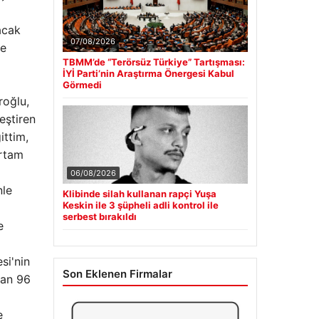
acak
07/08/2026
fe
TBMM’de “Terörsüz Türkiye” Tartışması:
İYİ Parti’nin Araştırma Önergesi Kabul
Görmedi
roğlu,
leştiren
ittim,
ortam
06/08/2026
nle
Klibinde silah kullanan rapçi Yuşa
Keskin ile 3 şüpheli adli kontrol ile
serbest bırakıldı
e
si'nin
Son Eklenen Firmalar
lan 96
N
e