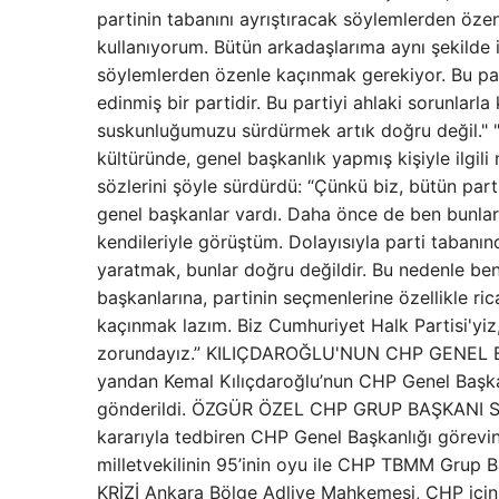
partinin tabanını ayrıştıracak söylemlerden özen
kullanıyorum. Bütün arkadaşlarıma aynı şekilde 
söylemlerden özenle kaçınmak gerekiyor. Bu part
edinmiş bir partidir. Bu partiyi ahlaki sorunlarl
suskunluğumuzu sürdürmek artık doğru değil
kültüründe, genel başkanlık yapmış kişiyle ilgili 
sözlerini şöyle sürdürdü: “Çünkü biz, bütün parti l
genel başkanlar vardı. Daha önce de ben bunlara
kendileriyle görüştüm. Dolayısıyla parti tabanın
yaratmak, bunlar doğru değildir. Bu nedenle ben, 
başkanlarına, partinin seçmenlerine özellikle ric
kaçınmak lazım. Biz Cumhuriyet Halk Partisi'yiz
zorundayız.” KILIÇDAROĞLU'NUN CHP GENEL
yandan Kemal Kılıçdaroğlu’nun CHP Genel Başkan
gönderildi. ÖZGÜR ÖZEL CHP GRUP BAŞKANI SEÇ
kararıyla tedbiren CHP Genel Başkanlığı görevin
milletvekilinin 95’inin oyu ile CHP TBMM Grup
KRİZİ Ankara Bölge Adliye Mahkemesi, CHP için