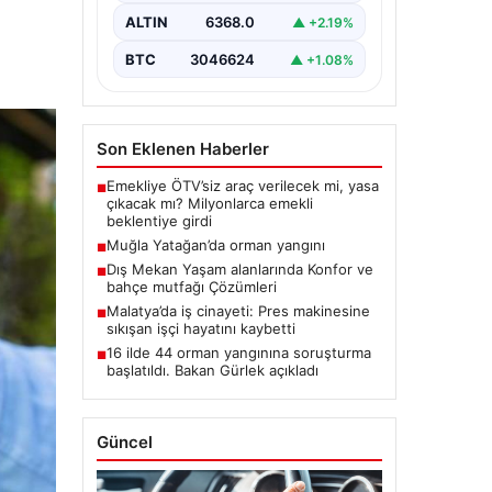
ALTIN
6368.0
▲ +2.19%
BTC
3046624
▲ +1.08%
Son Eklenen Haberler
Emekliye ÖTV’siz araç verilecek mi, yasa
■
çıkacak mı? Milyonlarca emekli
beklentiye girdi
Muğla Yatağan’da orman yangını
■
Dış Mekan Yaşam alanlarında Konfor ve
■
bahçe mutfağı Çözümleri
Malatya’da iş cinayeti: Pres makinesine
■
sıkışan işçi hayatını kaybetti
16 ilde 44 orman yangınına soruşturma
■
başlatıldı. Bakan Gürlek açıkladı
Güncel