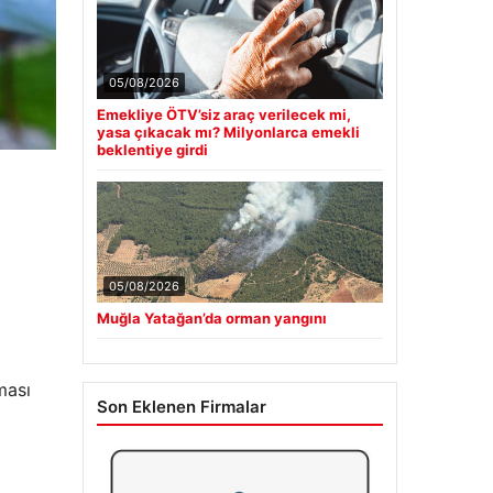
05/08/2026
Emekliye ÖTV’siz araç verilecek mi,
yasa çıkacak mı? Milyonlarca emekli
beklentiye girdi
05/08/2026
Muğla Yatağan’da orman yangını
ması
Son Eklenen Firmalar