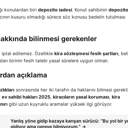
ğı konulardan biri
depozito iadesi
. Konut sahibinin
depozit
acının kusuru olmadığı sürece söz konusu bedelin tutulması
akkında bilinmesi gerekenler
 iptal edilemez. Özellikle
kira sözleşmesi fesih şartları
, bel
dan birinin fesih talebi yasal sürelere uygun olmalı.
ardan açıklama
lıkları
sonrasında her iki tarafın da haklarını bilmesi gerekt
,
ev sahibi hakları 2025
,
kiracıların yasal koruması
,
kira
nırı
gibi uzun kuyruklu aramalar yüksek ilgi görüyor.
Yanlış yöne gidip kazaya karışan sürücü: “Bu yol bir y
gidiyor ama nereye bilmiyorum.” →