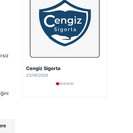
o
irsiz
Hastaş Beton
26/05/2026
iğini
ere