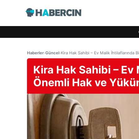
Haberler
›
Güncel
›
Kira Hak Sahibi – Ev Malik İhtilaflarında
Kira Hak Sahibi – Ev 
Önemli Hak ve Yükü