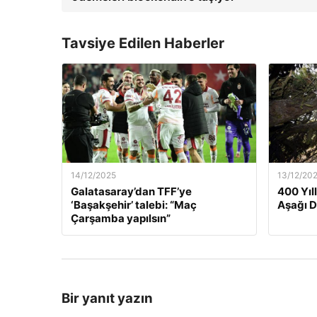
Tavsiye Edilen Haberler
14/12/2025
13/12/20
Galatasaray’dan TFF’ye
400 Yıl
‘Başakşehir’ talebi: “Maç
Aşağı 
Çarşamba yapılsın”
Bir yanıt yazın