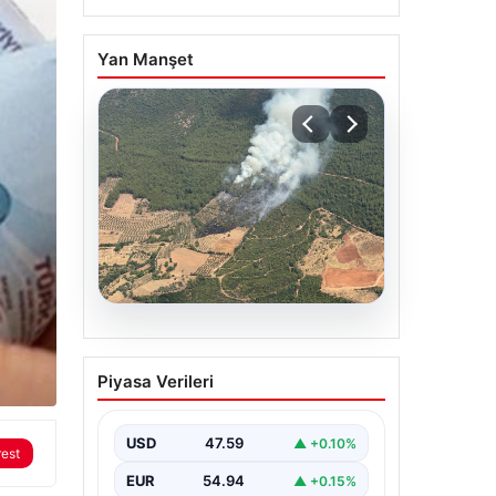
Yan Manşet
05.08.2026
Muğla Yatağan’da orman
Piyasa Verileri
yangını
USD
47.59
▲ +0.10%
rest
EUR
54.94
▲ +0.15%