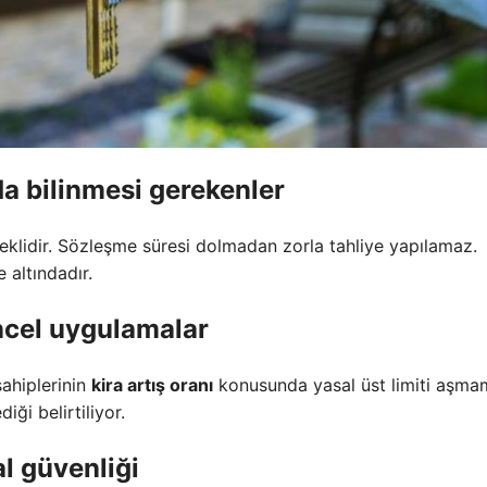
a bilinmesi gerekenler
ereklidir. Sözleşme süresi dolmadan zorla tahliye yapılamaz.
 altındadır.
cel uygulamalar
sahiplerinin
kira artış oranı
konusunda yasal üst limiti aşma
ği belirtiliyor.
l güvenliği