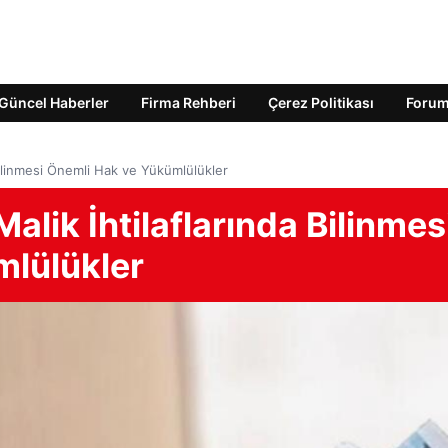
Güncel Haberler
Firma Rehberi
Çerez Politikası
Foru
 Bilinmesi Önemli Hak ve Yükümlülükler
Malik İhtilaflarında Bilinmes
mlülükler