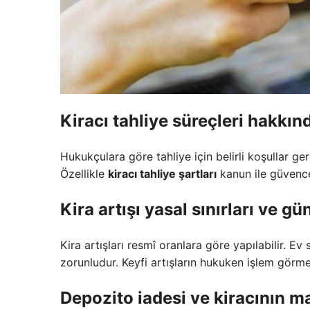
Kiracı tahliye süreçleri
hakkınd
Hukukçulara göre tahliye için belirli koşullar g
Özellikle
kiracı tahliye şartları
kanun ile güvence
Kira artışı yasal sınırları
ve gün
Kira artışları resmî oranlara göre yapılabilir. Ev 
zorunludur. Keyfi artışların hukuken işlem görmedi
Depozito iadesi
ve kiracının ma