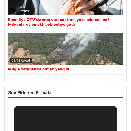
05/08/2026
Emekliye ÖTV’siz araç verilecek mi, yasa çıkacak mı?
Milyonlarca emekli beklentiye girdi
05/08/2026
Muğla Yatağan’da orman yangını
Son Eklenen Firmalar