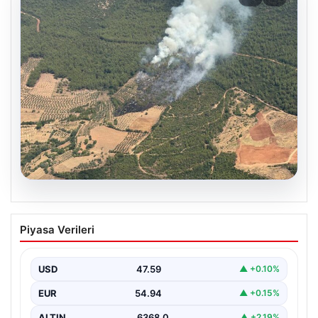
05.08.2026
Muğla Yatağan’da orman yangını
Piyasa Verileri
USD
47.59
▲ +0.10%
EUR
54.94
▲ +0.15%
ALTIN
6368.0
▲ +2.19%