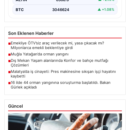
BTC
3046624
▲ +1.08%
Son Eklenen Haberler
Emekliye ÖTV’siz araç verilecek mi, yasa çıkacak mı?
■
Milyonlarca emekli beklentiye girdi
Muğla Yatağan’da orman yangını
■
Dış Mekan Yaşam alanlarında Konfor ve bahçe mutfağı
■
Çözümleri
Malatya’da iş cinayeti: Pres makinesine sıkışan işçi hayatını
■
kaybetti
16 ilde 44 orman yangınına soruşturma başlatıldı. Bakan
■
Gürlek açıkladı
Güncel