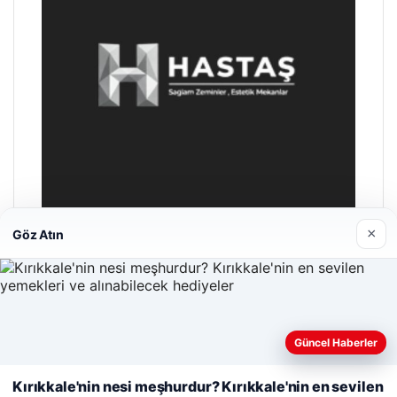
×
Göz Atın
Hastaş Beton
26/05/2026
Güncel Haberler
Web sitemizi nasıl kullandığınızı daha iyi anlayabilmek,
deneyiminizi kişiselleştirmek ve geliştirmek amacıyla çerezler
Kırıkkale'nin nesi meşhurdur? Kırıkkale'nin en sevilen
kullanıyoruz.
Çerez Politikamız