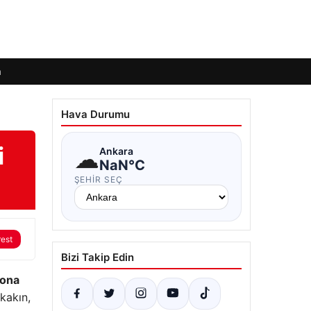
m
Hava Durumu
i
☁
Ankara
NaN°C
ŞEHIR SEÇ
rest
Bizi Takip Edin
sona
kakın,