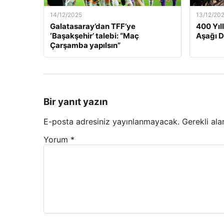
14/12/2025
13/12/20
Galatasaray’dan TFF’ye
400 Yıl
‘Başakşehir’ talebi: “Maç
Aşağı 
Çarşamba yapılsın”
Bir yanıt yazın
E-posta adresiniz yayınlanmayacak.
Gerekli ala
Yorum
*