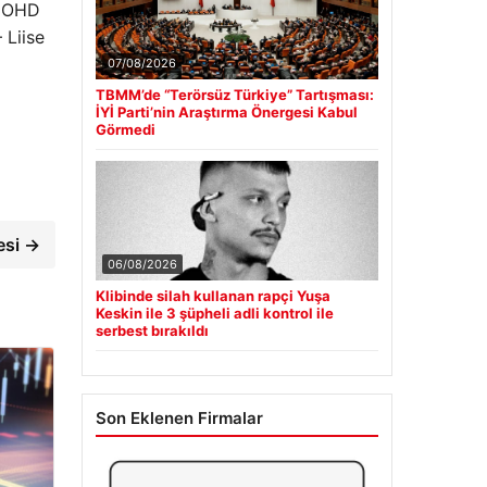
 MOHD
 Liise
07/08/2026
TBMM’de “Terörsüz Türkiye” Tartışması:
İYİ Parti’nin Araştırma Önergesi Kabul
Görmedi
esi →
06/08/2026
Klibinde silah kullanan rapçi Yuşa
Keskin ile 3 şüpheli adli kontrol ile
serbest bırakıldı
Son Eklenen Firmalar