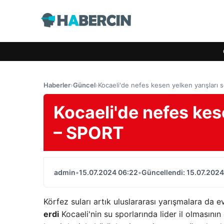
Haberler
›
Güncel
›
Kocaeli'de nefes kesen yelken yarışları 
Kocaeli'de nefes kese
– SPORT
admin
•
15.07.2024 06:22
•
Güncellendi: 15.07.2024
Körfez suları artık uluslararası yarışmalara da e
erdi
Kocaeli'nin su sporlarında lider il olmasın