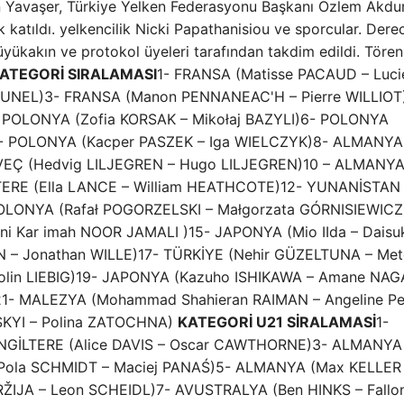
an Yavaşer, Türkiye Yelken Federasyonu Başkanı Özlem Akdu
atıldı. yelkencilik Nicki Papathanisiou ve sporcular. Dere
yükakın ve protokol üyeleri tarafından takdim edildi. Tören
ATEGORİ SIRALAMASI
1- FRANSA (Matisse PACAUD – Luci
BUNEL)3- FRANSA (Manon PENNANEAC'H – Pierre WILLIOT
 POLONYA (Zofia KORSAK – Mikołaj BAZYLI)6- POLONYA
7- POLONYA (Kacper PASZEK – Iga WIELCZYK)8- ALMANYA
VEÇ (Hedvig LILJEGREN – Hugo LILJEGREN)10 – ALMANY
LTERE (Ella LANCE – William HEATHCOTE)12- YUNANİSTAN
POLONYA (Rafał POGORZELSKI – Małgorzata GÓRNISIEWICZ
 Kar imah NOOR JAMALI )15- JAPONYA (Mio IIda – Daisu
– Jonathan WILLE)17- TÜRKİYE (Nehir GÜZELTUNA – Met
olin LIEBIG)19- JAPONYA (Kazuho ISHIKAWA – Amane NAG
- MALEZYA (Mohammad Shahieran RAIMAN – Angeline Pe
KYI – Polina ZATOCHNA)
KATEGORİ U21 SİRALAMASİ
1-
İNGİLTERE (Alice DAVIS – Oscar CAWTHORNE)3- ALMANYA 
ola SCHMIDT – Maciej PANAŚ)5- ALMANYA (Max KELLER
ŽIJA – Leon SCHEIDL)7- AVUSTRALYA (Ben HINKS – Fallo