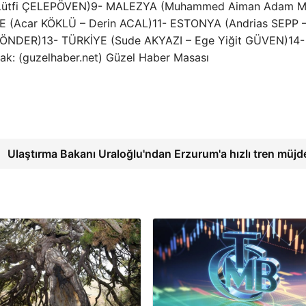
ütfi ÇELEPÖVEN)9- MALEZYA (Muhammed Aiman ​​​​​​​Adam
YE (Acar KÖKLÜ – Derin ACAL)11- ESTONYA (Andrias SEPP –
 ÖNDER)13- TÜRKİYE (Sude AKYAZI – Ege Yiğit GÜVEN)14-
k: (guzelhaber.net) Güzel Haber Masası
Ulaştırma Bakanı Uraloğlu'ndan Erzurum'a hızlı tren müjd