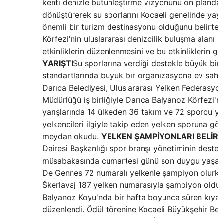
kenti denizle bütünleştirme vizyonunu ön planda
dönüştürerek su sporlarını Kocaeli genelinde yaygı
önemli bir turizm destinasyonu olduğunu belirt
Körfezi'nin uluslararası denizcilik buluşma alanı 
etkinliklerin düzenlenmesini ve bu etkinliklerin 
YARIŞTI
Su sporlarına verdiği destekle büyük b
standartlarında büyük bir organizasyona ev sahi
Darıca Belediyesi, Uluslararası Yelken Federasy
Müdürlüğü iş birliğiyle Darıca Balyanoz Körfe
yarışlarında 14 ülkeden 36 takım ve 72 sporcu ya
yelkencileri ilgiyle takip eden yelken sporuna g
meydan okudu.
YELKEN ŞAMPİYONLARI BELİR
Dairesi Başkanlığı spor branşı yönetiminin dest
müsabakasında cumartesi günü son duygu yaşan
De Gennes 72 numaralı yelkenle şampiyon olurke
Škerlavaj 187 yelken numarasıyla şampiyon old
Balyanoz Koyu'nda bir hafta boyunca süren kıya
düzenlendi. Ödül törenine Kocaeli Büyükşehir B