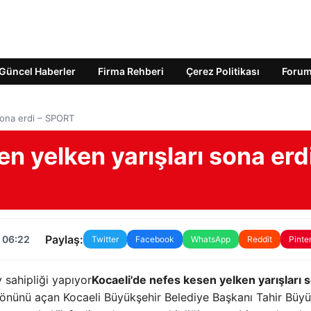
Güncel Haberler
Firma Rehberi
Çerez Politikası
Foru
sona erdi – SPORT
n yelken yarışları sona erd
Paylaş:
 06:22
Twitter
Facebook
WhatsApp
Reddit
Pinte
v sahipliği yapıyor
Kocaeli'de nefes kesen yelken yarışları 
ın önünü açan Kocaeli Büyükşehir Belediye Başkanı Tahir Büyü