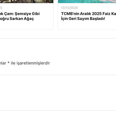
25
13/12/2025
lık Çam: Şemsiye Gibi
TCMB’nin Aralık 2025 Faiz Ka
Doğru Sarkan Ağaç
İçin Geri Sayım Başladı!
nlar
*
ile işaretlenmişlerdir