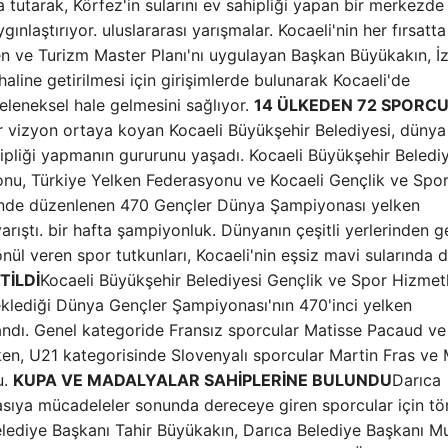
 tutarak, Körfez'in sularını ev sahipliği yapan bir merkezde
nlaştırıyor. uluslararası yarışmalar. Kocaeli'nin her fırsatta
en ve Turizm Master Planı'nı uygulayan Başkan Büyükakın, İ
haline getirilmesi için girişimlerde bulunarak Kocaeli'de
geleneksel hale gelmesini sağlıyor.
14 ÜLKEDEN 72 SPORC
ir vizyon ortaya koyan Kocaeli Büyükşehir Belediyesi, dünya
pliği yapmanın gururunu yaşadı. Kocaeli Büyükşehir Belediy
onu, Türkiye Yelken Federasyonu ve Kocaeli Gençlik ve Spor 
zi'nde düzenlenen 470 Gençler Dünya Şampiyonası yelken
rıştı. bir hafta şampiyonluk. Dünyanın çeşitli yerlerinden g
önül veren spor tutkunları, Kocaeli'nin eşsiz mavi sularında 
TİLDİ
Kocaeli Büyükşehir Belediyesi Gençlik ve Spor Hizmetl
eklediği Dünya Gençler Şampiyonası'nın 470'inci yelken
dı. Genel kategoride Fransız sporcular Matisse Pacaud ve
n, U21 kategorisinde Slovenyalı sporcular Martin Fras ve 
u.
KUPA VE MADALYALAR SAHİPLERİNE BULUNDU
Darıca
sıya mücadeleler sonunda dereceye giren sporcular için tö
elediye Başkanı Tahir Büyükakın, Darıca Belediye Başkanı M