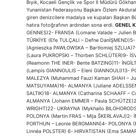
Bıyık, Kocaeli Gençlik ve Spor İl Müdürü Gökh
Yunanistan Federasyonu Başkanı Özlem Akdurak k
giren denizcilere madalya ve kupaları Başkan Bü
hatıra fotoğrafının ardından sona erdi.
GENEL K
GENNES)2- FRANSA (Lomane Valade – Julien 
TÜRKİYE (Efe TULÇALI – Defne DanİŞMEND)5-
(Agnieszka PAWŁOWSKA – Bartłomiej SZLIJA)
(Laura PUKROPSKI – Thorben SCHLÜTER)9- İS
(Reamonn THE INER- Bente BATZING)11- İNGİ
(Lampis GIANNOULIS – Eleni GIANNOULI)13- 
MALEZYA (Muhammad Fauzi Kaman SHAH – Juni
MATSUYAMA)16- ALMANYA (Juliane ADELSSEN 
SALTIK)18- ALMANYA (Catharina SCHAAFF – C
ALMANYA (Johann EMMER – Paula SCHÜTZE)21
WRIGHT)22- UKRAYNA (Mykhailo BILOHORODS
POLONYA (Martin FRAS – Mija ŠKERLAVAJ)2- 
PORTHUN – Leonie BERGMANN)4- POLONYA (P
Linnéa POLSTER) 6- HIRVATISTAN (Ema SAMAR