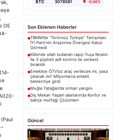
rak,
BTC
3078581
▼ -0.06%
ceye
,
e DE
Son Eklenen Haberler
)4-
TBMM’de “Terörsüz Türkiye” Tartışması:
■
İYİ Parti’nin Araştırma Önergesi Kabul
Görmedi
Klibinde silah kullanan rapçi Yuşa Keskin
■
A
ile 3 şüpheli adli kontrol ile serbest
bırakıldı
Emekliye ÖTV’siz araç verilecek mi, yasa
)14-
■
çıkacak mı? Milyonlarca emekli
ke
beklentiye girdi
e
Muğla Yatağan’da orman yangını
■
Dış Mekan Yaşam alanlarında Konfor ve
AI)20-
■
bahçe mutfağı Çözümleri
i
(Paul
Güncel
 –
n