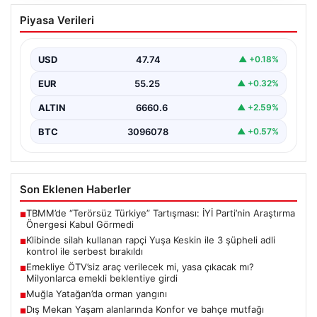
Klibinde silah kullanan rapçi Yuşa
Piyasa Verileri
Keskin ile 3 şüpheli adli kontrol ile
serbest bırakıldı
USD
47.74
▲ +0.18%
EUR
55.25
▲ +0.32%
ALTIN
6660.6
▲ +2.59%
BTC
3096078
▲ +0.57%
Son Eklenen Haberler
TBMM’de “Terörsüz Türkiye” Tartışması: İYİ Parti’nin Araştırma
■
Önergesi Kabul Görmedi
Klibinde silah kullanan rapçi Yuşa Keskin ile 3 şüpheli adli
■
kontrol ile serbest bırakıldı
Emekliye ÖTV’siz araç verilecek mi, yasa çıkacak mı?
■
Milyonlarca emekli beklentiye girdi
Muğla Yatağan’da orman yangını
■
Dış Mekan Yaşam alanlarında Konfor ve bahçe mutfağı
■