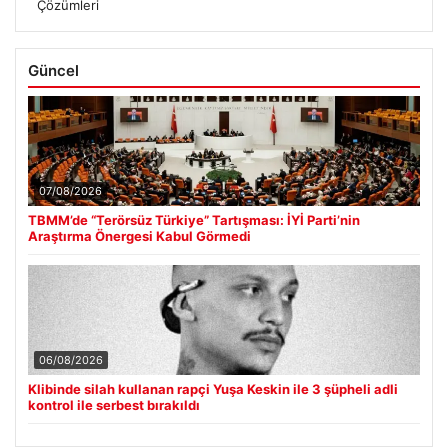
Çözümleri
Güncel
07/08/2026
TBMM’de “Terörsüz Türkiye” Tartışması: İYİ Parti’nin
Araştırma Önergesi Kabul Görmedi
06/08/2026
Klibinde silah kullanan rapçi Yuşa Keskin ile 3 şüpheli adli
kontrol ile serbest bırakıldı