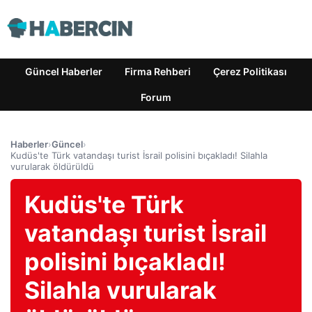
Güncel Haberler
Firma Rehberi
Çerez Politikası
Forum
Haberler
›
Güncel
›
Kudüs'te Türk vatandaşı turist İsrail polisini bıçakladı! Silahla
vurularak öldürüldü
Kudüs'te Türk
vatandaşı turist İsrail
polisini bıçakladı!
Silahla vurularak