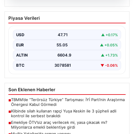
06.08.2026
Klibinde silah kullanan rapçi Yuşa
Piyasa Verileri
Keskin ile 3 şüpheli adli kontrol ile
serbest bırakıldı
USD
47.71
▲ +0.17%
EUR
55.05
▲ +0.05%
ALTIN
6604.9
▲ +1.73%
BTC
3078581
▼ -0.06%
Son Eklenen Haberler
TBMM’de “Terörsüz Türkiye” Tartışması: İYİ Parti’nin Araştırma
■
Önergesi Kabul Görmedi
Klibinde silah kullanan rapçi Yuşa Keskin ile 3 şüpheli adli
■
kontrol ile serbest bırakıldı
Emekliye ÖTV’siz araç verilecek mi, yasa çıkacak mı?
■
Milyonlarca emekli beklentiye girdi
Muğla Yatağan’da orman yangını