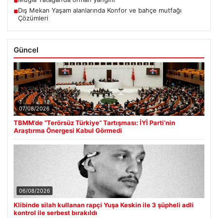
■
Dış Mekan Yaşam alanlarında Konfor ve bahçe mutfağı
■
Çözümleri
Güncel
07/08/2026
TBMM’de “Terörsüz Türkiye” Tartışması: İYİ Parti’nin
Araştırma Önergesi Kabul Görmedi
06/08/2026
Klibinde silah kullanan rapçi Yuşa Keskin ile 3 şüpheli adli
kontrol ile serbest bırakıldı