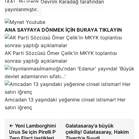
(AA)
Bu içerik Devrim Karadağ tarafından
yayınlanmıştır.
ANA SAYFAYA DÖNMEK İÇİN BURAYA TIKLAYIN
AK Parti Sözcüsü Ömer Çelik'in MKYK toplantısı
sonrası yaptığı açıklamalar
İmamoğlu'ndan 'Edanur' yayında! 'Büyük
devlet adamlarının sıfatı…'
Amcadan 13 yaşındaki yeğenine cinsel istismar! Her
satırı iğrenç
← Yeni Lamborghini
Galatasaray'a büyük
Urus Se için Pirelli P
çekiliş! Galatasaray, Hakim
Zero Elact lastikleri
Ziyech'e Suudi