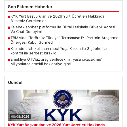
Son Eklenen Haberler
KYK Yurt Başvuruları ve 2026 Yurt Ücretleri Hakkında
■
Bilmeniz Gerekenler
Kelebek sohbet platformu İle Dijital İletişimin Güvenli Adresi
■
Ve Chat Deneyimi
TBMM’de “Terörsüz Türkiye” Tartışması: İYİ Parti’nin Araştırma
■
Önergesi Kabul Görmedi
Klibinde silah kullanan rapçi Yuşa Keskin ile 3 şüpheli adli
■
kontrol ile serbest bırakıldı
Emekliye ÖTV’siz araç verilecek mi, yasa çıkacak mı?
■
Milyonlarca emekli beklentiye girdi
Güncel
08/08/2026
KYK Yurt Başvuruları ve 2026 Yurt Ücretleri Hakkında