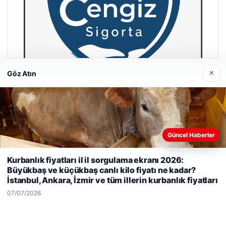
×
Göz Atın
Hastaş Beton
Güncel Haberler
26/05/2026
Web sitemizi nasıl kullandığınızı daha iyi anlayabilmek,
Kurbanlık fiyatları il il sorgulama ekranı 2026:
deneyiminizi kişiselleştirmek ve geliştirmek amacıyla çerezler
Büyükbaş ve küçükbaş canlı kilo fiyatı ne kadar?
kullanıyoruz.
Çerez Politikamız
İstanbul, Ankara, İzmir ve tüm illerin kurbanlık fiyatları
Reddet
Kabul Et
07/07/2026
© 2026 Habercin – Güncel Haberler