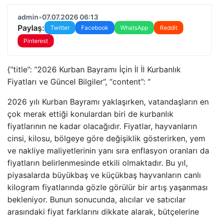
admin
•
07.07.2026 06:13
Paylaş:
Twitter
Facebook
WhatsApp
Reddit
Pinterest
{“title”: “2026 Kurban Bayramı İçin İl İl Kurbanlık
Fiyatları ve Güncel Bilgiler”, “content”: “
2026 yılı Kurban Bayramı yaklaşırken, vatandaşların en
çok merak ettiği konulardan biri de kurbanlık
fiyatlarının ne kadar olacağıdır. Fiyatlar, hayvanların
cinsi, kilosu, bölgeye göre değişiklik gösterirken, yem
ve nakliye maliyetlerinin yanı sıra enflasyon oranları da
fiyatların belirlenmesinde etkili olmaktadır. Bu yıl,
piyasalarda büyükbaş ve küçükbaş hayvanların canlı
kilogram fiyatlarında gözle görülür bir artış yaşanması
bekleniyor. Bunun sonucunda, alıcılar ve satıcılar
arasındaki fiyat farklarını dikkate alarak, bütçelerine