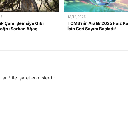
25
13/12/2025
lık Çam: Şemsiye Gibi
TCMB’nin Aralık 2025 Faiz Ka
Doğru Sarkan Ağaç
İçin Geri Sayım Başladı!
nlar
*
ile işaretlenmişlerdir