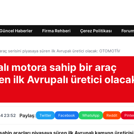
Güncel Haberler
Firma Rehberi
Çerez Politikası
Foru
aç serisini piyasaya süren ilk Avrupalı ​​üretici olacak: OTOMOTİV
ı motora sahip bir araç
n ilk Avrupalı ​​üretici olaca
Paylaş:
24 23:52
Twitter
Facebook
WhatsApp
Reddit
Pinte
hip araçları piyasaya süren ilk Avrupalı ​​kamyon üreticisi