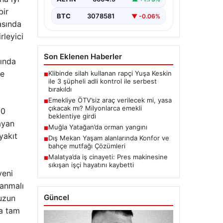
bir
BTC
3078581
▼ -0.06%
asında
rleyici
Son Eklenen Haberler
ında
le
Klibinde silah kullanan rapçi Yuşa Keskin
■
ile 3 şüpheli adli kontrol ile serbest
bırakıldı
Emekliye ÖTV’siz araç verilecek mi, yasa
■
çıkacak mı? Milyonlarca emekli
00
beklentiye girdi
ayan
Muğla Yatağan’da orman yangını
■
yakıt
Dış Mekan Yaşam alanlarında Konfor ve
■
bahçe mutfağı Çözümleri
Malatya’da iş cinayeti: Pres makinesine
■
sıkışan işçi hayatını kaybetti
yeni
yanmalı
Güncel
muzun
na tam