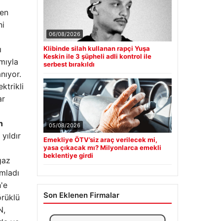
den
ni
06/08/2026
ı
Klibinde silah kullanan rapçi Yuşa
Keskin ile 3 şüpheli adli kontrol ile
mıyla
serbest bırakıldı
nıyor.
ktrikli
ar
n
05/08/2026
yıldır
Emekliye ÖTV’siz araç verilecek mi,
yasa çıkacak mı? Milyonlarca emekli
beklentiye girdi
gaz
amladı
'e
Son Eklenen Firmalar
örüklü
N,