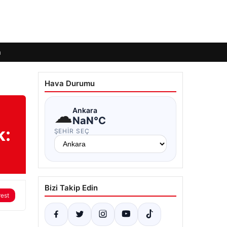
m
Hava Durumu
☁
Ankara
NaN°C
k:
ŞEHIR SEÇ
Bizi Takip Edin
rest