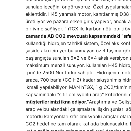
sunulabileceğini öngörüyoruz. Özel uygulamalar 
eklentidir. H45 yanmalı motor, kanıtlanmış D38
üretiliyor ve pazara erken giriş yapıyor, ancak a
bir ivme sağlıyor. “hTGX ile karbon nötr portföy
zamanda AB CO2 mevzuatı kapsamındaki “sıfır e
kullandığı hidrojen tahrikli sistem, özel aks ko
şaside akü için yer bulunmayan özel taşıma gör
başlangıçta sunulan 6×2 ve 6×4 akslı versiyonl
maksimum menzil sunuyor. Kullanılan H45 hidr
rpm'de 2500 Nm torka sahiptir. Hidrojenin moto
araca, 700 bar'a (CG H2) kadar sıkıştırılmış hid
ikmali yapılabiliyor. MAN hTGX, 1 g CO2/tkm'ni
kapsamındaki “sıfır emisyonlu araç” kriterlerini d
müşterilerimizi ikna ediyor.”
Araştırma ve Geliş
araç ve bu alandaki çalışmalara ilişkin şunları 
motorlu kamyonları sıfır emisyonlu araçlar olara
CO2 hedefine tam olarak katkıda bulunacaktır. 