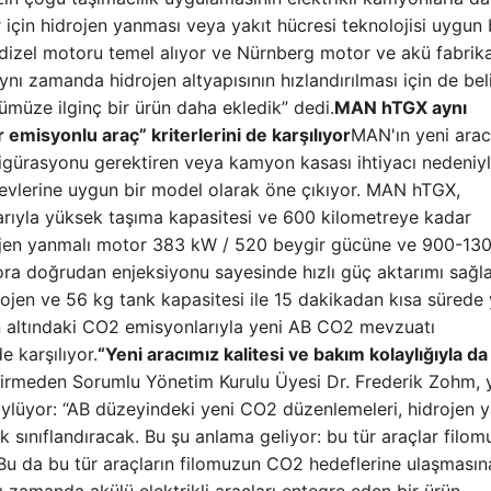
için hidrojen yanması veya yakıt hücresi teknolojisi uygun 
 dizel motoru temel alıyor ve Nürnberg motor ve akü fabrik
ynı zamanda hidrojen altyapısının hızlandırılması için de beli
ümüze ilginç bir ürün daha ekledik” dedi.
MAN hTGX aynı
misyonlu araç” kriterlerini de karşılıyor
MAN'ın yeni arac
nfigürasyonu gerektiren veya kamyon kasası ihtiyacı nedeniy
evlerine uygun bir model olarak öne çıkıyor. MAN hTGX,
arıyla yüksek taşıma kapasitesi ve 600 kilometreye kadar
ojen yanmalı motor 383 kW / 520 beygir gücüne ve 900-13
ra doğrudan enjeksiyonu sayesinde hızlı güç aktarımı sağl
rojen ve 56 kg tank kapasitesi ile 15 dakikadan kısa sürede 
n altındaki CO2 emisyonlarıyla yeni AB CO2 mevzuatı
e karşılıyor.
“Yeni aracımız kalitesi ve bakım kolaylığıyla da
tirmeden Sorumlu Yönetim Kurulu Üyesi Dr. Frederik Zohm, 
söylüyor: “AB düzeyindeki yeni CO2 düzenlemeleri, hidrojen 
k sınıflandıracak. Bu şu anlama geliyor: bu tür araçlar filo
Bu da bu tür araçların filomuzun CO2 hedeflerine ulaşması