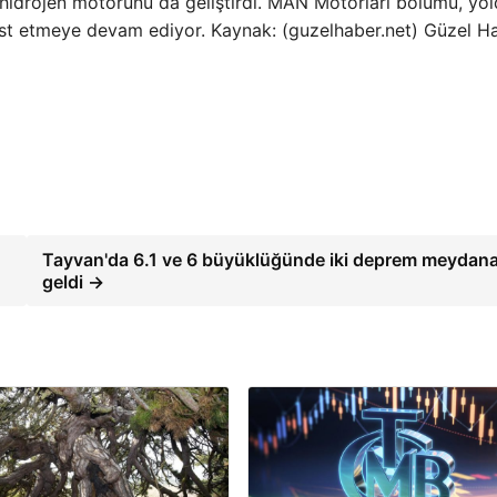
di hidrojen motorunu da geliştirdi. MAN Motorları bölümü, yo
test etmeye devam ediyor. Kaynak: (guzelhaber.net) Güzel H
Tayvan'da 6.1 ve 6 büyüklüğünde iki deprem meydan
geldi →