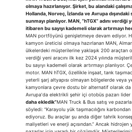
olmaya hazırlanıyor.
Şirket, bu alandaki çalışm
Hollanda, Norveç, İzlanda ve Avrupa dışındaki s
sunmayı planlıyor. MAN, “hTGX” adını verdiği ye
itibaren bu sayıyı kademeli olarak artırmayı hed
MAN portföyünü genişletmeye devam ediyor. Hidro
kamyon üreticisi olmaya hazırlanan MAN, Almany
ülkelerdeki müşterilerine yaklaşık 200 araçtan o
verdiği yeni aracını ilk kez 2024 yılında müşter
bu sayıyı kademeli olarak artırmayı planlıyor. Çe
motor. MAN hTGX, özellikle inşaat, tank taşımacıl
yeterli şarj altyapısı olmayan bölgelerde veya ye
kamyonlara çevre dostu bir alternatif olarak da 
Avrupa'da elektrikli şehir içi otobüs pazarı lide
daha ekledik”
MAN Truck & Bus satış ve pazarla
söyledi: “Karayolu yük taşımacılığını karbondan
ediyoruz. Bu araçlar şu anda diğer tahrik konsept
maliyetleri ve enerji açısından.” Ancak hidrojen
pazarlar için yararlı bir çözümdür. Müşterilerim