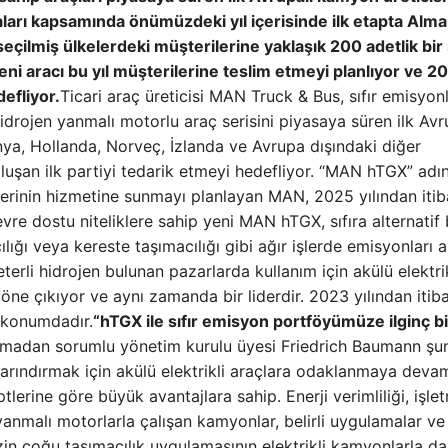
aları kapsamında önümüzdeki yıl içerisinde ilk etapta Alm
eçilmiş ülkelerdeki müşterilerine yaklaşık 200 adetlik bir 
ni aracı bu yıl müşterilerine teslim etmeyi planlıyor ve 2
efliyor.
Ticari araç üreticisi MAN Truck & Bus, sıfır emisyon
jen yanmalı motorlu araç serisini piyasaya süren ilk Avrupa
a, Hollanda, Norveç, İzlanda ve Avrupa dışındaki diğer
luşan ilk partiyi tedarik etmeyi hedefliyor. “MAN hTGX” adın
ilerinin hizmetine sunmayı planlayan MAN, 2025 yılından iti
vre dostu niteliklere sahip yeni MAN hTGX, sıfıra alternatif 
ığı veya kereste taşımacılığı gibi ağır işlerde emisyonları a
terli hidrojen bulunan pazarlarda kullanım için akülü elektrik
öne çıkıyor ve aynı zamanda bir liderdir. 2023 yılından itib
r konumdadır.
“hTGX ile sıfır emisyon portföyümüze ilginç b
madan sorumlu yönetim kurulu üyesi Friedrich Baumann şun
 arındırmak için akülü elektrikli araçlara odaklanmaya deva
lerine göre büyük avantajlara sahip. Enerji verimliliği, işle
 yanmalı motorlarla çalışan kamyonlar, belirli uygulamalar ve
izin çoğu taşımacılık uygulamasının elektrikli kamyonlarla da