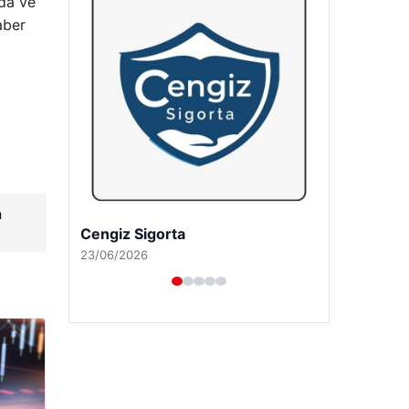
lda ve
aber
a
Hastaş Beton
26/05/2026