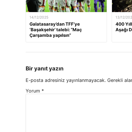
14/12/2025
13/12/20
Galatasaray’dan TFF’ye
400 Yıl
‘Başakşehir’ talebi: “Maç
Aşağı 
Çarşamba yapılsın”
Bir yanıt yazın
E-posta adresiniz yayınlanmayacak.
Gerekli ala
Yorum
*