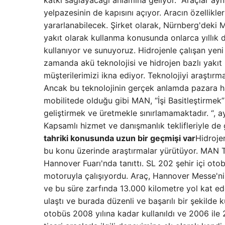
katkı sağlayacağı anlamına geliyor.” Araçlar ayn
yelpazesinin de kapısını açıyor. Aracın özellikle
yararlanabilecek. Şirket olarak, Nürnberg'deki M
yakıt olarak kullanma konusunda onlarca yıllı
kullanıyor ve sunuyoruz. Hidrojenle çalışan yeni
zamanda akü teknolojisi ve hidrojen bazlı yakıt 
müşterilerimizi ikna ediyor. Teknolojiyi araştı
Ancak bu teknolojinin gerçek anlamda pazara hazı
mobilitede olduğu gibi MAN, “İşi Basitleştirmek”
geliştirmek ve üretmekle sınırlamamaktadır. “, a
Kapsamlı hizmet ve danışmanlık teklifleriyle de 
tahriki konusunda uzun bir geçmişi var
Hidroje
bu konu üzerinde araştırmalar yürütüyor. MAN Tr
Hannover Fuarı'nda tanıttı. SL 202 şehir içi oto
motoruyla çalışıyordu. Araç, Hannover Messe'ni
ve bu süre zarfında 13.000 kilometre yol kat ed
ulaştı ve burada düzenli ve başarılı bir şekilde
otobüs 2008 yılına kadar kullanıldı ve 2006 ile