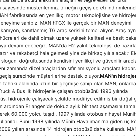
ı zamanda akülü elektrikli araçları entegre eden bir ürün
ri sayesinde müşterilerimiz örneğin geçiş ücreti indirimlerin
AN fabrikasında en yenilikçi motor teknolojisine ve hidroje
k deneyime sahibiz. MAN hTGX ile gerçek bir MAN deneyimi
 kamyon, kanıtlanmış TG araç serisini temel alıyor. Araç ayn
hücreleri de dahil olmak üzere yüksek kalitesi ve basit bakı
rmaya devam edeceğiz. MAN'da H2 yakıt teknolojisi de hazırla
r ve rekabetçi hale gelmesi yine de birkaç yılı alacak.” Ele
 sloganı doğrultusunda kendisini yenilikçi ve güvenilir araçl
ynı zamanda dizel araçlardan sıfır emisyonlu araçlara kadar.
geçiş sürecinde müşterilerine destek oluyor.
MAN'ın hidroje
n tahriki alanında uzun bir geçmişe sahip olan MAN, onlarca 
uck & Bus ilk hidrojenle çalışan otobüsünü 1996 yılında
büs, hidrojenle çalışacak şekilde modifiye edilmiş bir doğal 
n ardından Erlangen'de dokuz aylık bir test aşamasını tam
erek 60.000 yolcu taşıdı. 1997 yılında otobüs nihayet Münih
 kullanıldı. Bunu 1998 yılında Münih Havalimanı'na giden üç k
 2009 yılları arasında 14 hidrojen otobüsü daha kullandı. MA