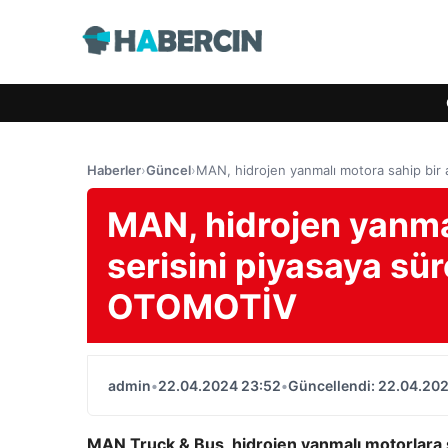
Haberler
›
Güncel
›
MAN, hidrojen yanmalı motora sahip bir ar
MAN, hidrojen yanmal
serisini piyasaya süre
OTOMOTİV
admin
•
22.04.2024 23:52
•
Güncellendi: 22.04.20
MAN Truck & Bus, hidrojen yanmalı motorlara sa