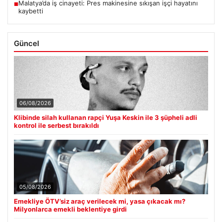
Malatya’da iş cinayeti: Pres makinesine sıkışan işçi hayatını
■
kaybetti
Güncel
06/08/2026
Klibinde silah kullanan rapçi Yuşa Keskin ile 3 şüpheli adli
kontrol ile serbest bırakıldı
05/08/2026
Emekliye ÖTV’siz araç verilecek mi, yasa çıkacak mı?
Milyonlarca emekli beklentiye girdi