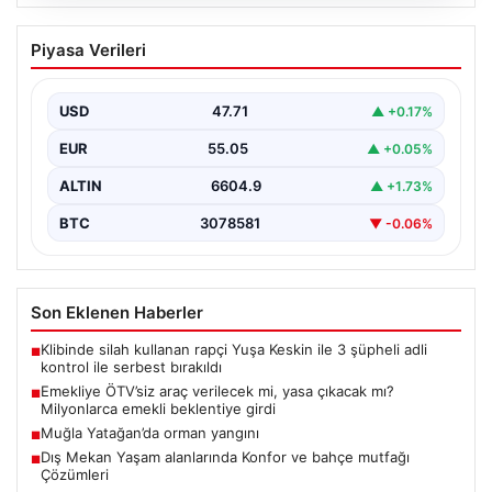
05.08.2026
Emekliye ÖTV’siz araç verilecek mi,
Piyasa Verileri
yasa çıkacak mı? Milyonlarca emekli
beklentiye girdi
USD
47.71
▲ +0.17%
EUR
55.05
▲ +0.05%
ALTIN
6604.9
▲ +1.73%
BTC
3078581
▼ -0.06%
Son Eklenen Haberler
Klibinde silah kullanan rapçi Yuşa Keskin ile 3 şüpheli adli
■
kontrol ile serbest bırakıldı
Emekliye ÖTV’siz araç verilecek mi, yasa çıkacak mı?
■
Milyonlarca emekli beklentiye girdi
Muğla Yatağan’da orman yangını
■
Dış Mekan Yaşam alanlarında Konfor ve bahçe mutfağı
■
Çözümleri