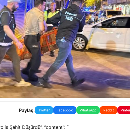
Paylaş:
Twitter
Facebook
WhatsApp
Reddit
Pinte
lis Şehit Düşürdü”, “content”: “