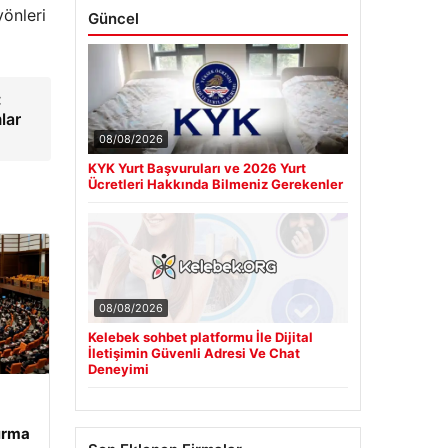
yönleri
Güncel
:
lar
08/08/2026
KYK Yurt Başvuruları ve 2026 Yurt
Ücretleri Hakkında Bilmeniz Gerekenler
08/08/2026
Kelebek sohbet platformu İle Dijital
İletişimin Güvenli Adresi Ve Chat
Deneyimi
tırma