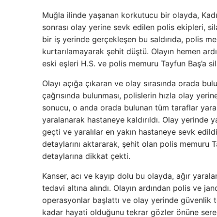
Muğla ilinde yaşanan korkutucu bir olayda, Kad
sonrası olay yerine sevk edilen polis ekipleri, s
bir iş yerinde gerçekleşen bu saldırıda, polis 
kurtarılamayarak şehit düştü. Olayın hemen ardınd
eski eşleri H.S. ve polis memuru Tayfun Baş’a sila
Olayı açığa çıkaran ve olay sırasında orada bu
çağrısında bulunması, polislerin hızla olay yeri
sonucu, o anda orada bulunan tüm taraflar yara al
yaralanarak hastaneye kaldırıldı. Olay yerinde y
geçti ve yaralılar en yakın hastaneye sevk edildi
detaylarını aktararak, şehit olan polis memuru 
detaylarına dikkat çekti.
Kanser, acı ve kayıp dolu bu olayda, ağır yaral
tedavi altına alındı. Olayın ardından polis ve ja
operasyonlar başlattı ve olay yerinde güvenlik te
kadar hayati olduğunu tekrar gözler önüne sere