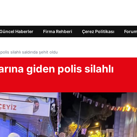
Güncel Haberler
Firma Rehberi
Çerez Politikası
Foru
lis silahlı saldırıda şehit oldu
ına giden polis silahlı