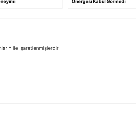
eneyimi
Önergesi Kabul Görmedi
nlar
*
ile işaretlenmişlerdir