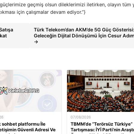
güçlerimize geçmiş olsun dileklerimizi iletirken, olayın tüm 
 çıkması için çalışmalar devam ediyor.”}
Satışa
Türk Telekom’dan AKM’de 5G Güç Gösterisi
kkat
Geleceğin Dijital Dönüşümü İçin Cesur Adım
→
26
07/08/2026
 sohbet platformu İle
TBMM’de “Terörsüz Türkiye”
İletişimin Güvenli Adresi Ve
Tartışması: İYİ Parti’nin Araş