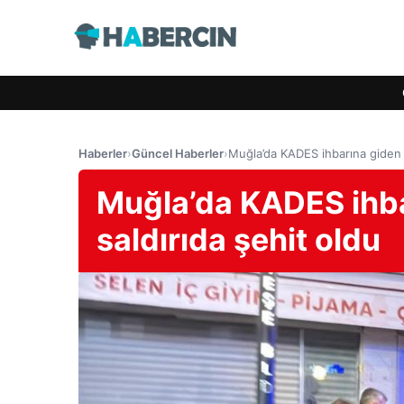
Haberler
›
Güncel Haberler
›
Muğla’da KADES ihbarına giden po
Muğla’da KADES ihbar
saldırıda şehit oldu