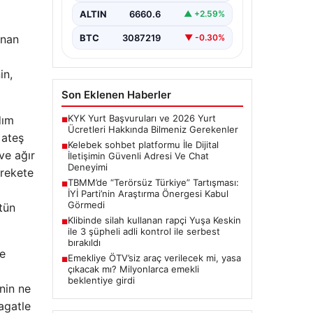
bir önem ifade etmektedir.
ALTIN
6660.6
▲ +2.59%
Günümüzde…
BTC
3087219
unan
▼ -0.30%
in,
Son Eklenen Haberler
KYK Yurt Başvuruları ve 2026 Yurt
dım
■
Ücretleri Hakkında Bilmeniz Gerekenler
 ateş
Kelebek sohbet platformu İle Dijital
■
ve ağır
İletişimin Güvenli Adresi Ve Chat
Deneyimi
arekete
TBMM’de “Terörsüz Türkiye” Tartışması:
■
İYİ Parti’nin Araştırma Önergesi Kabul
Görmedi
tün
Klibinde silah kullanan rapçi Yuşa Keskin
■
ile 3 şüpheli adli kontrol ile serbest
bırakıldı
de
Emekliye ÖTV’siz araç verilecek mi, yasa
■
çıkacak mı? Milyonlarca emekli
beklentiye girdi
inin ne
agatle