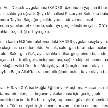
ın Acil Destek Uygulaması (KADES) üzerinden yapılan ihbar
ilahlı saldırıya uğradı. Şeyh Mahallesi Pazaryeri Sokak’ta bul
memuru Tayfun Baş ağır şekilde yaralandı ve maalesef
an yapılan tetkiklerde, saldırıyı gerçekleştiren şahıs G.Y.’n
hla ateş ettiği ortaya çıktı.
lunan kadın H.S.’nin telefonundaki KADES uygulamasıyla yar
ne ulaşmasına neden oldu. Ancak, saldırgan tarafından açılan
dı. Saldırgan G.Y., aynı silahla intihar girişiminde bulundu 
aşanan bu trajik gelişmeler sonrası, sağlık ekipleri hemen h
. Muğla Valisi Dr. İdris Akbıyık, yaptığı açıklamada olayın
Tayfun Baş’a Allah’tan rahmet dileğinde bulundu ve olayın bü
anan H.S. ve G.Y. ise Muğla Eğitim ve Araştırma Hastanesi’n
ndarma birimleri, saldırganın yakalanması için geniş çaplı
dbirleri artırıldı. Bu tür olaylar, toplumun güvenlik önemler
rken, Türk emniyet teşkilatının zor zamanlarda ne kadar fer