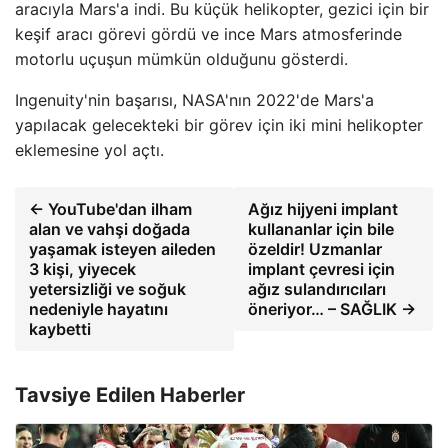
aracıyla Mars'a indi. Bu küçük helikopter, gezici için bir
keşif aracı görevi gördü ve ince Mars atmosferinde
motorlu uçuşun mümkün olduğunu gösterdi.
Ingenuity'nin başarısı, NASA'nın 2022'de Mars'a
yapılacak gelecekteki bir görev için iki mini helikopter
eklemesine yol açtı.
← YouTube'dan ilham
Ağız hijyeni implant
alan ve vahşi doğada
kullananlar için bile
yaşamak isteyen aileden
özeldir! Uzmanlar
3 kişi, yiyecek
implant çevresi için
yetersizliği ve soğuk
ağız sulandırıcıları
nedeniyle hayatını
öneriyor… – SAĞLIK →
kaybetti
Tavsiye Edilen Haberler