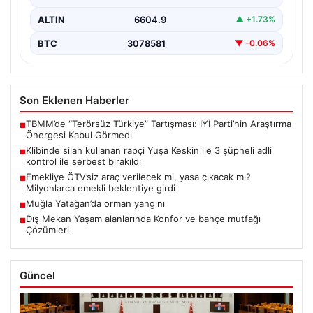
ALTIN
6604.9
▲ +1.73%
BTC
3078581
▼ -0.06%
Son Eklenen Haberler
TBMM’de “Terörsüz Türkiye” Tartışması: İYİ Parti’nin Araştırma
■
Önergesi Kabul Görmedi
Klibinde silah kullanan rapçi Yuşa Keskin ile 3 şüpheli adli
■
kontrol ile serbest bırakıldı
Emekliye ÖTV’siz araç verilecek mi, yasa çıkacak mı?
■
Milyonlarca emekli beklentiye girdi
Muğla Yatağan’da orman yangını
■
Dış Mekan Yaşam alanlarında Konfor ve bahçe mutfağı
■
Çözümleri
Güncel