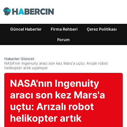
Güncel Haberler
Firma Rehberi
Çerez Politikası
Forum
Haberler
›
Güncel
›
NASA'nın Ingenuity aracı son kez Mars'a uçtu: Arızalı robot
helikopter artık uçamıyor
NASA'nın Ingenuity
aracı son kez Mars'a
uçtu: Arızalı robot
helikopter artık