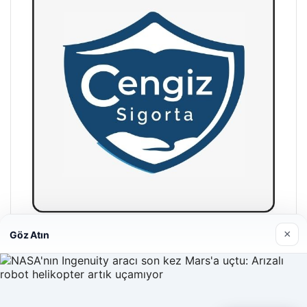
×
Göz Atın
Hastaş Beton
26/05/2026