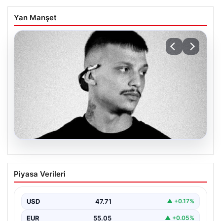
Yan Manşet
06.08.2026
Klibinde silah kullanan rapçi Yuşa
Piyasa Verileri
Keskin ile 3 şüpheli adli kontrol ile
serbest bırakıldı
USD
47.71
▲ +0.17%
EUR
55.05
▲ +0.05%