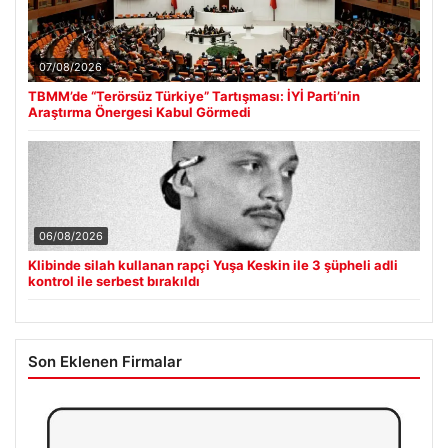
07/08/2026
TBMM’de “Terörsüz Türkiye” Tartışması: İYİ Parti’nin
Araştırma Önergesi Kabul Görmedi
06/08/2026
Klibinde silah kullanan rapçi Yuşa Keskin ile 3 şüpheli adli
kontrol ile serbest bırakıldı
Son Eklenen Firmalar