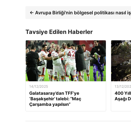
← Avrupa Birliği'nin bölgesel politikası nasıl iş
Tavsiye Edilen Haberler
14/12/2025
13/12/20
Galatasaray’dan TFF’ye
400 Yıl
‘Başakşehir’ talebi: “Maç
Aşağı 
Çarşamba yapılsın”