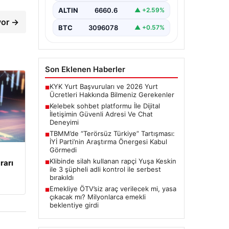
bir önem ifade etmektedir.
ALTIN
6660.6
▲ +2.59%
Günümüzde…
ıyor →
BTC
3096078
▲ +0.57%
Son Eklenen Haberler
KYK Yurt Başvuruları ve 2026 Yurt
■
Ücretleri Hakkında Bilmeniz Gerekenler
Kelebek sohbet platformu İle Dijital
■
İletişimin Güvenli Adresi Ve Chat
Deneyimi
TBMM’de “Terörsüz Türkiye” Tartışması:
■
İYİ Parti’nin Araştırma Önergesi Kabul
Görmedi
Klibinde silah kullanan rapçi Yuşa Keskin
rarı
■
ile 3 şüpheli adli kontrol ile serbest
bırakıldı
Emekliye ÖTV’siz araç verilecek mi, yasa
■
çıkacak mı? Milyonlarca emekli
beklentiye girdi