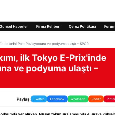
Güncel Haberler
Firma Rehberi
Çerez Politikası
Foru
x'inde tarihi Pole Pozisyonuna ve podyuma ulaştı – SPOR
ımı, ilk Tokyo E-Prix'inde
una ve podyuma ulaştı –
Paylaş:
Twitter
Facebook
WhatsApp
Reddit
Pinte
dyumda yer alırken, Nissan takım sıralamasında 4. sıraya yükseld