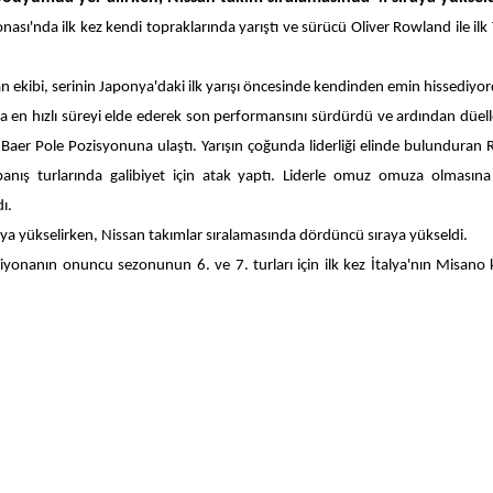
ı'nda ilk kez kendi topraklarında yarıştı ve sürücü Oliver Rowland ile ilk
 ekibi, serinin Japonya'daki ilk yarışı öncesinde kendinden emin hissediyo
a en hızlı süreyi elde ederek son performansını sürdürdü ve ardından düell
s Baer Pole Pozisyonuna ulaştı. Yarışın çoğunda liderliği elinde bulunduran
kapanış turlarında galibiyet için atak yaptı. Liderle omuz omuza olması
ı.
a yükselirken, Nissan takımlar sıralamasında dördüncü sıraya yükseldi.
yonanın onuncu sezonunun 6. ve 7. turları için ilk kez İtalya'nın Misano