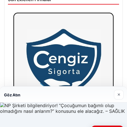
×
Göz Atın
Hastaş Beton