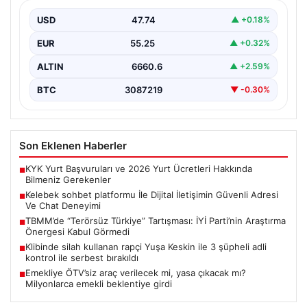
Deneyimi
USD
47.74
▲ +0.18%
İnternet çağında insanların güvenli bir biçimde bağlantı
kurması ciddi bir önem ifade etmektedir. Günümüzde…
EUR
55.25
▲ +0.32%
ALTIN
6660.6
▲ +2.59%
BTC
3087219
▼ -0.30%
Son Eklenen Haberler
KYK Yurt Başvuruları ve 2026 Yurt Ücretleri Hakkında
■
Bilmeniz Gerekenler
Kelebek sohbet platformu İle Dijital İletişimin Güvenli Adresi
■
Ve Chat Deneyimi
TBMM’de “Terörsüz Türkiye” Tartışması: İYİ Parti’nin Araştırma
■
Önergesi Kabul Görmedi
Klibinde silah kullanan rapçi Yuşa Keskin ile 3 şüpheli adli
■
kontrol ile serbest bırakıldı
Emekliye ÖTV’siz araç verilecek mi, yasa çıkacak mı?
■
Milyonlarca emekli beklentiye girdi