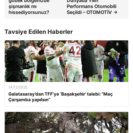
göbek bölgenizde
Dünyada Yılın
şişmanlık mı
Performans Otomobili
hissediyorsunuz?
Seçildi – OTOMOTİV →
Tavsiye Edilen Haberler
14/12/2025
Galatasaray’dan TFF’ye ‘Başakşehir’ talebi: “Maç
Çarşamba yapılsın”