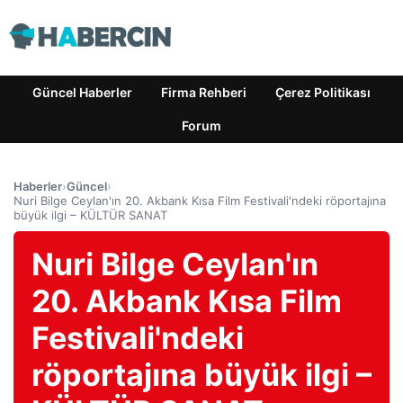
Güncel Haberler
Firma Rehberi
Çerez Politikası
Forum
Haberler
›
Güncel
›
Nuri Bilge Ceylan'ın 20. Akbank Kısa Film Festivali'ndeki röportajına
büyük ilgi – KÜLTÜR SANAT
Nuri Bilge Ceylan'ın
20. Akbank Kısa Film
Festivali'ndeki
röportajına büyük ilgi –