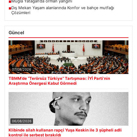
Muğla Yatağan’da orman yangını
■
Dış Mekan Yaşam alanlarında Konfor ve bahçe mutfağı
■
Çözümleri
Güncel
07/08/2026
TBMM’de “Terörsüz Türkiye” Tartışması: İYİ Parti’nin
Araştırma Önergesi Kabul Görmedi
06/08/2026
Klibinde silah kullanan rapçi Yuşa Keskin ile 3 şüpheli adli
kontrol ile serbest bırakıldı