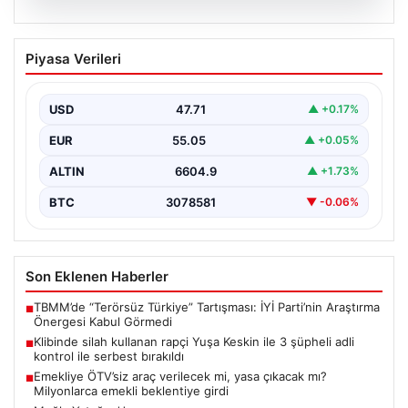
06.08.2026
Klibinde silah kullanan rapçi Yuşa
Piyasa Verileri
Keskin ile 3 şüpheli adli kontrol ile
serbest bırakıldı
USD
47.71
▲ +0.17%
EUR
55.05
▲ +0.05%
ALTIN
6604.9
▲ +1.73%
BTC
3078581
▼ -0.06%
Son Eklenen Haberler
TBMM’de “Terörsüz Türkiye” Tartışması: İYİ Parti’nin Araştırma
■
Önergesi Kabul Görmedi
Klibinde silah kullanan rapçi Yuşa Keskin ile 3 şüpheli adli
■
kontrol ile serbest bırakıldı
Emekliye ÖTV’siz araç verilecek mi, yasa çıkacak mı?
■
Milyonlarca emekli beklentiye girdi