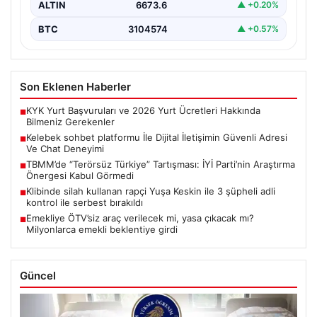
ALTIN
6673.6
▲ +0.20%
BTC
3104574
▲ +0.57%
Son Eklenen Haberler
KYK Yurt Başvuruları ve 2026 Yurt Ücretleri Hakkında
■
Bilmeniz Gerekenler
Kelebek sohbet platformu İle Dijital İletişimin Güvenli Adresi
■
Ve Chat Deneyimi
TBMM’de “Terörsüz Türkiye” Tartışması: İYİ Parti’nin Araştırma
■
Önergesi Kabul Görmedi
Klibinde silah kullanan rapçi Yuşa Keskin ile 3 şüpheli adli
■
kontrol ile serbest bırakıldı
Emekliye ÖTV’siz araç verilecek mi, yasa çıkacak mı?
■
Milyonlarca emekli beklentiye girdi
Güncel