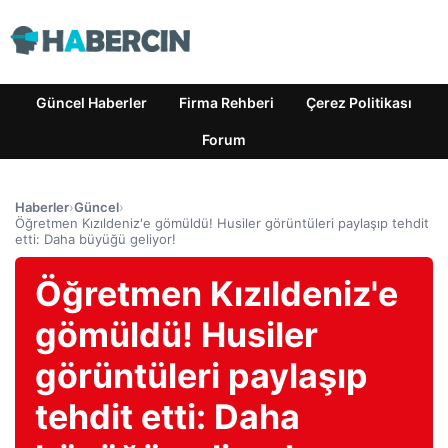
Güncel Haberler
Firma Rehberi
Çerez Politikası
Forum
Haberler
›
Güncel
›
Öğretmen Kızıldeniz'e gömüldü! Husiler görüntüleri paylaşıp tehdit
etti: Daha büyüğü geliyor!
Öğretmen Kızıldeniz'e
gömüldü! Husiler
görüntüleri paylaşıp
tehdit etti: Daha