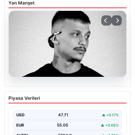
Yan Manşet
06.08.2026
Klibinde silah kullanan rapçi Yuşa
Piyasa Verileri
Keskin ile 3 şüpheli adli kontrol ile
serbest bırakıldı
USD
47.71
▲ +0.17%
EUR
55.05
▲ +0.05%