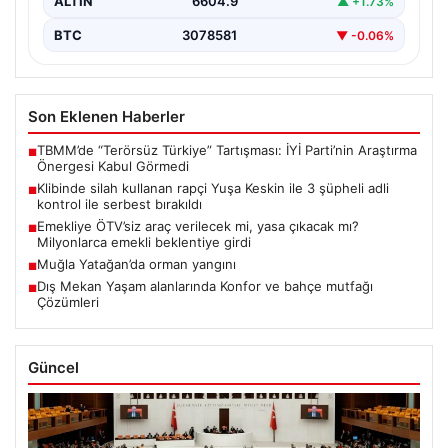
ALTIN
6604.9
▲ +1.73%
BTC
3078581
▼ -0.06%
Son Eklenen Haberler
TBMM’de “Terörsüz Türkiye” Tartışması: İYİ Parti’nin Araştırma
■
Önergesi Kabul Görmedi
Klibinde silah kullanan rapçi Yuşa Keskin ile 3 şüpheli adli
■
kontrol ile serbest bırakıldı
Emekliye ÖTV’siz araç verilecek mi, yasa çıkacak mı?
■
Milyonlarca emekli beklentiye girdi
Muğla Yatağan’da orman yangını
■
Dış Mekan Yaşam alanlarında Konfor ve bahçe mutfağı
■
Çözümleri
Güncel