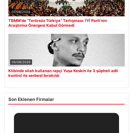
07/08/2026
TBMM’de “Terörsüz Türkiye” Tartışması: İYİ Parti’nin
Araştırma Önergesi Kabul Görmedi
06/08/2026
Klibinde silah kullanan rapçi Yuşa Keskin ile 3 şüpheli adli
kontrol ile serbest bırakıldı
Son Eklenen Firmalar