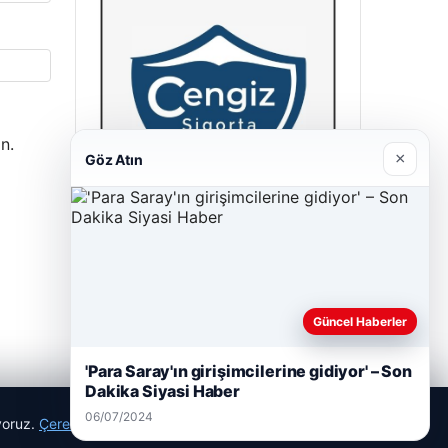
n.
×
Göz Atın
Cengiz Sigorta
23/06/2026
Güncel Haberler
'Para Saray'ın girişimcilerine gidiyor' – Son
Dakika Siyasi Haber
06/07/2024
ıyoruz.
Çerez Politikamız
Reddet
Kabul Et