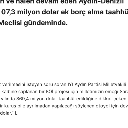
an ve halen devam eden Aydın-Denizli
107,3 ​​milyon dolar ek borç alma taahh
 Meclisi gündeminde.
erilmesini isteyen soru soran İYİ Aydın Partisi Milletvekil
n kalbine saplanan bir KÖİ projesi için milletimizin emeği Sar
 yılında 869,4 milyon dolar taahhüt edildiğine dikkat çeken
r kuruş bile ayrılmadan yapılacağı söylenen otoyol için dev
dolar.” L