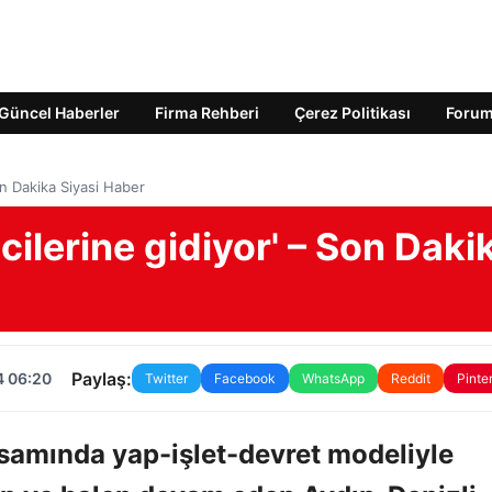
Güncel Haberler
Firma Rehberi
Çerez Politikası
Foru
Son Dakika Siyasi Haber
mcilerine gidiyor' – Son Daki
Paylaş:
4 06:20
Twitter
Facebook
WhatsApp
Reddit
Pinte
samında yap-işlet-devret modeliyle