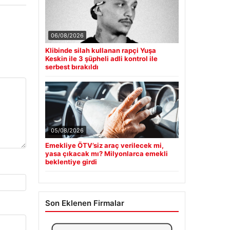
06/08/2026
Klibinde silah kullanan rapçi Yuşa
Keskin ile 3 şüpheli adli kontrol ile
serbest bırakıldı
05/08/2026
Emekliye ÖTV’siz araç verilecek mi,
yasa çıkacak mı? Milyonlarca emekli
beklentiye girdi
Son Eklenen Firmalar