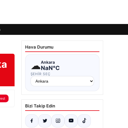
m
Hava Durumu
ka
☁
Ankara
NaN°C
ŞEHIR SEÇ
rest
Bizi Takip Edin