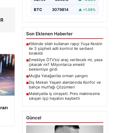
BTC
3079814
▲ +1.09%
ÜR
Son Eklenen Haberler
Klibinde silah kullanan rapçi Yuşa Keskin
■
ile 3 şüpheli adli kontrol ile serbest
bırakıldı
Emekliye ÖTV’siz araç verilecek mi, yasa
■
çıkacak mı? Milyonlarca emekli
beklentiye girdi
Muğla Yatağan’da orman yangını
■
Dış Mekan Yaşam alanlarında Konfor ve
■
bahçe mutfağı Çözümleri
Malatya’da iş cinayeti: Pres makinesine
■
sıkışan işçi hayatını kaybetti
rarı
Güncel