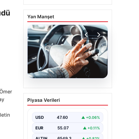
üdü
Yan Manşet
05.08.2026
i Ömer
Emekliye ÖTV’siz araç
ay
Piyasa Verileri
verilecek mi, yasa
çıkacak mı? Milyonlarca
letin
emekli beklentiye girdi
USD
47.60
▲ +0.06%
EUR
55.07
▲ +0.11%
ALTIN
6549.3
▲ +0.82%