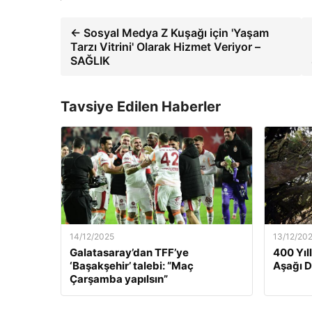
← Sosyal Medya Z Kuşağı için 'Yaşam
Tarzı Vitrini' Olarak Hizmet Veriyor –
SAĞLIK
Tavsiye Edilen Haberler
14/12/2025
13/12/20
Galatasaray’dan TFF’ye
400 Yıl
‘Başakşehir’ talebi: “Maç
Aşağı 
Çarşamba yapılsın”