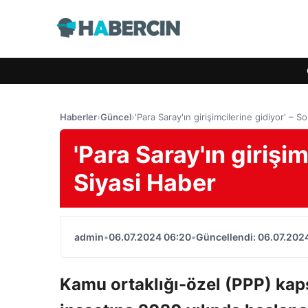
Haberler
›
Güncel
›
'Para Saray'ın girişimcilerine gidiyor' – 
'Para Saray'ın girişi
Siyasi Haber
admin
•
06.07.2024 06:20
•
Güncellendi: 06.07.202
Kamu ortaklığı-özel (PPP) kap