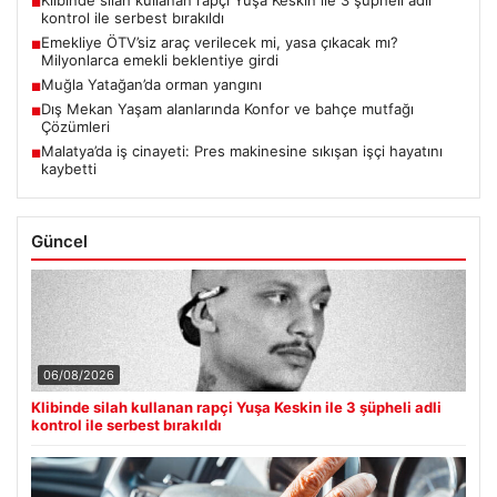
Klibinde silah kullanan rapçi Yuşa Keskin ile 3 şüpheli adli
■
kontrol ile serbest bırakıldı
Emekliye ÖTV’siz araç verilecek mi, yasa çıkacak mı?
■
Milyonlarca emekli beklentiye girdi
Muğla Yatağan’da orman yangını
■
Dış Mekan Yaşam alanlarında Konfor ve bahçe mutfağı
■
Çözümleri
Malatya’da iş cinayeti: Pres makinesine sıkışan işçi hayatını
■
kaybetti
Güncel
06/08/2026
Klibinde silah kullanan rapçi Yuşa Keskin ile 3 şüpheli adli
kontrol ile serbest bırakıldı