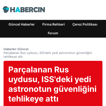
Güncel Haberler
Firma Rehberi
Çerez Politikası
Forum
Haberler
›
Güncel
›
Parçalanan Rus uydusu, ISS'deki yedi astronotun güvenliğini
tehlikeye attı
Parçalanan Rus
uydusu, ISS'deki yedi
astronotun güvenliğini
tehlikeye attı