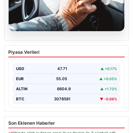
05.08.2026
Emekliye ÖTV’siz araç verilecek mi,
Piyasa Verileri
yasa çıkacak mı? Milyonlarca emekli
beklentiye girdi
USD
47.71
▲ +0.17%
EUR
55.05
▲ +0.05%
ALTIN
6604.9
▲ +1.73%
BTC
3078581
▼ -0.06%
Son Eklenen Haberler