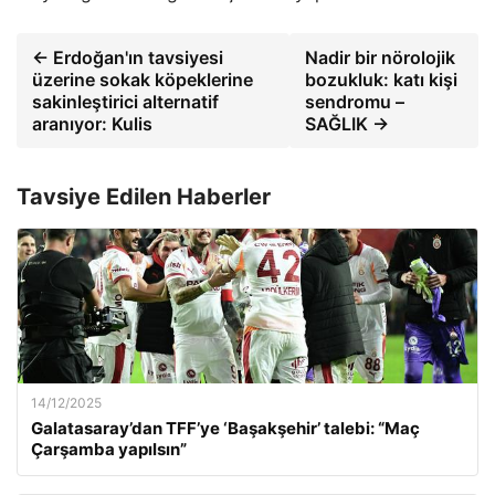
← Erdoğan'ın tavsiyesi
Nadir bir nörolojik
üzerine sokak köpeklerine
bozukluk: katı kişi
sakinleştirici alternatif
sendromu –
aranıyor: Kulis
SAĞLIK →
Tavsiye Edilen Haberler
14/12/2025
Galatasaray’dan TFF’ye ‘Başakşehir’ talebi: “Maç
Çarşamba yapılsın”