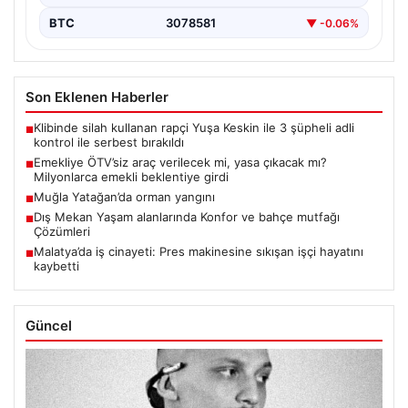
BTC
3078581
▼ -0.06%
Son Eklenen Haberler
Klibinde silah kullanan rapçi Yuşa Keskin ile 3 şüpheli adli
■
kontrol ile serbest bırakıldı
Emekliye ÖTV’siz araç verilecek mi, yasa çıkacak mı?
■
Milyonlarca emekli beklentiye girdi
Muğla Yatağan’da orman yangını
■
Dış Mekan Yaşam alanlarında Konfor ve bahçe mutfağı
■
Çözümleri
Malatya’da iş cinayeti: Pres makinesine sıkışan işçi hayatını
■
kaybetti
Güncel