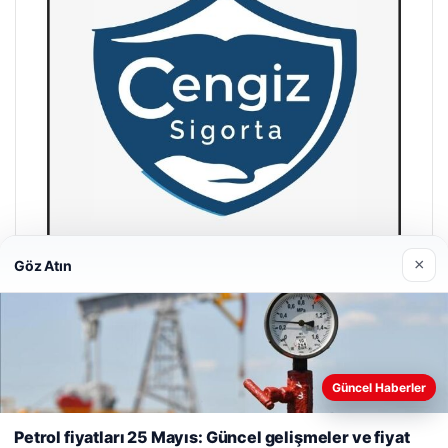
×
Göz Atın
Hastaş Beton
26/05/2026
Güncel Haberler
Web sitemizi nasıl kullandığınızı daha iyi anlayabilmek,
deneyiminizi kişiselleştirmek ve geliştirmek amacıyla çerezler
Petrol fiyatları 25 Mayıs: Güncel gelişmeler ve fiyat
kullanıyoruz.
Çerez Politikamız