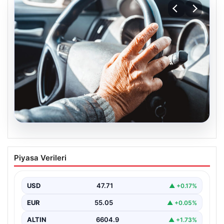
05.08.2026
Emekliye ÖTV’siz araç verilecek mi,
Piyasa Verileri
yasa çıkacak mı? Milyonlarca emekli
beklentiye girdi
USD
47.71
▲ +0.17%
EUR
55.05
▲ +0.05%
ALTIN
6604.9
▲ +1.73%