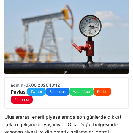
admin
•
07.06.2026 13:12
Paylaş:
Twitter
Facebook
WhatsApp
Reddit
Pinterest
Uluslararası enerji piyasalarında son günlerde dikkat
çeken gelişmeler yaşanıyor. Orta Doğu bölgesinde
yaşanan siyasi ve diplomatik gelişmeler, petrol