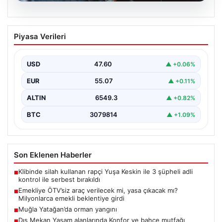
05.08.2026
Emekliye ÖTV’siz araç verilecek mi,
Piyasa Verileri
yasa çıkacak mı? Milyonlarca emekli
beklentiye girdi
USD
47.60
▲ +0.06%
EUR
55.07
▲ +0.11%
ALTIN
6549.3
▲ +0.82%
BTC
3079814
▲ +1.09%
Son Eklenen Haberler
Klibinde silah kullanan rapçi Yuşa Keskin ile 3 şüpheli adli
■
kontrol ile serbest bırakıldı
Emekliye ÖTV’siz araç verilecek mi, yasa çıkacak mı?
■
Milyonlarca emekli beklentiye girdi
Muğla Yatağan’da orman yangını
■
Dış Mekan Yaşam alanlarında Konfor ve bahçe mutfağı
■