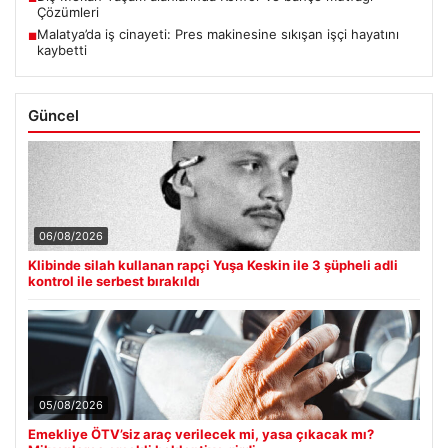
Çözümleri
Malatya’da iş cinayeti: Pres makinesine sıkışan işçi hayatını
■
kaybetti
Güncel
06/08/2026
Klibinde silah kullanan rapçi Yuşa Keskin ile 3 şüpheli adli
kontrol ile serbest bırakıldı
05/08/2026
Emekliye ÖTV’siz araç verilecek mi, yasa çıkacak mı?