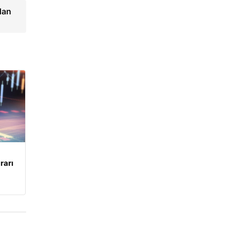
dan
rarı