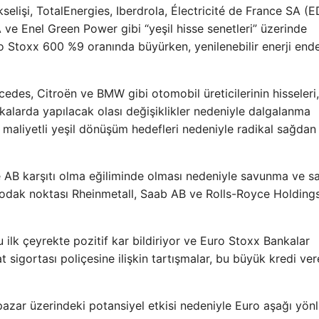
selişi, TotalEnergies, Iberdrola, Électricité de France SA (E
ve Enel Green Power gibi “yeşil hisse senetleri” üzerinde
ro Stoxx 600 %9 oranında büyürken, yenilenebilir enerji end
des, Citroën ve BMW gibi otomobil üreticilerinin hisseleri,
tikalarda yapılacak olası değişiklikler nedeniyle dalgalanma
i, maliyetli yeşil dönüşüm hedefleri nedeniyle radikal sağda
 ve AB karşıtı olma eğiliminde olması nedeniyle savunma ve s
a odak noktası Rheinmetall, Saab AB ve Rolls-Royce Holding
u ilk çeyrekte pozitif kar bildiriyor ve Euro Stoxx Bankalar
 sigortası poliçesine ilişkin tartışmalar, bu büyük kredi ver
k pazar üzerindeki potansiyel etkisi nedeniyle Euro aşağı yön