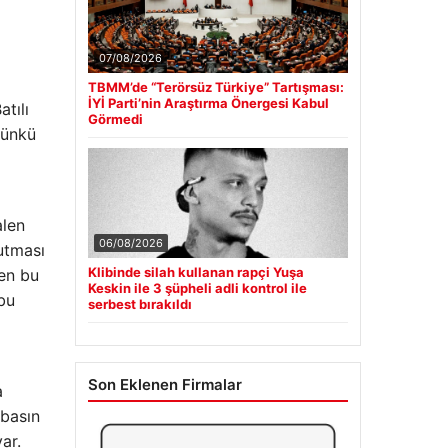
07/08/2026
TBMM’de “Terörsüz Türkiye” Tartışması:
İYİ Parti’nin Araştırma Önergesi Kabul
atılı
Görmedi
günkü
alen
06/08/2026
tutması
Klibinde silah kullanan rapçi Yuşa
den bu
Keskin ile 3 şüpheli adli kontrol ile
 bu
serbest bırakıldı
Son Eklenen Firmalar
a
 basın
ar.