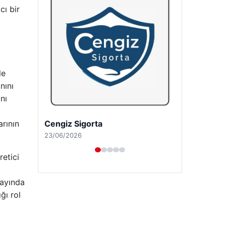
cı bir
le
nını
nı
Hastaş Beton
arının
26/05/2026
etici
 ayında
ğı rol