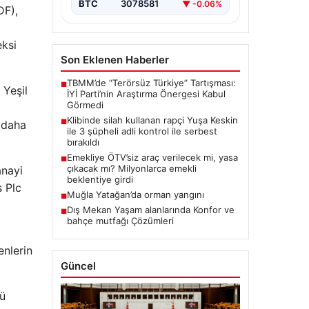
BTC
3078581
▼ -0.06%
DF),
eksi
Son Eklenen Haberler
TBMM’de “Terörsüz Türkiye” Tartışması:
■
 Yeşil
İYİ Parti’nin Araştırma Önergesi Kabul
Görmedi
Klibinde silah kullanan rapçi Yuşa Keskin
■
n daha
ile 3 şüpheli adli kontrol ile serbest
bırakıldı
Emekliye ÖTV’siz araç verilecek mi, yasa
■
çıkacak mı? Milyonlarca emekli
anayi
beklentiye girdi
s Plc
Muğla Yatağan’da orman yangını
■
Dış Mekan Yaşam alanlarında Konfor ve
■
bahçe mutfağı Çözümleri
enlerin
Güncel
lü