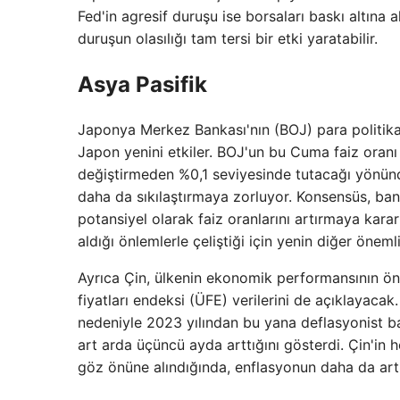
Fed'in agresif duruşu ise borsaları baskı altına 
duruşun olasılığı tam tersi bir etki yaratabilir.
Asya Pasifik
Japonya Merkez Bankası'nın (BOJ) para politikası 
Japon yenini etkiler. BOJ'un bu Cuma faiz oranı 
değiştirmeden %0,1 seviyesinde tutacağı yönünd
daha da sıkılaştırmaya zorluyor. Konsensüs, ban
potansiyel olarak faiz oranlarını artırmaya kara
aldığı önlemlerle çeliştiği için yenin diğer önem
Ayrıca Çin, ülkenin ekonomik performansının öne
fiyatları endeksi (ÜFE) verilerini de açıklayacak.
nedeniyle 2023 yılından bu yana deflasyonist bask
art arda üçüncü ayda arttığını gösterdi. Çin'in 
göz önüne alındığında, enflasyonun daha da artm