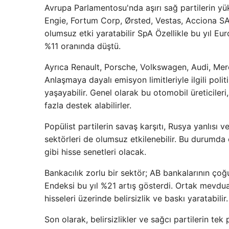
Avrupa Parlamentosu'nda aşırı sağ partilerin yük
Engie, Fortum Corp, Ørsted, Vestas, Acciona SA 
olumsuz etki yaratabilir SpA Özellikle bu yıl Eu
%11 oranında düştü.
Ayrıca Renault, Porsche, Volkswagen, Audi, Merce
Anlaşmaya dayalı emisyon limitleriyle ilgili poli
yaşayabilir. Genel olarak bu otomobil üreticiler
fazla destek alabilirler.
Popülist partilerin savaş karşıtı, Rusya yanlısı
sektörleri de olumsuz etkilenebilir. Bu durumd
gibi hisse senetleri olacak.
Bankacılık zorlu bir sektör; AB bankalarının çoğ
Endeksi bu yıl %21 artış gösterdi. Ortak mevduat
hisseleri üzerinde belirsizlik ve baskı yaratabilir.
Son olarak, belirsizlikler ve sağcı partilerin te