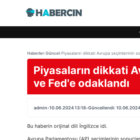
Haberler
›
Güncel
›
Piyasaların dikkati Avrupa seçimlerinin s
Piyasaların dikkati 
ve Fed'e odaklandı
admin
•
10.06.2024 13:18
•
Güncellendi: 10.06.2024
Bu haberin orijinal dili İngilizce idi.
Avrupa Parlamentosu (AP) seçimlerinin sonuçlar