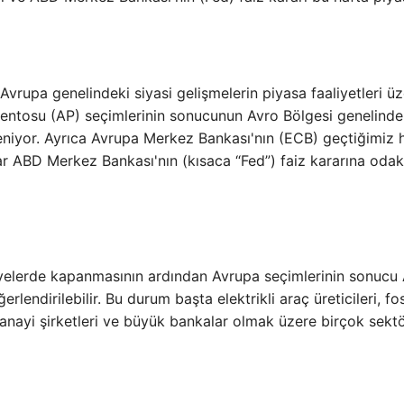
vrupa genelindeki siyasi gelişmelerin piyasa faaliyetleri ü
lamentosu (AP) seçimlerinin sonucunun Avro Bölgesi genelind
leniyor. Ayrıca Avrupa Merkez Bankası'nın (ECB) geçtiğimiz 
lar ABD Merkez Bankası'nın (kısaca “Fed”) faiz kararına oda
iyelerde kapanmasının ardından Avrupa seçimlerinin sonucu
lendirilebilir. Bu durum başta elektrikli araç üreticileri, fos
ma sanayi şirketleri ve büyük bankalar olmak üzere birçok sekt