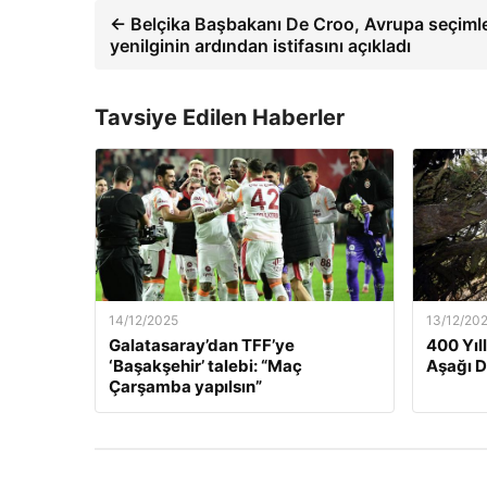
← Belçika Başbakanı De Croo, Avrupa seçimle
yenilginin ardından istifasını açıkladı
Tavsiye Edilen Haberler
14/12/2025
13/12/20
Galatasaray’dan TFF’ye
400 Yıl
‘Başakşehir’ talebi: “Maç
Aşağı 
Çarşamba yapılsın”