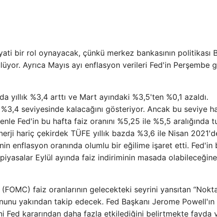
hayati bir rol oynayacak, çünkü merkez bankasının politikası B
ülüyor. Ayrıca Mayıs ayı enflasyon verileri Fed'in Perşembe 
da yıllık %3,4 arttı ve Mart ayındaki %3,5'ten %0,1 azaldı.
%3,4 seviyesinde kalacağını gösteriyor. Ancak bu seviye h
nle Fed'in bu hafta faiz oranını %5,25 ile %5,5 aralığında 
nerji hariç çekirdek TÜFE yıllık bazda %3,6 ile Nisan 2021'
in enflasyon oranında olumlu bir eğilime işaret etti. Fed'in
piyasalar Eylül ayında faiz indiriminin masada olabileceğine
n (FOMC) faiz oranlarının gelecekteki seyrini yansıtan “Nokt
iyonunu yakından takip edecek. Fed Başkanı Jerome Powell'ın
i Fed kararından daha fazla etkilediğini belirtmekte fayda v