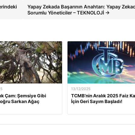
rindeki
Yapay Zekada Başarının Anahtarı: Yapay Zeka
Sorumlu Yöneticiler – TEKNOLOJİ →
25
13/12/2025
lık Çam: Şemsiye Gibi
TCMB’nin Aralık 2025 Faiz Ka
Doğru Sarkan Ağaç
İçin Geri Sayım Başladı!