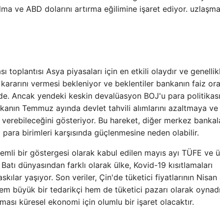
alma ve ABD dolarını artırma eğilimine işaret ediyor. uzlaşma
toplantısı Asya piyasaları için en etkili olaydır ve genellik
kararını vermesi bekleniyor ve beklentiler bankanın faiz ora
e. Ancak yendeki keskin devalüasyon BOJ'u para politikası
kanın Temmuz ayında devlet tahvili alımlarını azaltmaya ve
r verebileceğini gösteriyor. Bu hareket, diğer merkez bankal
li para birimleri karşısında güçlenmesine neden olabilir.
mli bir göstergesi olarak kabul edilen mayıs ayı TÜFE ve ür
 Batı dünyasından farklı olarak ülke, Kovid-19 kısıtlamaları
ılar yaşıyor. Son veriler, Çin'de tüketici fiyatlarının Nisan
hem büyük bir tedarikçi hem de tüketici pazarı olarak oynadı
ası küresel ekonomi için olumlu bir işaret olacaktır.