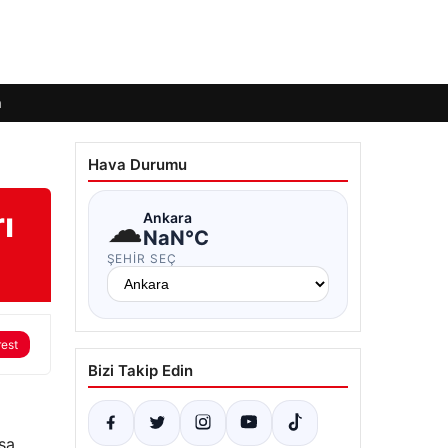
m
Hava Durumu
ı
☁
Ankara
NaN°C
ŞEHIR SEÇ
rest
Bizi Takip Edin
sa