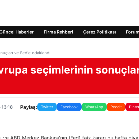
Güncel Haberler
Firma Rehberi
Çerez Politikası
Foru
onuçları ve Fed'e odaklandı
Avrupa seçimlerinin sonuçlar
Paylaş:
 13:18
Twitter
Facebook
WhatsApp
Reddit
Pinte
ı ve ABD Merkez Bankası'nın (Fed) faiz kararı bu hafta piya