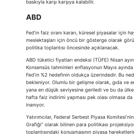
baskıyla karşı karşıya kalabilir.
ABD
Fed'in faiz oranı kararı, küresel piyasalar için 
meslektaşları için öncü bir gösterge olarak gör
politika toplantısı öncesinde açıklanacak.
ABD tüketici fiyatları endeksi (TÜFE) Nisan ayın
Konsensüs tahminleri enflasyonun Mayıs ayında 
Fed'in %2 hedefinin oldukça üzerindedir. Bu nede
bekleniyor. Olumlu bir gelişme olarak, gıda ve e
yana en düşük seviyesine geriledi ve bu da ülken
hafta faiz indirimi yapması pek olası olmasa da 
inanıyor.
Yatırımcılar, Federal Serbest Piyasa Komitesi'ni
Grafiği” olarak bilinen para politikası projeks
toplantısındaki konuşmasının piyasa hareketlerin