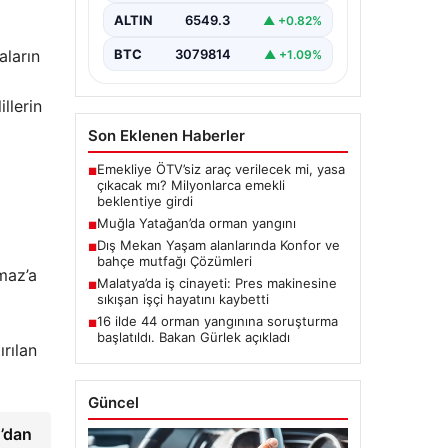
ALTIN
6549.3
▲ +0.82%
BTC
3079814
aların
▲ +1.09%
llerin
Son Eklenen Haberler
Emekliye ÖTV’siz araç verilecek mi, yasa
■
çıkacak mı? Milyonlarca emekli
beklentiye girdi
Muğla Yatağan’da orman yangını
■
Dış Mekan Yaşam alanlarında Konfor ve
■
bahçe mutfağı Çözümleri
maz’a
Malatya’da iş cinayeti: Pres makinesine
■
sıkışan işçi hayatını kaybetti
16 ilde 44 orman yangınına soruşturma
■
başlatıldı. Bakan Gürlek açıkladı
rılan
Güncel
n’dan