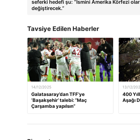
seferki hedefi şu: “İsmini Amerika Körfezi ola
değiştirecek.”
Tavsiye Edilen Haberler
14/12/2025
13/12/20
Galatasaray’dan TFF’ye
400 Yıl
‘Başakşehir’ talebi: “Maç
Aşağı 
Çarşamba yapılsın”