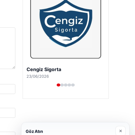
Hastaş Beton
26/05/2026
×
Göz Atın