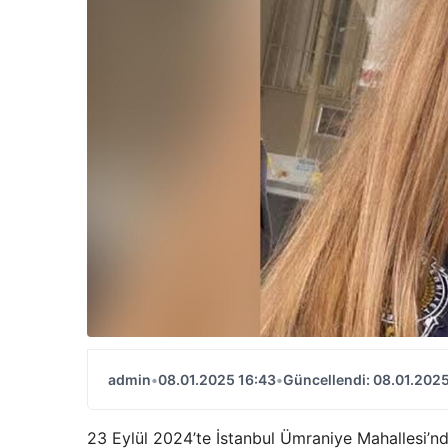
admin
•
08.01.2025 16:43
•
Güncellendi: 08.01.2025
23 Eylül 2024’te İstanbul Ümraniye Mahallesi’n