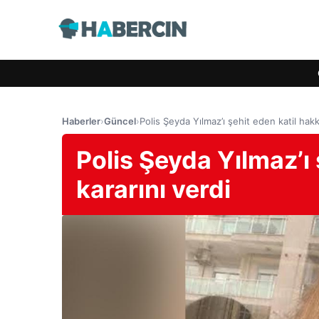
Haberler
›
Güncel
›
Polis Şeyda Yılmaz’ı şehit eden katil hakk
Polis Şeyda Yılmaz’ı
kararını verdi