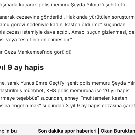
atışmada kaçarak polis memuru Şeyda Yılmaz’ı şehit etti.
klanarak cezaevine gönderildi. Hakkında yürütülen soruşturm
kamu görevi nedeniyle kadını kasten öldürme” suçundan
is cezası istemiyle dava açıldı. Amacı suçun gizlenmesi, deli
sı veya tespitinin önlenmesidir.” .
ğır Ceza Mahkemesi’nde görüldü.
ıl 9 ay hapis
me, sanık Yunus Emre Geçti’yi şehit polis memuru Şeyda Yıl
aştırılmış müebbet, KHS polis memuruna ise 20 yıl hapis
dürmeye teşebbüs” suçundan, anneyi “muhtemelen kasten
sına engel olmak” suçundan 3 yıl 9 ay hapis cezasına çarptı
p’ın bu
Son dakika spor haberleri | Okan Burukta