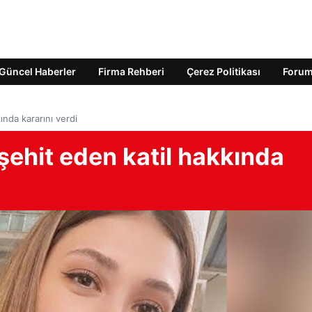
Güncel Haberler
Firma Rehberi
Çerez Politikası
Foru
ında kararını verdi
 şehit eden katil hakkında