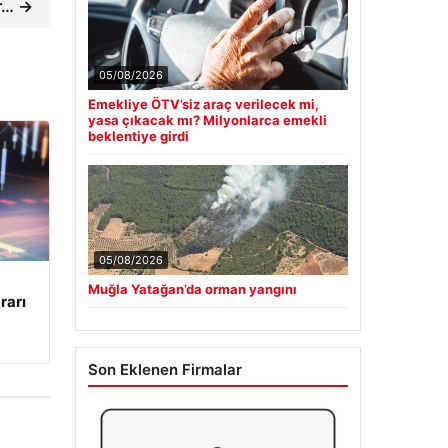
er… →
05/08/2026
Emekliye ÖTV’siz araç verilecek mi,
yasa çıkacak mı? Milyonlarca emekli
beklentiye girdi
05/08/2026
Muğla Yatağan’da orman yangını
rarı
Son Eklenen Firmalar