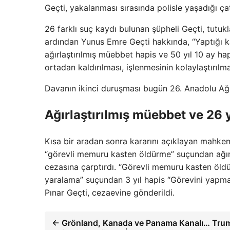
Geçti, yakalanması sırasında polisle yaşadığı ç
26 farklı suç kaydı bulunan şüpheli Geçti, tutu
ardından Yunus Emre Geçti hakkında, “Yaptığı 
ağırlaştırılmış müebbet hapis ve 50 yıl 10 ay hap
ortadan kaldırılması, işlenmesinin kolaylaştırılma
Davanın ikinci duruşması bugün 26. Anadolu A
Ağırlaştırılmış müebbet ve 26 y
Kısa bir aradan sonra kararını açıklayan mahke
“görevli memuru kasten öldürme” suçundan ağırl
cezasına çarptırdı. “Görevli memuru kasten öl
yaralama” suçundan 3 yıl hapis “Görevini yapma
Pınar Geçti, cezaevine gönderildi.
← Grönland, Kanada ve Panama Kanalı… Trum