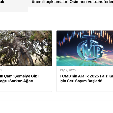
rak
önemli açıklamalar: Osimhen ve transferl
25
13/12/2025
lık Çam: Şemsiye Gibi
TCMB’nin Aralık 2025 Faiz Ka
Doğru Sarkan Ağaç
İçin Geri Sayım Başladı!