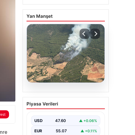
Yan Manşet
05.08.2026
Muğla Yatağan’da orman
Piyasa Verileri
yangını
rest
USD
47.60
▲ +0.06%
EUR
55.07
▲ +0.11%
Emre