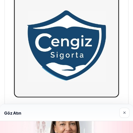
Hastaş Beton
×
Göz Atın
26/05/2026