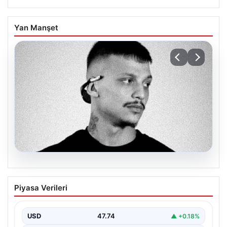
Yan Manşet
06.08.2026
Klibinde silah kullanan rapçi Yuşa
Piyasa Verileri
Keskin ile 3 şüpheli adli kontrol ile
serbest bırakıldı
USD
47.74
▲ +0.18%