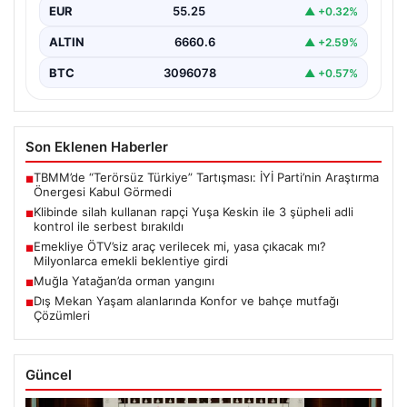
EUR
55.25
▲ +0.32%
ALTIN
6660.6
▲ +2.59%
BTC
3096078
▲ +0.57%
Son Eklenen Haberler
TBMM’de “Terörsüz Türkiye” Tartışması: İYİ Parti’nin Araştırma
■
Önergesi Kabul Görmedi
Klibinde silah kullanan rapçi Yuşa Keskin ile 3 şüpheli adli
■
kontrol ile serbest bırakıldı
Emekliye ÖTV’siz araç verilecek mi, yasa çıkacak mı?
■
Milyonlarca emekli beklentiye girdi
Muğla Yatağan’da orman yangını
■
Dış Mekan Yaşam alanlarında Konfor ve bahçe mutfağı
■
Çözümleri
Güncel