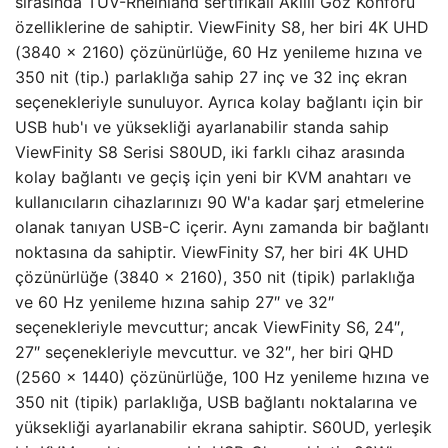
sırasında TÜV-Rheinland sertifikalı Akıllı Göz Konforu
özelliklerine de sahiptir. ViewFinity S8, her biri 4K UHD
(3840 x 2160) çözünürlüğe, 60 Hz yenileme hızına ve
350 nit (tip.) parlaklığa sahip 27 inç ve 32 inç ekran
seçenekleriyle sunuluyor. Ayrıca kolay bağlantı için bir
USB hub'ı ve yüksekliği ayarlanabilir standa sahip
ViewFinity S8 Serisi S80UD, iki farklı cihaz arasında
kolay bağlantı ve geçiş için yeni bir KVM anahtarı ve
kullanıcıların cihazlarınızı 90 W'a kadar şarj etmelerine
olanak tanıyan USB-C içerir. Aynı zamanda bir bağlantı
noktasına da sahiptir. ViewFinity S7, her biri 4K UHD
çözünürlüğe (3840 x 2160), 350 nit (tipik) parlaklığa
ve 60 Hz yenileme hızına sahip 27″ ve 32″
seçenekleriyle mevcuttur; ancak ViewFinity S6, 24″,
27″ seçenekleriyle mevcuttur. ve 32″, her biri QHD
(2560 x 1440) çözünürlüğe, 100 Hz yenileme hızına ve
350 nit (tipik) parlaklığa, USB bağlantı noktalarına ve
yüksekliği ayarlanabilir ekrana sahiptir. S60UD, yerleşik