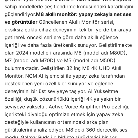
sahip modellerle çeşitlendirme konusundaki kararlılığını
güçlendiriyor.
M8 akıllı monitör: yapay zekayla net ses
ve görüntüler
Güncellenen Akıllı Monitör serisi,
eksiksiz çoklu cihaz deneyimini tek bir yerde bir araya
getirerek önceki serilere göre daha akıllı eğlence
içeriği ve daha fazla üretkenlik sunuyor. Geliştirilmekte
olan 2024 modelleri arasında M8 (model adı M80D),
M7 (model adı M70D) ve M5 (model adı M50D)
bulunmaktadır. Geliştirilen 32 inç M8 4K UHD Akıllı
Monitör, NQM AI işlemcisi ile yapay zeka tarafından
desteklenen yeni özellikler sunuyor ve eğlence
deneyimini bir üst seviyeye taşıyor. AI Yükseltme
özelliği, düşük çözünürlüklü içeriği 4K'ya yakın bir
seviyeye yükseltir. Active Voice Amplifier Pro özelliği,
içerikteki diyaloğu optimize etmek için yapay zeka
desteğiyle kullanıcının ortamındaki arka plan
gürültülerini analiz ediyor. M8'deki 360 derecelik ses
modu, Galaxy Buds ile birlikte sürükleyici bir ses