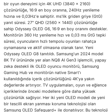
bir oyun deneyimi için 4K UHD (3840 x 2160)
çözünürlüğe, 16:9 en boy oranına, 240Hz yenileme
hızına ve 0,03Hz'e sahiptir. ms'lik griden griye (GtG)
yanıt süresi. 27″ QHD (2560 x 1440) çözünürlüğe
sahip Odyssey OLED G6, 16:9 en boy oranını destekler.
Monitörün 360 Hz yenileme hızı ve 0,03 ms GtG tepki
süresi, oyuncuların hızlı tempolu oyunları rahatça
oynamasına ve aktif olmasına olanak tanır. Yeni
Odyssey OLED G8 tanıtıldı. Samsung'un 2024 model
8K TV ürününde yer alan NQ8 AI Gen3 işlemcili, yapay
zeka destekli ilk OLED oyuncu monitörü, Samsung
Gaming Hub ve monitörün native Smart'ı
kullanıldığında içerik çözünürlüğünü 4K'ya yakın
değerlerde artırıyor. TV uygulamaları, oyun ve eğlence
içeriklerinde önceki modellere göre daha yüksek
çözünürlük sağlıyor. Her iki yeni OLED modeli de yeni
bir tescilli ekran yanması koruma teknolojisi olan
Samsung OLED Safeguard+ ile donatılıyor. Bu teknoloji