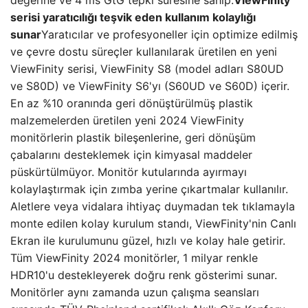
değerine ve 4 ms GtG tepki süresine sahip.
ViewFinity
serisi yaratıcılığı teşvik eden kullanım kolaylığı
sunar
Yaratıcılar ve profesyoneller için optimize edilmiş
ve çevre dostu süreçler kullanılarak üretilen en yeni
ViewFinity serisi, ViewFinity S8 (model adları S80UD
ve S80D) ve ViewFinity S6'yı (S60UD ve S60D) içerir.
En az %10 oranında geri dönüştürülmüş plastik
malzemelerden üretilen yeni 2024 ViewFinity
monitörlerin plastik bileşenlerine, geri dönüşüm
çabalarını desteklemek için kimyasal maddeler
püskürtülmüyor. Monitör kutularında ayırmayı
kolaylaştırmak için zımba yerine çıkartmalar kullanılır.
Aletlere veya vidalara ihtiyaç duymadan tek tıklamayla
monte edilen kolay kurulum standı, ViewFinity'nin Canlı
Ekran ile kurulumunu güzel, hızlı ve kolay hale getirir.
Tüm ViewFinity 2024 monitörler, 1 milyar renkle
HDR10'u destekleyerek doğru renk gösterimi sunar.
Monitörler aynı zamanda uzun çalışma seansları