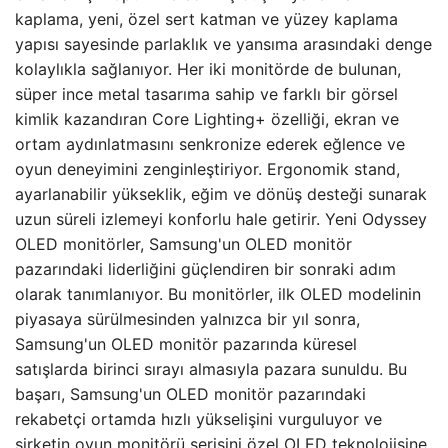
kaplama, yeni, özel sert katman ve yüzey kaplama
yapısı sayesinde parlaklık ve yansıma arasındaki denge
kolaylıkla sağlanıyor. Her iki monitörde de bulunan,
süper ince metal tasarıma sahip ve farklı bir görsel
kimlik kazandıran Core Lighting+ özelliği, ekran ve
ortam aydınlatmasını senkronize ederek eğlence ve
oyun deneyimini zenginleştiriyor. Ergonomik stand,
ayarlanabilir yükseklik, eğim ve dönüş desteği sunarak
uzun süreli izlemeyi konforlu hale getirir. Yeni Odyssey
OLED monitörler, Samsung'un OLED monitör
pazarındaki liderliğini güçlendiren bir sonraki adım
olarak tanımlanıyor. Bu monitörler, ilk OLED modelinin
piyasaya sürülmesinden yalnızca bir yıl sonra,
Samsung'un OLED monitör pazarında küresel
satışlarda birinci sırayı almasıyla pazara sunuldu. Bu
başarı, Samsung'un OLED monitör pazarındaki
rekabetçi ortamda hızlı yükselişini vurguluyor ve
şirketin oyun monitörü serisini özel OLED teknolojisine