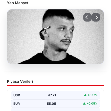
Yan Manşet
06.08.2026
Klibinde silah kullanan rapçi Yuşa
Piyasa Verileri
Keskin ile 3 şüpheli adli kontrol ile
serbest bırakıldı
USD
47.71
▲ +0.17%
EUR
55.05
▲ +0.05%