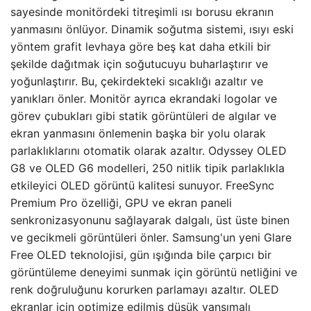
sayesinde monitördeki titreşimli ısı borusu ekranın
yanmasını önlüyor. Dinamik soğutma sistemi, ısıyı eski
yöntem grafit levhaya göre beş kat daha etkili bir
şekilde dağıtmak için soğutucuyu buharlaştırır ve
yoğunlaştırır. Bu, çekirdekteki sıcaklığı azaltır ve
yanıkları önler. Monitör ayrıca ekrandaki logolar ve
görev çubukları gibi statik görüntüleri de algılar ve
ekran yanmasını önlemenin başka bir yolu olarak
parlaklıklarını otomatik olarak azaltır. Odyssey OLED
G8 ve OLED G6 modelleri, 250 nitlik tipik parlaklıkla
etkileyici OLED görüntü kalitesi sunuyor. FreeSync
Premium Pro özelliği, GPU ve ekran paneli
senkronizasyonunu sağlayarak dalgalı, üst üste binen
ve gecikmeli görüntüleri önler. Samsung'un yeni Glare
Free OLED teknolojisi, gün ışığında bile çarpıcı bir
görüntüleme deneyimi sunmak için görüntü netliğini ve
renk doğruluğunu korurken parlamayı azaltır. OLED
ekranlar için optimize edilmiş düşük yansımalı