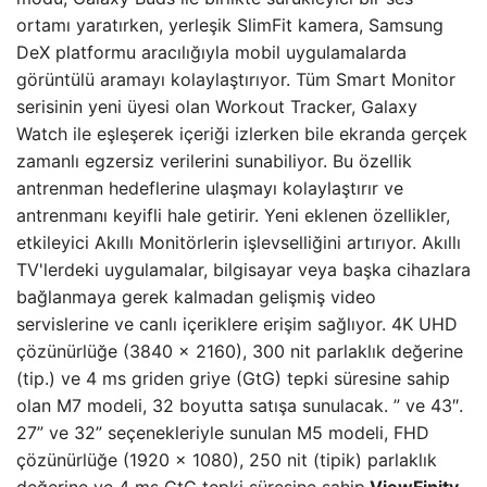
ortamı yaratırken, yerleşik SlimFit kamera, Samsung
DeX platformu aracılığıyla mobil uygulamalarda
görüntülü aramayı kolaylaştırıyor. Tüm Smart Monitor
serisinin yeni üyesi olan Workout Tracker, Galaxy
Watch ile eşleşerek içeriği izlerken bile ekranda gerçek
zamanlı egzersiz verilerini sunabiliyor. Bu özellik
antrenman hedeflerine ulaşmayı kolaylaştırır ve
antrenmanı keyifli hale getirir. Yeni eklenen özellikler,
etkileyici Akıllı Monitörlerin işlevselliğini artırıyor. Akıllı
TV'lerdeki uygulamalar, bilgisayar veya başka cihazlara
bağlanmaya gerek kalmadan gelişmiş video
servislerine ve canlı içeriklere erişim sağlıyor. 4K UHD
çözünürlüğe (3840 x 2160), 300 nit parlaklık değerine
(tip.) ve 4 ms griden griye (GtG) tepki süresine sahip
olan M7 modeli, 32 boyutta satışa sunulacak. ” ve 43″.
27” ve 32” seçenekleriyle sunulan M5 modeli, FHD
çözünürlüğe (1920 x 1080), 250 nit (tipik) parlaklık