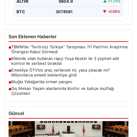
ALTIN
6604.9
▲ +1.73%
BTC
3078581
▼ -0.06%
Son Eklenen Haberler
TBMM’de “Terörsüz Türkiye” Tartışması: İYİ Parti’nin Araştırma
■
Önergesi Kabul Görmedi
Klibinde silah kullanan rapçi Yuşa Keskin ile 3 şüpheli adli
■
kontrol ile serbest bırakıldı
Emekliye ÖTV’siz araç verilecek mi, yasa çıkacak mı?
■
Milyonlarca emekli beklentiye girdi
Muğla Yatağan’da orman yangını
■
Dış Mekan Yaşam alanlarında Konfor ve bahçe mutfağı
■
Çözümleri
Güncel