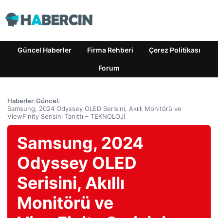
Güncel Haberler
Firma Rehberi
Çerez Politikası
Forum
Haberler
›
Güncel
›
Samsung, 2024 Odyssey OLED Serisini, Akıllı Monitörü ve
ViewFinity Serisini Tanıttı – TEKNOLOJİ
Samsung, 2024
Odyssey OLED
Serisini, Akıllı
Monitörü ve