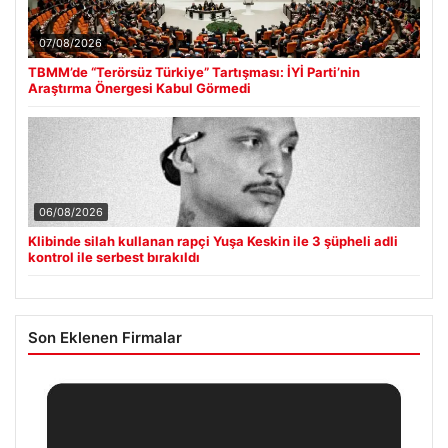
07/08/2026
TBMM’de “Terörsüz Türkiye” Tartışması: İYİ Parti’nin
Araştırma Önergesi Kabul Görmedi
06/08/2026
Klibinde silah kullanan rapçi Yuşa Keskin ile 3 şüpheli adli
kontrol ile serbest bırakıldı
Son Eklenen Firmalar