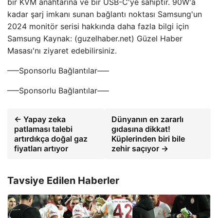
bir KVM anahtarına ve bir USB-C'ye sahiptir. 90W'a
kadar şarj imkanı sunan bağlantı noktası Samsung'un
2024 monitör serisi hakkında daha fazla bilgi için
Samsung Kaynak: (guzelhaber.net) Güzel Haber
Masası'nı ziyaret edebilirsiniz.
—–Sponsorlu Bağlantılar—–
—–Sponsorlu Bağlantılar—–
← Yapay zeka
Dünyanın en zararlı
patlaması talebi
gıdasına dikkat!
artırdıkça doğal gaz
Küplerinden biri bile
fiyatları artıyor
zehir saçıyor →
Tavsiye Edilen Haberler