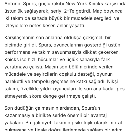
Antonio Spurs, güçlü rakibi New York Knicks karşısında
üstünlük sağlayarak, seriyi 2-1’e getirdi. Maç boyunca
iki takım da sahada büyük bir mücadele sergiledi ve
izleyicilere nefes kesen anlar yaşattı.
Karşılaşmanın son anlarına oldukça çekişmeli bir
biçimde girildi. Spurs, oyuncularının gösterdiği üstün
performans ve takım savunmasıyla dikkat çekerken,
Knicks ise hızlı hücumlar ve üçlük sahasıyla fark
yaratmaya çalıştı. Maçın son bölümlerinde verilen
mücadele ve seyircilerin coşkulu desteği, oyunun
hareketli ve tempolu geçmesine katkı sağladı. Nikşi
takımı, özellikle yıldız oyuncuları ile son ana kadar pes
etmeyerek skora denge getirmeye çalıştı.
Son düdüğün çalmasının ardından, Spurs’un
kazanmasıyla birlikte seride önemli bir avantaj
yakaladı. Bu galibiyet, takımın psikolojik olarak moral
bulmasına ve finale doğru ilerlemede sağlam bir adım