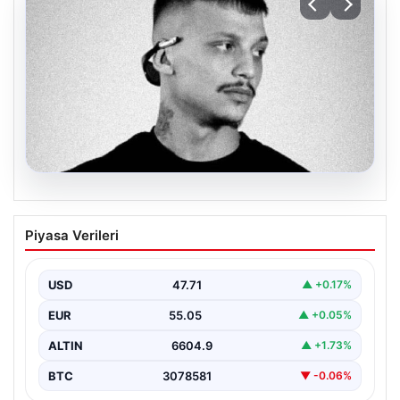
06.08.2026
Klibinde silah kullanan rapçi Yuşa
Piyasa Verileri
Keskin ile 3 şüpheli adli kontrol ile
serbest bırakıldı
USD
47.71
▲ +0.17%
EUR
55.05
▲ +0.05%
ALTIN
6604.9
▲ +1.73%
BTC
3078581
▼ -0.06%