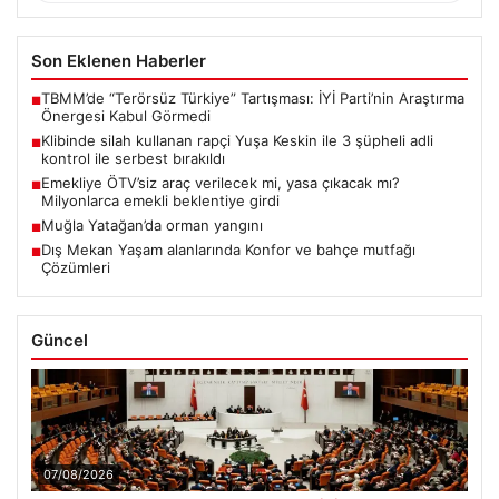
Son Eklenen Haberler
TBMM’de “Terörsüz Türkiye” Tartışması: İYİ Parti’nin Araştırma
■
Önergesi Kabul Görmedi
Klibinde silah kullanan rapçi Yuşa Keskin ile 3 şüpheli adli
■
kontrol ile serbest bırakıldı
Emekliye ÖTV’siz araç verilecek mi, yasa çıkacak mı?
■
Milyonlarca emekli beklentiye girdi
Muğla Yatağan’da orman yangını
■
Dış Mekan Yaşam alanlarında Konfor ve bahçe mutfağı
■
Çözümleri
Güncel
07/08/2026