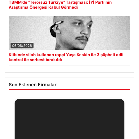
TBMM’de “Terörsüz Türkiye” Tartışması: İYİ Parti’nin
Araştırma Önergesi Kabul Görmedi
06/08/2026
Klibinde silah kullanan rapçi Yuşa Keskin ile 3 şüpheli adli
kontrol ile serbest bırakıldı
Son Eklenen Firmalar