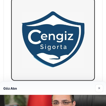
×
Göz Atın
Hastaş Beton
26/05/2026