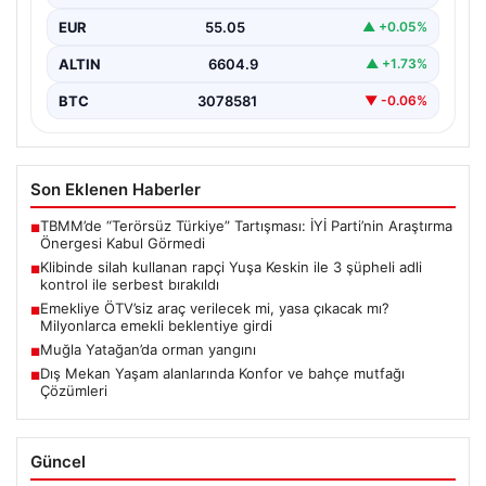
EUR
55.05
▲ +0.05%
ALTIN
6604.9
▲ +1.73%
BTC
3078581
▼ -0.06%
Son Eklenen Haberler
TBMM’de “Terörsüz Türkiye” Tartışması: İYİ Parti’nin Araştırma
■
Önergesi Kabul Görmedi
Klibinde silah kullanan rapçi Yuşa Keskin ile 3 şüpheli adli
■
kontrol ile serbest bırakıldı
Emekliye ÖTV’siz araç verilecek mi, yasa çıkacak mı?
■
Milyonlarca emekli beklentiye girdi
Muğla Yatağan’da orman yangını
■
Dış Mekan Yaşam alanlarında Konfor ve bahçe mutfağı
■
Çözümleri
Güncel