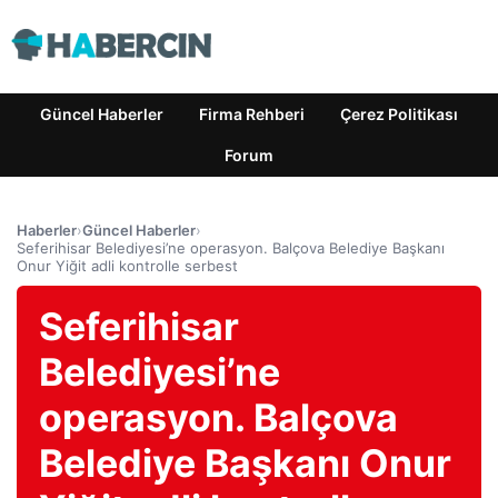
Güncel Haberler
Firma Rehberi
Çerez Politikası
Forum
Haberler
›
Güncel Haberler
›
Seferihisar Belediyesi’ne operasyon. Balçova Belediye Başkanı
Onur Yiğit adli kontrolle serbest
Seferihisar
Belediyesi’ne
operasyon. Balçova
Belediye Başkanı Onur