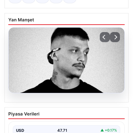
Yan Manşet
06.08.2026
Klibinde silah kullanan rapçi Yuşa
Piyasa Verileri
Keskin ile 3 şüpheli adli kontrol ile
serbest bırakıldı
USD
47.71
▲ +0.17%