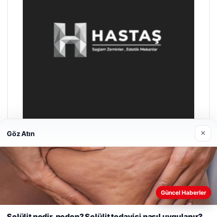
×
Göz Atın
Hastaş Beton
26/05/2026
Web sitemizi nasıl kullandığınızı daha iyi anlayabilmek,
Güncel Haberler
deneyiminizi kişiselleştirmek ve geliştirmek amacıyla çerezler
kullanıyoruz.
Çerez Politikamız
Selülit nedir, neden? Selülit tedavisi nasıl uygulanır?