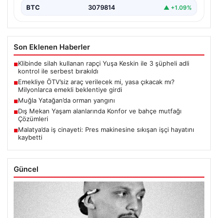
BTC
3079814
▲ +1.09%
Son Eklenen Haberler
Klibinde silah kullanan rapçi Yuşa Keskin ile 3 şüpheli adli
■
kontrol ile serbest bırakıldı
Emekliye ÖTV’siz araç verilecek mi, yasa çıkacak mı?
■
Milyonlarca emekli beklentiye girdi
Muğla Yatağan’da orman yangını
■
Dış Mekan Yaşam alanlarında Konfor ve bahçe mutfağı
■
Çözümleri
Malatya’da iş cinayeti: Pres makinesine sıkışan işçi hayatını
■
kaybetti
Güncel