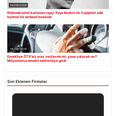
06/08/2026
Klibinde silah kullanan rapçi Yuşa Keskin ile 3 şüpheli adli
kontrol ile serbest bırakıldı
05/08/2026
Emekliye ÖTV’siz araç verilecek mi, yasa çıkacak mı?
Milyonlarca emekli beklentiye girdi
Son Eklenen Firmalar