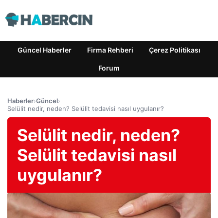
Güncel Haberler
Firma Rehberi
Çerez Politikası
Forum
Haberler
›
Güncel
›
Selülit nedir, neden? Selülit tedavisi nasıl uygulanır?
Selülit nedir, neden?
Selülit tedavisi nasıl
uygulanır?