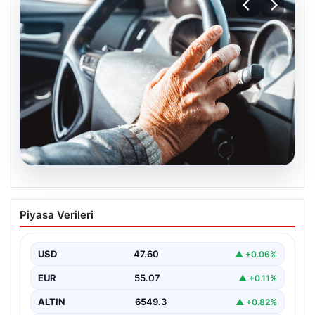
05.08.2026
Emekliye ÖTV’siz araç verilecek mi,
Piyasa Verileri
yasa çıkacak mı? Milyonlarca emekli
beklentiye girdi
USD
47.60
▲ +0.06%
EUR
55.07
▲ +0.11%
ALTIN
6549.3
▲ +0.82%