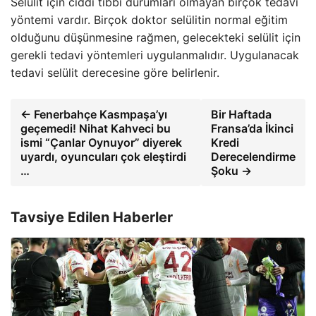
Selülit için ciddi tıbbi durumları olmayan birçok tedavi
yöntemi vardır. Birçok doktor selülitin normal eğitim
olduğunu düşünmesine rağmen, gelecekteki selülit için
gerekli tedavi yöntemleri uygulanmalıdır. Uygulanacak
tedavi selülit derecesine göre belirlenir.
← Fenerbahçe Kasmpaşa’yı
Bir Haftada
geçemedi! Nihat Kahveci bu
Fransa’da İkinci
ismi “Çanlar Oynuyor” diyerek
Kredi
uyardı, oyuncuları çok eleştirdi
Derecelendirme
…
Şoku →
Tavsiye Edilen Haberler