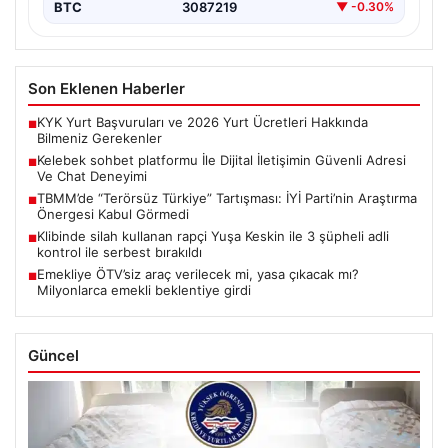
BTC
3087219
▼ -0.30%
Son Eklenen Haberler
KYK Yurt Başvuruları ve 2026 Yurt Ücretleri Hakkında
■
Bilmeniz Gerekenler
Kelebek sohbet platformu İle Dijital İletişimin Güvenli Adresi
■
Ve Chat Deneyimi
TBMM’de “Terörsüz Türkiye” Tartışması: İYİ Parti’nin Araştırma
■
Önergesi Kabul Görmedi
Klibinde silah kullanan rapçi Yuşa Keskin ile 3 şüpheli adli
■
kontrol ile serbest bırakıldı
Emekliye ÖTV’siz araç verilecek mi, yasa çıkacak mı?
■
Milyonlarca emekli beklentiye girdi
Güncel