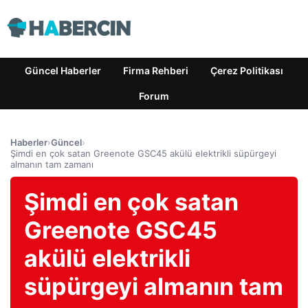
Güncel Haberler
Firma Rehberi
Çerez Politikası
Forum
Haberler
›
Güncel
›
Şimdi en çok satan Greenote GSC45 akülü elektrikli süpürgeyi
almanın tam zamanı
Şimdi en çok satan
Greenote GSC45
akülü elektrikli
süpürgeyi almanın tam