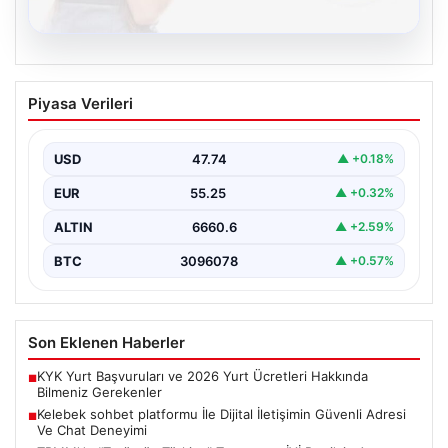
08.08.2026
Kelebek sohbet platformu İle Dijital
Piyasa Verileri
İletişimin Güvenli Adresi Ve Chat
Deneyimi
USD
47.74
▲ +0.18%
İnternet çağında insanların güvenli bir biçimde bağlantı
kurması ciddi bir önem ifade etmektedir. Günümüzde…
EUR
55.25
▲ +0.32%
ALTIN
6660.6
▲ +2.59%
BTC
3096078
▲ +0.57%
Son Eklenen Haberler
KYK Yurt Başvuruları ve 2026 Yurt Ücretleri Hakkında
■
Bilmeniz Gerekenler
Kelebek sohbet platformu İle Dijital İletişimin Güvenli Adresi
■
Ve Chat Deneyimi