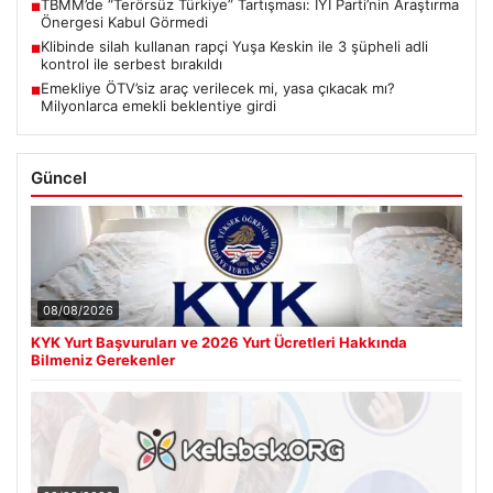
TBMM’de “Terörsüz Türkiye” Tartışması: İYİ Parti’nin Araştırma
■
Önergesi Kabul Görmedi
Klibinde silah kullanan rapçi Yuşa Keskin ile 3 şüpheli adli
■
kontrol ile serbest bırakıldı
Emekliye ÖTV’siz araç verilecek mi, yasa çıkacak mı?
■
Milyonlarca emekli beklentiye girdi
Güncel
08/08/2026
KYK Yurt Başvuruları ve 2026 Yurt Ücretleri Hakkında
Bilmeniz Gerekenler