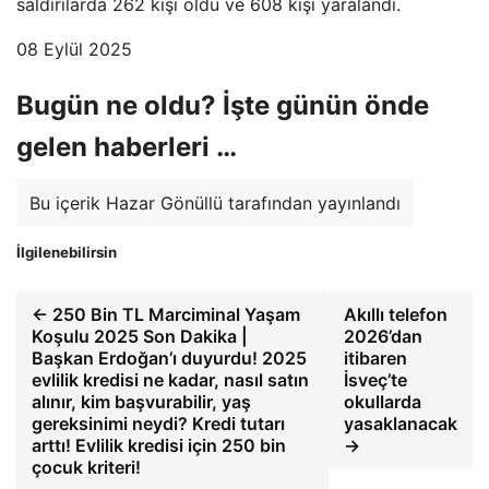
saldırılarda 262 kişi öldü ve 608 kişi yaralandı.
08 Eylül 2025
Bugün ne oldu? İşte günün önde
gelen haberleri …
Bu içerik Hazar Gönüllü tarafından yayınlandı
İlgilenebilirsin
← 250 Bin TL Marciminal Yaşam
Akıllı telefon
Koşulu 2025 Son Dakika |
2026’dan
Başkan Erdoğan’ı duyurdu! 2025
itibaren
evlilik kredisi ne kadar, nasıl satın
İsveç’te
alınır, kim başvurabilir, yaş
okullarda
gereksinimi neydi? Kredi tutarı
yasaklanacak
arttı! Evlilik kredisi için 250 bin
→
çocuk kriteri!