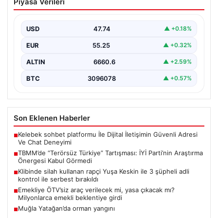
Piyasa Verileri
Tartışması: İYİ Parti’nin Araştırma
Önergesi Kabul Görmedi
USD
47.74
▲ +0.18%
Türkiye Büyük Millet Meclisi Genel Kurulu’nda, İYİ Parti
tarafından sunulan ve AKP dönemindeki terörle…
EUR
55.25
▲ +0.32%
ALTIN
6660.6
▲ +2.59%
BTC
3096078
▲ +0.57%
Son Eklenen Haberler
Kelebek sohbet platformu İle Dijital İletişimin Güvenli Adresi
■
Ve Chat Deneyimi
TBMM’de “Terörsüz Türkiye” Tartışması: İYİ Parti’nin Araştırma
■
Önergesi Kabul Görmedi
Klibinde silah kullanan rapçi Yuşa Keskin ile 3 şüpheli adli
■
kontrol ile serbest bırakıldı
Emekliye ÖTV’siz araç verilecek mi, yasa çıkacak mı?
■
Milyonlarca emekli beklentiye girdi
Muğla Yatağan’da orman yangını
■