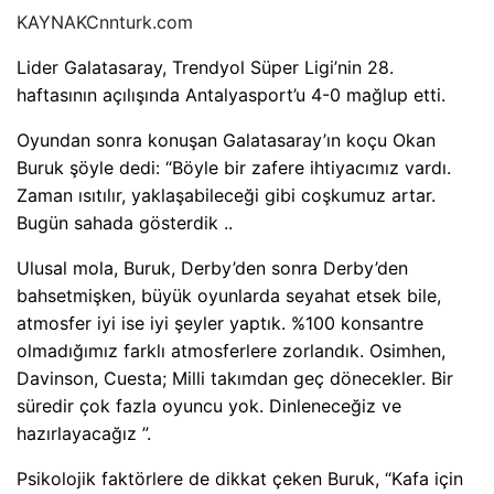
KAYNAK
Cnnturk.com
Lider Galatasaray, Trendyol Süper Ligi’nin 28.
haftasının açılışında Antalyasport’u 4-0 mağlup etti.
Oyundan sonra konuşan Galatasaray’ın koçu Okan
Buruk şöyle dedi: “Böyle bir zafere ihtiyacımız vardı.
Zaman ısıtılır, yaklaşabileceği gibi coşkumuz artar.
Bugün sahada gösterdik ..
Ulusal mola, Buruk, Derby’den sonra Derby’den
bahsetmişken, büyük oyunlarda seyahat etsek bile,
atmosfer iyi ise iyi şeyler yaptık. %100 konsantre
olmadığımız farklı atmosferlere zorlandık. Osimhen,
Davinson, Cuesta; Milli takımdan geç dönecekler. Bir
süredir çok fazla oyuncu yok. Dinleneceğiz ve
hazırlayacağız ”.
Psikolojik faktörlere de dikkat çeken Buruk, “Kafa için