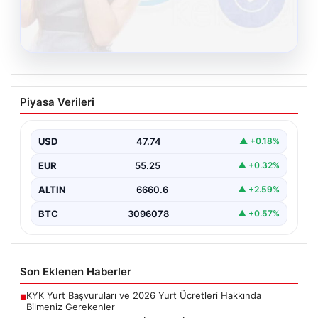
08.08.2026
Kelebek sohbet platformu İle Dijital
Piyasa Verileri
İletişimin Güvenli Adresi Ve Chat
Deneyimi
USD
47.74
▲ +0.18%
İnternet çağında insanların güvenli bir biçimde bağlantı
kurması ciddi bir önem ifade etmektedir. Günümüzde…
EUR
55.25
▲ +0.32%
ALTIN
6660.6
▲ +2.59%
BTC
3096078
▲ +0.57%
Son Eklenen Haberler
KYK Yurt Başvuruları ve 2026 Yurt Ücretleri Hakkında
■
Bilmeniz Gerekenler