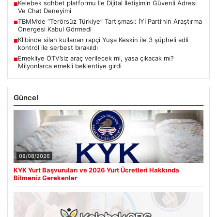
Kelebek sohbet platformu İle Dijital İletişimin Güvenli Adresi
■
Ve Chat Deneyimi
TBMM’de “Terörsüz Türkiye” Tartışması: İYİ Parti’nin Araştırma
■
Önergesi Kabul Görmedi
Klibinde silah kullanan rapçi Yuşa Keskin ile 3 şüpheli adli
■
kontrol ile serbest bırakıldı
Emekliye ÖTV’siz araç verilecek mi, yasa çıkacak mı?
■
Milyonlarca emekli beklentiye girdi
Güncel
08/08/2026
KYK Yurt Başvuruları ve 2026 Yurt Ücretleri Hakkında
Bilmeniz Gerekenler