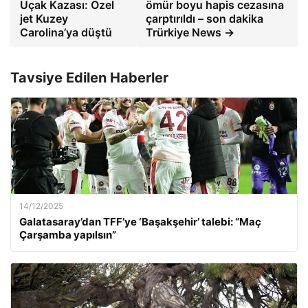
Uçak Kazası: Özel
ömür boyu hapis cezasına
jet Kuzey
çarptırıldı – son dakika
Carolina’ya düştü
Trürkiye News →
Tavsiye Edilen Haberler
14/12/2025
Galatasaray’dan TFF’ye ‘Başakşehir’ talebi: “Maç
Çarşamba yapılsın”