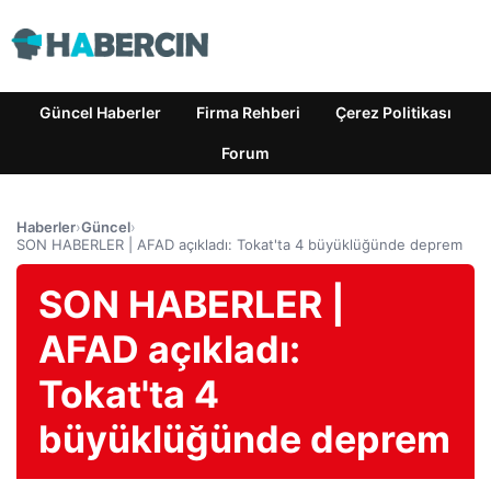
Güncel Haberler
Firma Rehberi
Çerez Politikası
Forum
Haberler
›
Güncel
›
SON HABERLER | AFAD açıkladı: Tokat'ta 4 büyüklüğünde deprem
SON HABERLER |
AFAD açıkladı:
Tokat'ta 4
büyüklüğünde deprem