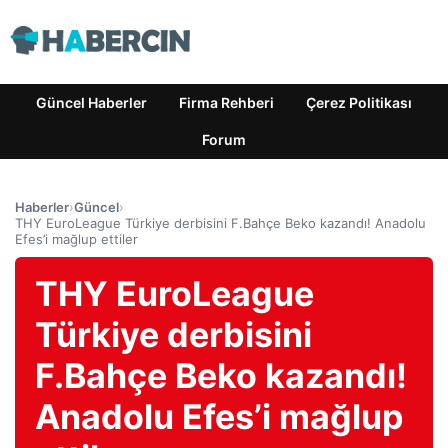
Güncel Haberler
Firma Rehberi
Çerez Politikası
Forum
Haberler
›
Güncel
›
THY EuroLeague Türkiye derbisini F.Bahçe Beko kazandı! Anadolu
Efes’i mağlup ettiler
THY EuroLeague
Türkiye derbisini
F.Bahçe Beko kazandı!
Anadolu Efes’i mağlup