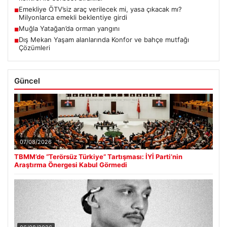
Emekliye ÖTV’siz araç verilecek mi, yasa çıkacak mı?
■
Milyonlarca emekli beklentiye girdi
Muğla Yatağan’da orman yangını
■
Dış Mekan Yaşam alanlarında Konfor ve bahçe mutfağı
■
Çözümleri
Güncel
07/08/2026
TBMM’de “Terörsüz Türkiye” Tartışması: İYİ Parti’nin
Araştırma Önergesi Kabul Görmedi