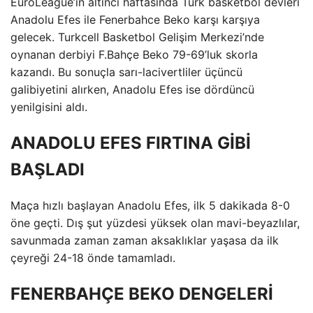
EuroLeague’in altıncı haftasında Türk basketbol devleri
Anadolu Efes ile Fenerbahce Beko karşı karşıya
gelecek. Turkcell Basketbol Gelişim Merkezi’nde
oynanan derbiyi F.Bahçe Beko 79-69’luk skorla
kazandı. Bu sonuçla sarı-lacivertliler üçüncü
galibiyetini alırken, Anadolu Efes ise dördüncü
yenilgisini aldı.
ANADOLU EFES FIRTINA GİBİ
BAŞLADI
Maça hızlı başlayan Anadolu Efes, ilk 5 dakikada 8-0
öne geçti. Dış şut yüzdesi yüksek olan mavi-beyazlılar,
savunmada zaman zaman aksaklıklar yaşasa da ilk
çeyreği 24-18 önde tamamladı.
FENERBAHÇE BEKO DENGELERİ