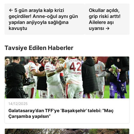
← 5 gün arayla kalp krizi
Okullar açıldı,
geçirdiler! Anne-oğul aynı gün
grip riski arttı!
yapılan anjiyoyla sağlığına
Ailelere aşı
kavuştu
uyarısı →
Tavsiye Edilen Haberler
14/12/2025
Galatasaray’dan TFF’ye ‘Başakşehir’ talebi: “Maç
Çarşamba yapılsın”