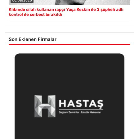
06/08/2026
Klibinde silah kullanan rapçi Yuşa Keskin ile 3 şüpheli adli
kontrol ile serbest bırakıldı
Son Eklenen Firmalar