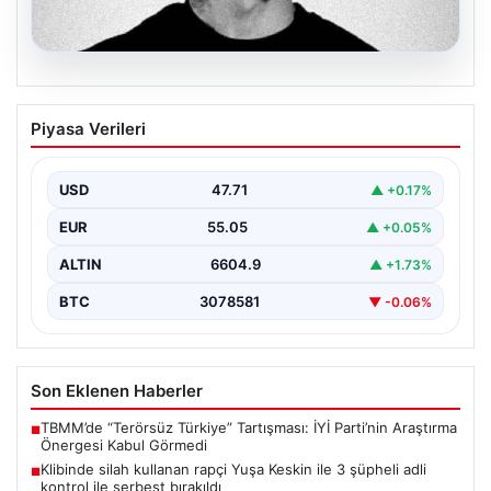
06.08.2026
Klibinde silah kullanan rapçi Yuşa
Piyasa Verileri
Keskin ile 3 şüpheli adli kontrol ile
serbest bırakıldı
USD
47.71
▲ +0.17%
EUR
55.05
▲ +0.05%
ALTIN
6604.9
▲ +1.73%
BTC
3078581
▼ -0.06%
Son Eklenen Haberler
TBMM’de “Terörsüz Türkiye” Tartışması: İYİ Parti’nin Araştırma
■
Önergesi Kabul Görmedi
Klibinde silah kullanan rapçi Yuşa Keskin ile 3 şüpheli adli
■
kontrol ile serbest bırakıldı