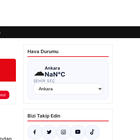
m
Hava Durumu
☁
Ankara
NaN°C
ŞEHIR SEÇ
rest
Bizi Takip Edin
rodan