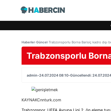
Haberler
›
Güncel
›
Trabzonsporlu Borna Barisiç kadro dışı bır
Trabzonsporlu Borna 
admin
•
24.07.2024 08:10
•
Güncellendi: 24.07.2024
KAYNAK
Cnnturk.com
Trabzonspor, UEFA Avrupa Ligi 2. ön eleme tu