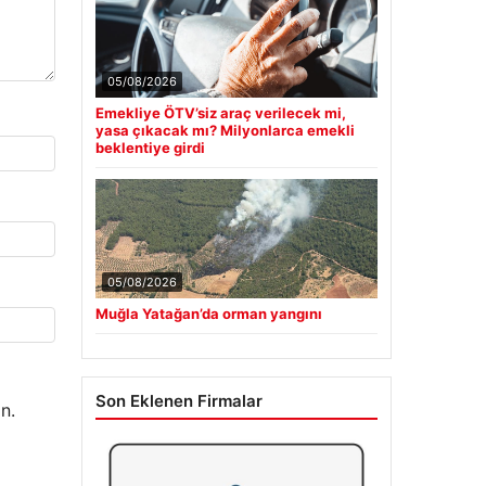
05/08/2026
Emekliye ÖTV’siz araç verilecek mi,
yasa çıkacak mı? Milyonlarca emekli
beklentiye girdi
05/08/2026
Muğla Yatağan’da orman yangını
Son Eklenen Firmalar
n.