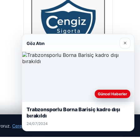
×
Göz Atın
Cengiz Sigorta
23/06/2026
Güncel Haberler
Trabzonsporlu Borna Barisiç kadro dışı
bırakıldı
24/07/2024
ıyoruz.
Çerez Politikamız
Reddet
Kabul Et