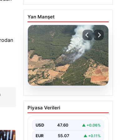
Yan Manşet
drodan
n
05.08.2026
Muğla Yatağan’da orman
Piyasa Verileri
yangını
USD
47.60
▲ +0.06%
EUR
55.07
▲ +0.11%