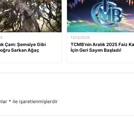
25
13/12/2025
lık Çam: Şemsiye Gibi
TCMB’nin Aralık 2025 Faiz Ka
Doğru Sarkan Ağaç
İçin Geri Sayım Başladı!
nlar
*
ile işaretlenmişlerdir