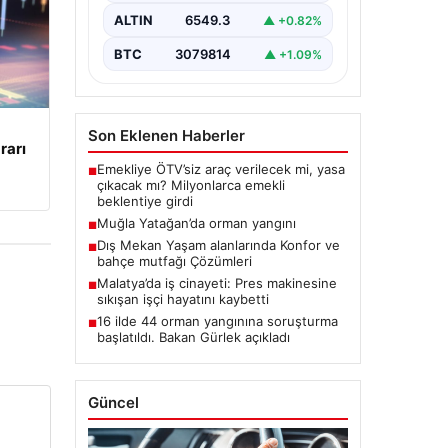
ALTIN
6549.3
▲ +0.82%
BTC
3079814
▲ +1.09%
Son Eklenen Haberler
rarı
Emekliye ÖTV’siz araç verilecek mi, yasa
■
çıkacak mı? Milyonlarca emekli
beklentiye girdi
Muğla Yatağan’da orman yangını
■
Dış Mekan Yaşam alanlarında Konfor ve
■
bahçe mutfağı Çözümleri
Malatya’da iş cinayeti: Pres makinesine
■
sıkışan işçi hayatını kaybetti
16 ilde 44 orman yangınına soruşturma
■
başlatıldı. Bakan Gürlek açıkladı
Güncel