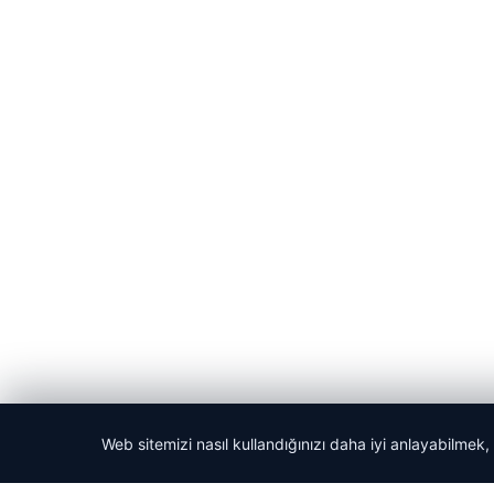
Web sitemizi nasıl kullandığınızı daha iyi anlayabilmek,
© 2026 Habercin – Güncel Haberler