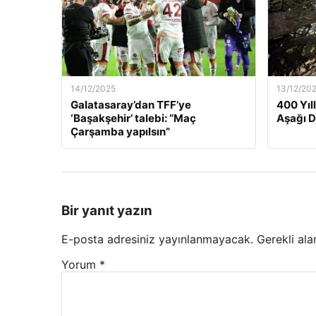
14/12/2025
13/12/20
Galatasaray’dan TFF’ye
400 Yıl
‘Başakşehir’ talebi: “Maç
Aşağı 
Çarşamba yapılsın”
Bir yanıt yazın
E-posta adresiniz yayınlanmayacak.
Gerekli ala
Yorum
*