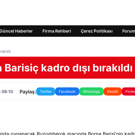
Güncel Haberler
Firma Rehberi
Çerez Politikası
Foru
akıldı
Barisiç kadro dışı bırakıldı
Paylaş:
 08:10
Twitter
Facebook
WhatsApp
Reddit
Pinte
runda oynanacak Ruzomberok maçında Borna Barisi'nin kad