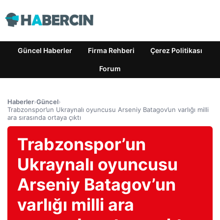
Güncel Haberler
Firma Rehberi
Çerez Politikası
Forum
Haberler
›
Güncel
›
Trabzonspor’un Ukraynalı oyuncusu Arseniy Batagov’un varlığı milli
ara sırasında ortaya çıktı
Trabzonspor’un
Ukraynalı oyuncusu
Arseniy Batagov’un
varlığı milli ara