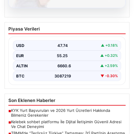
08.08.2026
Kelebek sohbet platformu İle Dijital
Piyasa Verileri
İletişimin Güvenli Adresi Ve Chat
Deneyimi
USD
47.74
▲ +0.18%
İnternet çağında insanların güvenli bir biçimde bağlantı
kurması ciddi bir önem ifade etmektedir. Günümüzde…
EUR
55.25
▲ +0.32%
ALTIN
6660.6
▲ +2.59%
BTC
3087219
▼ -0.30%
Son Eklenen Haberler
KYK Yurt Başvuruları ve 2026 Yurt Ücretleri Hakkında
■
Bilmeniz Gerekenler
Kelebek sohbet platformu İle Dijital İletişimin Güvenli Adresi
■
Ve Chat Deneyimi
TBMM’de “Terörsüz Türkiye” Tartışması: İYİ Parti’nin Araştırma
■