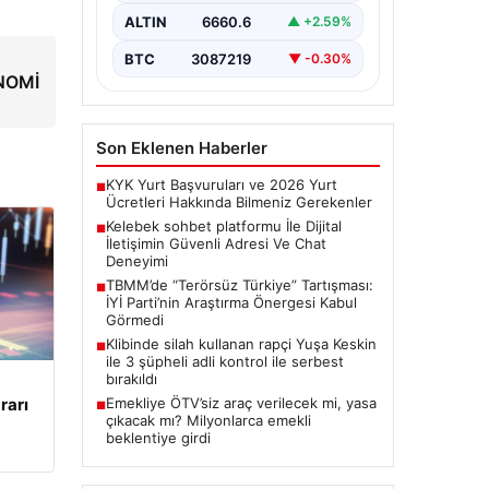
bir önem ifade etmektedir.
ALTIN
6660.6
▲ +2.59%
Günümüzde…
BTC
3087219
▼ -0.30%
ONOMİ
Son Eklenen Haberler
KYK Yurt Başvuruları ve 2026 Yurt
■
Ücretleri Hakkında Bilmeniz Gerekenler
Kelebek sohbet platformu İle Dijital
■
İletişimin Güvenli Adresi Ve Chat
Deneyimi
TBMM’de “Terörsüz Türkiye” Tartışması:
■
İYİ Parti’nin Araştırma Önergesi Kabul
Görmedi
Klibinde silah kullanan rapçi Yuşa Keskin
■
ile 3 şüpheli adli kontrol ile serbest
bırakıldı
Emekliye ÖTV’siz araç verilecek mi, yasa
rarı
■
çıkacak mı? Milyonlarca emekli
beklentiye girdi