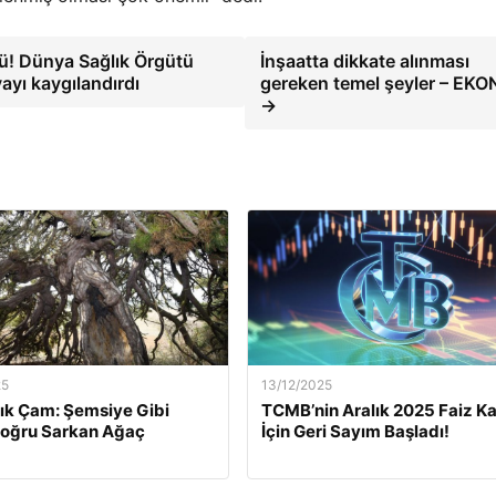
mü! Dünya Sağlık Örgütü
İnşaatta dikkate alınması
yı kaygılandırdı
gereken temel şeyler – EK
→
25
13/12/2025
lık Çam: Şemsiye Gibi
TCMB’nin Aralık 2025 Faiz Ka
Doğru Sarkan Ağaç
İçin Geri Sayım Başladı!