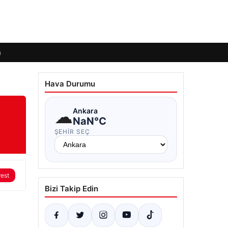
m
Hava Durumu
☁
Ankara
NaN°C
ŞEHIR SEÇ
rest
Bizi Takip Edin