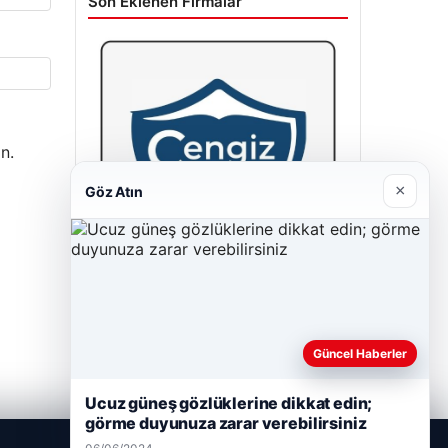
Son Eklenen Firmalar
n.
×
Göz Atın
Cengiz Sigorta
23/06/2026
Güncel Haberler
Ucuz güneş gözlüklerine dikkat edin;
görme duyunuza zarar verebilirsiniz