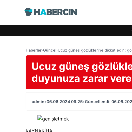
Haberler
›
Güncel
›
Ucuz güneş gözlüklerine dikkat edin; gö
Ucuz güneş gözlükle
duyunuza zarar vereb
admin
•
06.06.2024 09:25
•
Güncellendi: 06.06.20
KAYNAK
İHA