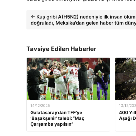
← Kuş gribi A(H5N2) nedeniyle ilk insan ölü
doğruladı, Meksika'dan gelen haber tüm dünya
Tavsiye Edilen Haberler
14/12/2025
13/12/20
Galatasaray’dan TFF’ye
400 Yıl
‘Başakşehir’ talebi: “Maç
Aşağı 
Çarşamba yapılsın”