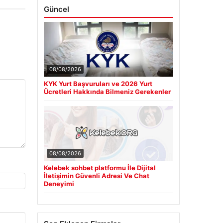
Güncel
08/08/2026
KYK Yurt Başvuruları ve 2026 Yurt
Ücretleri Hakkında Bilmeniz Gerekenler
08/08/2026
Kelebek sohbet platformu İle Dijital
İletişimin Güvenli Adresi Ve Chat
Deneyimi