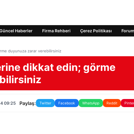
Güncel Haberler
Firma Rehberi
Çerez Politikası
Foru
rme duyunuza zarar verebilirsiniz
rine dikkat edin; görme
ilirsiniz
Paylaş:
24 09:25
Twitter
Facebook
WhatsApp
Reddit
Pinte