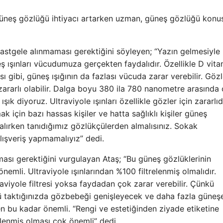
n güneş gözlüğü ihtiyacı artarken uzman, güneş gözlüğü kon
rastgele alınmaması gerektiğini söyleyen; “Yazın gelmesiyle
 ışınları vücudumuza gerçekten faydalıdır. Özellikle D vita
gibi, güneş ışığının da fazlası vücuda zarar verebilir. Gözle
zararlı olabilir. Dalga boyu 380 ila 780 nanometre arasında 
 ışık diyoruz. Ultraviyole ışınları özellikle gözler için zararlıd
k için bazı hassas kişiler ve hatta sağlıklı kişiler güneş
lırken tanıdığımız gözlükçülerden almalısınız. Sokak
alışveriş yapmamalıyız” dedi.
lması gerektiğini vurgulayan Ataş; “Bu güneş gözlüklerinin
nemli. Ultraviyole ışınlarından %100 filtrelenmiş olmalıdır.
aviyole filtresi yoksa faydadan çok zarar verebilir. Çünkü
üğü taktığınızda gözbebeği genişleyecek ve daha fazla güneş
n bu kadar önemli. “Rengi ve estetiğinden ziyade etiketine
relenmiş olması çok önemli” dedi.