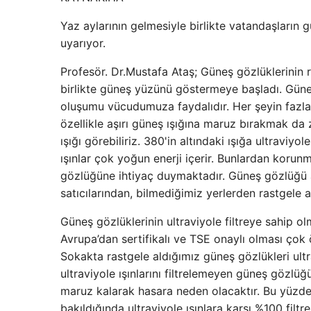
Yaz aylarının gelmesiyle birlikte vatandaşları
uyarıyor.
Profesör. Dr.Mustafa Ataş; Güneş gözlüklerinin 
birlikte güneş yüzünü göstermeye başladı. Güneş
oluşumu vücudumuza faydalıdır. Her şeyin fazlası 
özellikle aşırı güneş ışığına maruz bırakmak da 
ışığı görebiliriz. 380'in altındaki ışığa ultraviyole
ışınlar çok yoğun enerji içerir. Bunlardan korunma
gözlüğüne ihtiyaç duymaktadır. Güneş gözlüğü a
satıcılarından, bilmediğimiz yerlerden rastgele 
Güneş gözlüklerinin ultraviyole filtreye sahip o
Avrupa’dan sertifikalı ve TSE onaylı olması çok ö
Sokakta rastgele aldığımız güneş gözlükleri ultr
ultraviyole ışınlarını filtrelemeyen güneş gözl
maruz kalarak hasara neden olacaktır. Bu yüzde
bakıldığında ultraviyole ışınlara karşı %100 filt