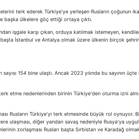
elerini terk ederek Türkiye'ye yerleşen Rusların çoğunun ik
le başka ülkelere göç ettiği ortaya çıktı.
ndan işgale karşı çıkan, orduya katılmak istemeyen, kendiler
, başta İstanbul ve Antalya olmak üzere ülkenin birçok şehri
n sayısı 154 bine ulaştı. Ancak 2023 yılında bu sayının üçte 
terk etme nedenlerinden birinin Türkiye'den oturma izni alm
ası Rusların Türkiye'yi terk etmesinde büyük rol oynuyor. B
ere ulaşması, diğer yandan savaş nedeniyle Rusya'ya uygu
emlerinin zorlaşması Rusları başta Sırbistan ve Karadağ olma