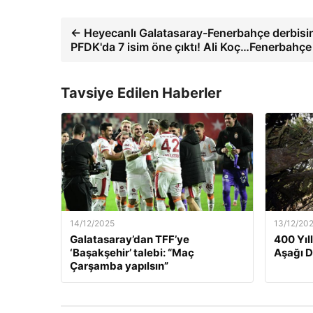
← Heyecanlı Galatasaray-Fenerbahçe derbisi
PFDK'da 7 isim öne çıktı! Ali Koç…Fenerbahçe
Tavsiye Edilen Haberler
14/12/2025
13/12/20
Galatasaray’dan TFF’ye
400 Yıl
‘Başakşehir’ talebi: “Maç
Aşağı 
Çarşamba yapılsın”