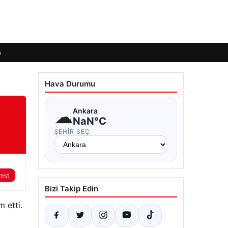
m
Hava Durumu
☁
Ankara
NaN°C
ŞEHIR SEÇ
rest
Bizi Takip Edin
 etti.