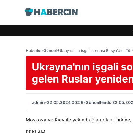
Haberler
›
Güncel
›
Ukrayna'nın işgali sonrası Rusya'dan Tür
Ukrayna'nın işgali s
gelen Ruslar yenide
admin
•
22.05.2024 06:59
•
Güncellendi: 22.05.20
Moskova ve Kiev ile yakın bağları olan Türkiye,
REKLAM