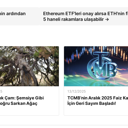
nin ardından
Ethereum ETF'leri onay alırsa ETH'nin f
5 haneli rakamlara ulaşabilir →
25
13/12/2025
lık Çam: Şemsiye Gibi
TCMB’nin Aralık 2025 Faiz Ka
Doğru Sarkan Ağaç
İçin Geri Sayım Başladı!