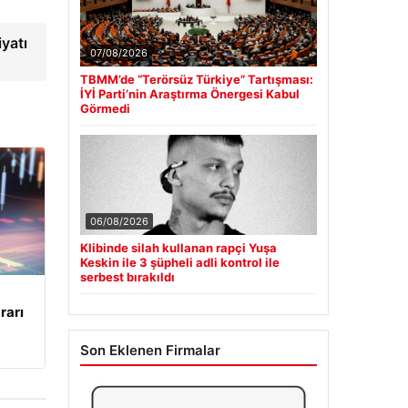
iyatı
07/08/2026
TBMM’de “Terörsüz Türkiye” Tartışması:
İYİ Parti’nin Araştırma Önergesi Kabul
Görmedi
06/08/2026
Klibinde silah kullanan rapçi Yuşa
Keskin ile 3 şüpheli adli kontrol ile
serbest bırakıldı
rarı
Son Eklenen Firmalar