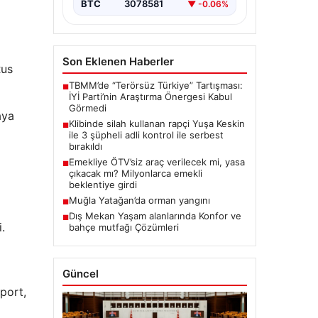
BTC
3078581
▼ -0.06%
Son Eklenen Haberler
Rus
TBMM’de “Terörsüz Türkiye” Tartışması:
■
İYİ Parti’nin Araştırma Önergesi Kabul
Görmedi
aya
Klibinde silah kullanan rapçi Yuşa Keskin
■
ile 3 şüpheli adli kontrol ile serbest
bırakıldı
Emekliye ÖTV’siz araç verilecek mi, yasa
■
çıkacak mı? Milyonlarca emekli
beklentiye girdi
Muğla Yatağan’da orman yangını
■
Dış Mekan Yaşam alanlarında Konfor ve
■
.
bahçe mutfağı Çözümleri
Güncel
port,