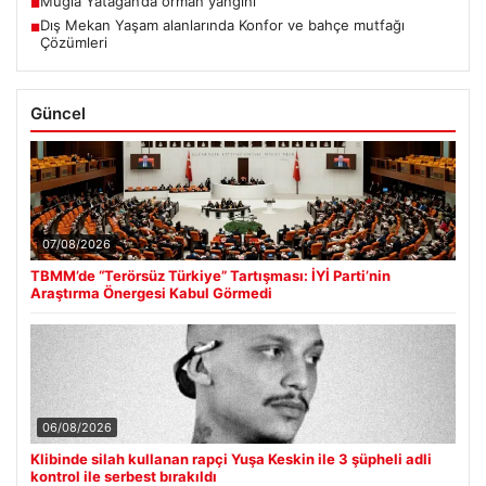
Muğla Yatağan’da orman yangını
■
Dış Mekan Yaşam alanlarında Konfor ve bahçe mutfağı
■
Çözümleri
Güncel
07/08/2026
TBMM’de “Terörsüz Türkiye” Tartışması: İYİ Parti’nin
Araştırma Önergesi Kabul Görmedi
06/08/2026
Klibinde silah kullanan rapçi Yuşa Keskin ile 3 şüpheli adli
kontrol ile serbest bırakıldı