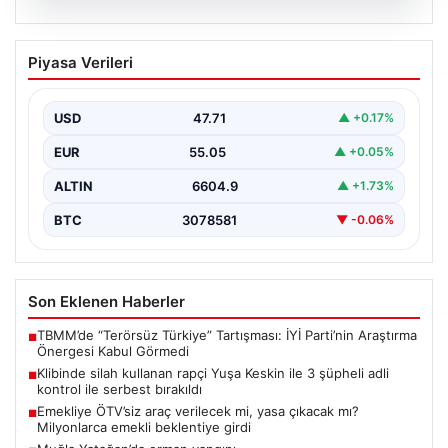
06.08.2026
Klibinde silah kullanan rapçi Yuşa
Piyasa Verileri
Keskin ile 3 şüpheli adli kontrol ile
serbest bırakıldı
USD
47.71
▲ +0.17%
EUR
55.05
▲ +0.05%
ALTIN
6604.9
▲ +1.73%
BTC
3078581
▼ -0.06%
Son Eklenen Haberler
TBMM’de “Terörsüz Türkiye” Tartışması: İYİ Parti’nin Araştırma
■
Önergesi Kabul Görmedi
Klibinde silah kullanan rapçi Yuşa Keskin ile 3 şüpheli adli
■
kontrol ile serbest bırakıldı
Emekliye ÖTV’siz araç verilecek mi, yasa çıkacak mı?
■
Milyonlarca emekli beklentiye girdi