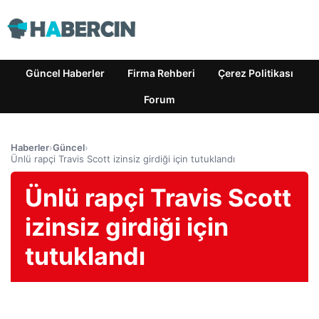
Güncel Haberler
Firma Rehberi
Çerez Politikası
Forum
Haberler
›
Güncel
›
Ünlü rapçi Travis Scott izinsiz girdiği için tutuklandı
Ünlü rapçi Travis Scott
izinsiz girdiği için
tutuklandı