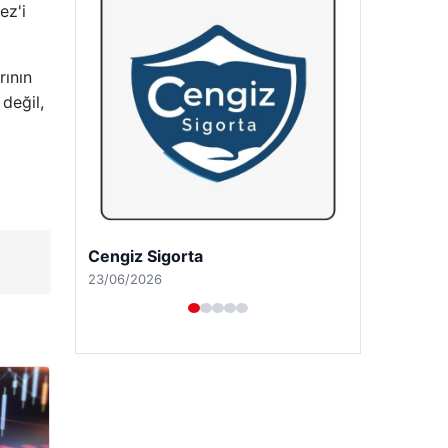
ez'i
rının
değil,
Hastaş Beton
26/05/2026