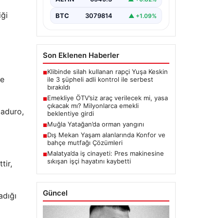
iği
BTC
3079814
▲ +1.09%
Son Eklenen Haberler
Klibinde silah kullanan rapçi Yuşa Keskin
■
ve
ile 3 şüpheli adli kontrol ile serbest
bırakıldı
Emekliye ÖTV’siz araç verilecek mi, yasa
■
çıkacak mı? Milyonlarca emekli
Maduro,
beklentiye girdi
Muğla Yatağan’da orman yangını
■
Dış Mekan Yaşam alanlarında Konfor ve
■
bahçe mutfağı Çözümleri
Malatya’da iş cinayeti: Pres makinesine
■
sıkışan işçi hayatını kaybetti
tir,
Güncel
adığı