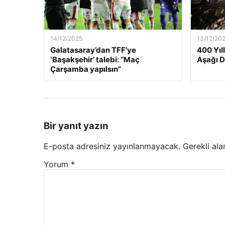
14/12/2025
13/12/20
Galatasaray’dan TFF’ye
400 Yıl
‘Başakşehir’ talebi: “Maç
Aşağı 
Çarşamba yapılsın”
Bir yanıt yazın
E-posta adresiniz yayınlanmayacak.
Gerekli ala
Yorum
*