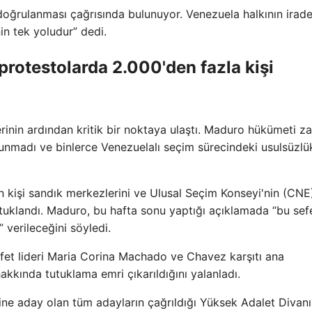
doğrulanması çağrısında bulunuyor. Venezuela halkının irad
n tek yoludur” dedi.
protestolarda 2.000'den fazla kişi
inin ardından kritik bir noktaya ulaştı. Maduro hükümeti za
unmadı ve binlerce Venezuelalı seçim sürecindeki usulsüzlük
 kişi sandık merkezlerini ve Ulusal Seçim Konseyi'nin (CNE
tuklandı. Maduro, bu hafta sonu yaptığı açıklamada “bu sef
 verileceğini söyledi.
et lideri Maria Corina Machado ve Chavez karşıtı ana
ında tutuklama emri çıkarıldığını yalanladı.
e aday olan tüm adayların çağrıldığı Yüksek Adalet Divanı