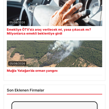
05/08/2026
Emekliye ÖTV’siz araç verilecek mi, yasa çıkacak mı?
Milyonlarca emekli beklentiye girdi
05/08/2026
Muğla Yatağan’da orman yangını
Son Eklenen Firmalar