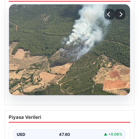
05.08.2026
Muğla Yatağan’da orman yangını
Piyasa Verileri
USD
47.60
▲ +0.06%