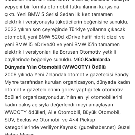
yepyeni bir formla otomobil tutkunlarının karşısına
çıktı. Yeni BMW 5 Serisi Sedan ilk kez tamamen
elektrikli versiyonuyla tüketicilerin beğenisine sunuldu.
2023 yılının son çeyreğinde Türkiye yollarına çıkacak
otomobil, yeni BMW 520d xDrive hafif hibrit dizel ve
yeni BMW i5 eDrive40 ve yeni BMW i5'in tamamen
elektrikli versiyonları ile Borusan Otomotiv yetkili
bayilerinde beğeniye sunuldu. M60.
Kadınlarda
Dünyada Yılın Otomobili (WWCOTY) Ödülü
2009 yılında Yeni Zelandalı otomotiv gazetecisi Sandy
Myhre tarafından kurulan organizasyon, dünyada kadın
otomotiv gazetecilerinin görev yaptığı tek otomotiv
ödülleri organizasyonudur. Yılın en iyi otomobillerini
kadın bakış açısıyla değerlendirmeyi amaçlayan
WWCOTY ödülleri, Aile Otomobili, Büyük Otomobil,
SUV, Exclusive Otomobil ve 4×4 Pickup
kategorilerinde veriliyor.Kaynak: (guzelhaber.net) Güzel
Haber Masası