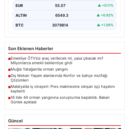
EUR
55.07
▲ +0.11%
ALTIN
6549.3
▲ +0.82%
BTC
3079814
▲ +1.09%
Son Eklenen Haberler
Emekliye ÖTV’siz araç verilecek mi, yasa çıkacak mı?
■
Milyonlarca emekli beklentiye girdi
Muğla Yatağan’da orman yangını
■
Dış Mekan Yaşam alanlarında Konfor ve bahçe mutfağı
■
Çözümleri
Malatya’da iş cinayeti: Pres makinesine sıkışan işçi hayatını
■
kaybetti
16 ilde 44 orman yangınına soruşturma başlatıldı. Bakan
■
Gürlek açıkladı
Güncel