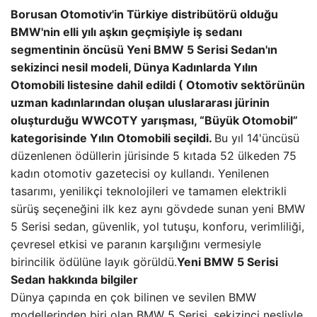
Borusan Otomotiv'in Türkiye distribütörü olduğu
BMW'nin elli yılı aşkın geçmişiyle iş sedanı
segmentinin öncüsü Yeni BMW 5 Serisi Sedan'ın
sekizinci nesil modeli, Dünya Kadınlarda Yılın
Otomobili listesine dahil edildi ( Otomotiv sektörünün
uzman kadınlarından oluşan uluslararası jürinin
oluşturduğu WWCOTY yarışması, “Büyük Otomobil”
kategorisinde Yılın Otomobili seçildi.
Bu yıl 14'üncüsü
düzenlenen ödüllerin jürisinde 5 kıtada 52 ülkeden 75
kadın otomotiv gazetecisi oy kullandı. Yenilenen
tasarımı, yenilikçi teknolojileri ve tamamen elektrikli
sürüş seçeneğini ilk kez aynı gövdede sunan yeni BMW
5 Serisi sedan, güvenlik, yol tutuşu, konforu, verimliliği,
çevresel etkisi ve paranın karşılığını vermesiyle
birincilik ödülüne layık görüldü.
Yeni BMW 5 Serisi
Sedan hakkında bilgiler
Dünya çapında en çok bilinen ve sevilen BMW
modellerinden biri olan BMW 5 Serisi, sekizinci nesliyle