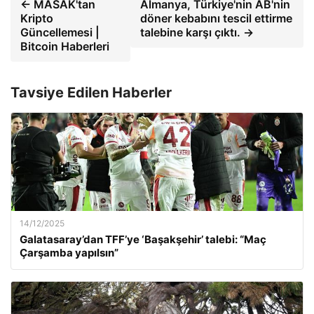
← MASAK'tan
Almanya, Türkiye'nin AB'nin
Kripto
döner kebabını tescil ettirme
Güncellemesi |
talebine karşı çıktı. →
Bitcoin Haberleri
Tavsiye Edilen Haberler
14/12/2025
Galatasaray’dan TFF’ye ‘Başakşehir’ talebi: “Maç
Çarşamba yapılsın”