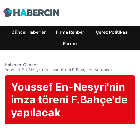
Güncel Haberler
Firma Rehberi
Çerez Politikası
Forum
Haberler
›
Güncel
›
Youssef En-Nesyri'nin imza töreni F.Bahçe'de yapılacak
Youssef En-Nesyri'nin
imza töreni F.Bahçe'de
yapılacak