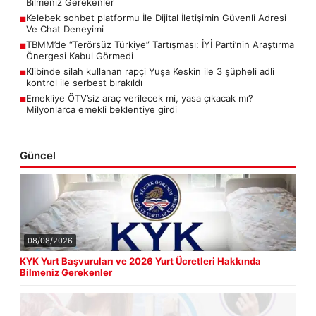
Bilmeniz Gerekenler
Kelebek sohbet platformu İle Dijital İletişimin Güvenli Adresi
■
Ve Chat Deneyimi
TBMM’de “Terörsüz Türkiye” Tartışması: İYİ Parti’nin Araştırma
■
Önergesi Kabul Görmedi
Klibinde silah kullanan rapçi Yuşa Keskin ile 3 şüpheli adli
■
kontrol ile serbest bırakıldı
Emekliye ÖTV’siz araç verilecek mi, yasa çıkacak mı?
■
Milyonlarca emekli beklentiye girdi
Güncel
08/08/2026
KYK Yurt Başvuruları ve 2026 Yurt Ücretleri Hakkında
Bilmeniz Gerekenler