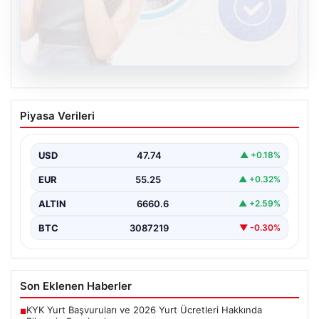
08.08.2026
Kelebek sohbet platformu İle Dijital
Piyasa Verileri
İletişimin Güvenli Adresi Ve Chat
Deneyimi
USD
47.74
▲ +0.18%
İnternet çağında insanların güvenli bir biçimde bağlantı
kurması ciddi bir önem ifade etmektedir. Günümüzde…
EUR
55.25
▲ +0.32%
ALTIN
6660.6
▲ +2.59%
BTC
3087219
▼ -0.30%
Son Eklenen Haberler
KYK Yurt Başvuruları ve 2026 Yurt Ücretleri Hakkında
■