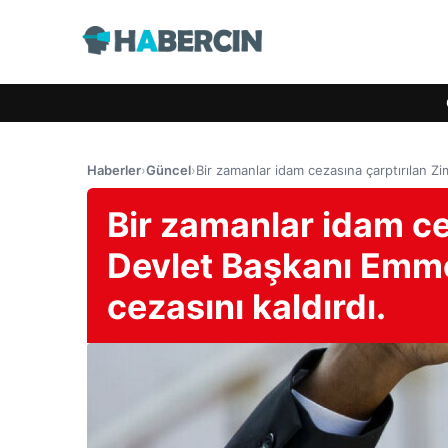
Haberler
›
Güncel
›
Bir zamanlar idam cezasına çarptırılan 
Bir zamanlar idam c
Devlet Başkanı Em
cezasını kaldırdı.