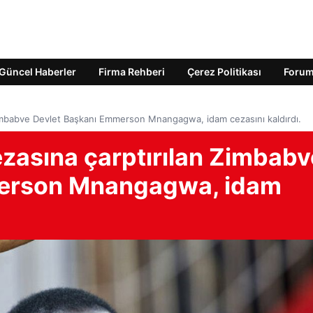
Güncel Haberler
Firma Rehberi
Çerez Politikası
Foru
Zimbabve Devlet Başkanı Emmerson Mnangagwa, idam cezasını kaldırdı.
ezasına çarptırılan Zimbabv
merson Mnangagwa, idam