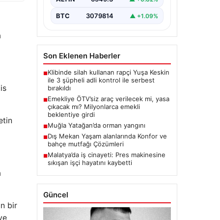
BTC
3079814
▲ +1.09%
a
Son Eklenen Haberler
Klibinde silah kullanan rapçi Yuşa Keskin
■
ile 3 şüpheli adli kontrol ile serbest
is
bırakıldı
Emekliye ÖTV’siz araç verilecek mi, yasa
■
çıkacak mı? Milyonlarca emekli
beklentiye girdi
etin
Muğla Yatağan’da orman yangını
■
Dış Mekan Yaşam alanlarında Konfor ve
■
bahçe mutfağı Çözümleri
Malatya’da iş cinayeti: Pres makinesine
■
sıkışan işçi hayatını kaybetti
a
Güncel
n bir
ve