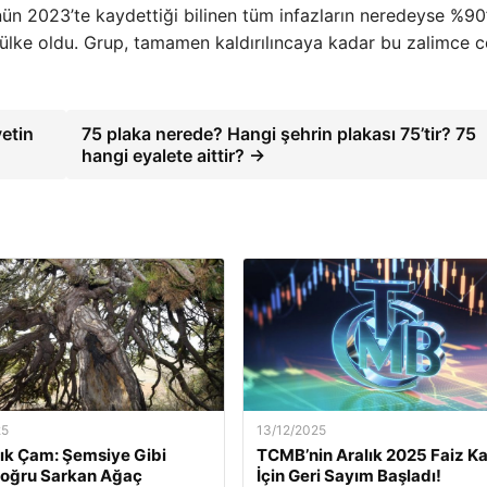
nün 2023’te kaydettiği bilinen tüm infazların neredeyse %90’
 ülke oldu. Grup, tamamen kaldırılıncaya kadar bu zalimce 
etin
75 plaka nerede? Hangi şehrin plakası 75’tir? 75
hangi eyalete aittir? →
25
13/12/2025
lık Çam: Şemsiye Gibi
TCMB’nin Aralık 2025 Faiz Ka
Doğru Sarkan Ağaç
İçin Geri Sayım Başladı!