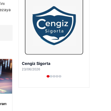
ını
cezaya
Hastaş Beton
26/05/2026
rarı