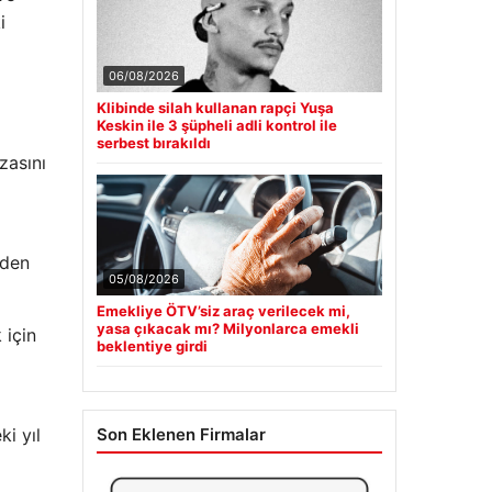
i
06/08/2026
Klibinde silah kullanan rapçi Yuşa
Keskin ile 3 şüpheli adli kontrol ile
serbest bırakıldı
zasını
nden
05/08/2026
Emekliye ÖTV’siz araç verilecek mi,
yasa çıkacak mı? Milyonlarca emekli
 için
beklentiye girdi
ki yıl
Son Eklenen Firmalar