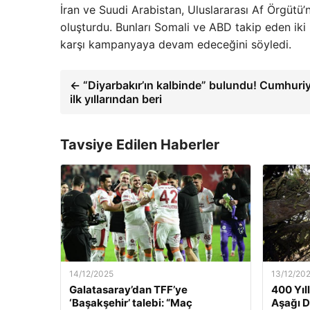
İran ve Suudi Arabistan, Uluslararası Af Örgütü’
oluşturdu. Bunları Somali ve ABD takip eden iki
karşı kampanyaya devam edeceğini söyledi.
← “Diyarbakır’ın kalbinde” bulundu! Cumhuriy
ilk yıllarından beri
Tavsiye Edilen Haberler
14/12/2025
13/12/20
Galatasaray’dan TFF’ye
400 Yıl
‘Başakşehir’ talebi: “Maç
Aşağı 