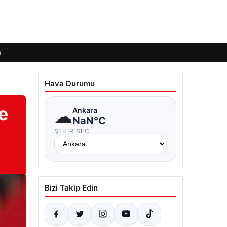
m
Hava Durumu
e
☁
Ankara
NaN°C
ŞEHIR SEÇ
Bizi Takip Edin