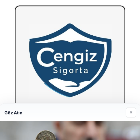
×
Göz Atın
Hastaş Beton
26/05/2026