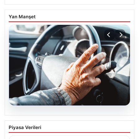
Yan Manşet
05.08.2026
Emekliye ÖTV’siz araç verilecek mi,
Piyasa Verileri
yasa çıkacak mı? Milyonlarca emekli
beklentiye girdi