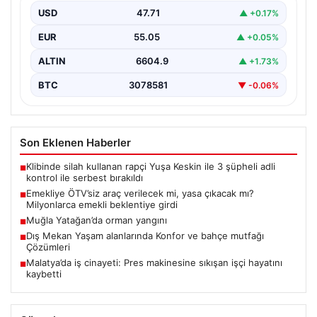
USD
47.71
▲ +0.17%
EUR
55.05
▲ +0.05%
ALTIN
6604.9
▲ +1.73%
BTC
3078581
▼ -0.06%
Son Eklenen Haberler
Klibinde silah kullanan rapçi Yuşa Keskin ile 3 şüpheli adli
■
kontrol ile serbest bırakıldı
Emekliye ÖTV’siz araç verilecek mi, yasa çıkacak mı?
■
Milyonlarca emekli beklentiye girdi
Muğla Yatağan’da orman yangını
■
Dış Mekan Yaşam alanlarında Konfor ve bahçe mutfağı
■
Çözümleri
Malatya’da iş cinayeti: Pres makinesine sıkışan işçi hayatını
■
kaybetti