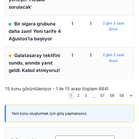
sorulacak’
Bir sigara grubuna
1
1
2 gün 3 saat
önce
daha zam! Yeni tarife 4
Ağustos’ta başlıyor
Galatasaray teklifini
1
1
2 gün 3 saat
önce
sundu, anında yanıt
geldi: Kabul etmiyoruz!
15 konu görüntüleniyor - 1 ile 15 arası (toplam 884)
1
2
3
57
58
59
→
…
Yeni konu oluşturmak için giriş yapmalısınız.