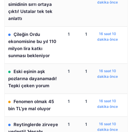
dakika önce
simidinin sırrı ortaya
çıktı! Ustalar tek tek
anlattı
Çileğin Ordu
1
1
16 saat 10
dakika önce
ekonomisine bu yıl 110
milyon lira katkı
sunması bekleniyor
Eski eşinin aşk
1
1
16 saat 10
dakika önce
pozlarına dayanamadı!
Tepki çeken yorum
Fenomen olmak 45
1
1
16 saat 10
dakika önce
bin TL’ye mal oluyor
Reytinglerde zirveye
1
1
16 saat 10
dakika önce
yerleşti! ‘Hesabı