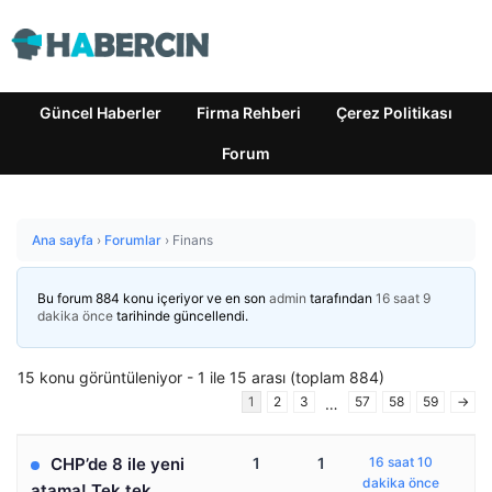
Güncel Haberler
Firma Rehberi
Çerez Politikası
Forum
Ana sayfa
›
Forumlar
›
Finans
Bu forum 884 konu içeriyor ve en son
admin
tarafından
16 saat 9
dakika önce
tarihinde güncellendi.
15 konu görüntüleniyor - 1 ile 15 arası (toplam 884)
1
2
3
57
58
59
→
…
CHP’de 8 ile yeni
1
1
16 saat 10
dakika önce
atama! Tek tek