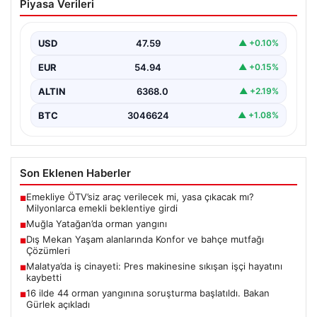
Piyasa Verileri
USD
47.59
▲ +0.10%
EUR
54.94
▲ +0.15%
ALTIN
6368.0
▲ +2.19%
BTC
3046624
▲ +1.08%
Son Eklenen Haberler
Emekliye ÖTV’siz araç verilecek mi, yasa çıkacak mı?
■
Milyonlarca emekli beklentiye girdi
Muğla Yatağan’da orman yangını
■
Dış Mekan Yaşam alanlarında Konfor ve bahçe mutfağı
■
Çözümleri
Malatya’da iş cinayeti: Pres makinesine sıkışan işçi hayatını
■
kaybetti
16 ilde 44 orman yangınına soruşturma başlatıldı. Bakan
■
Gürlek açıkladı