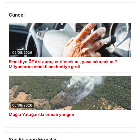
Güncel
05/08/2026
Emekliye ÖTV’siz araç verilecek mi, yasa çıkacak mı?
Milyonlarca emekli beklentiye girdi
05/08/2026
Muğla Yatağan’da orman yangını
Son Eklenen Firmalar