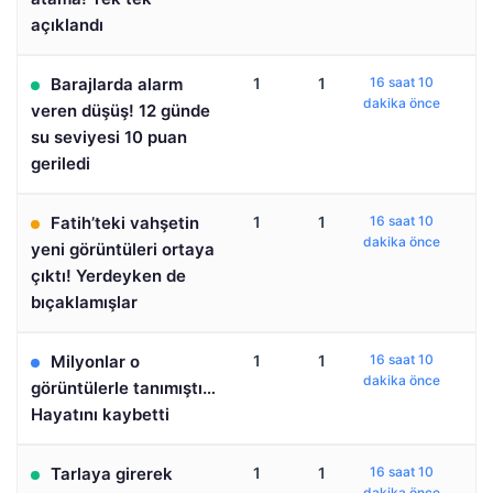
açıklandı
Barajlarda alarm
1
1
16 saat 10
dakika önce
veren düşüş! 12 günde
su seviyesi 10 puan
geriledi
Fatih’teki vahşetin
1
1
16 saat 10
dakika önce
yeni görüntüleri ortaya
çıktı! Yerdeyken de
bıçaklamışlar
Milyonlar o
1
1
16 saat 10
dakika önce
görüntülerle tanımıştı…
Hayatını kaybetti
Tarlaya girerek
1
1
16 saat 10
dakika önce