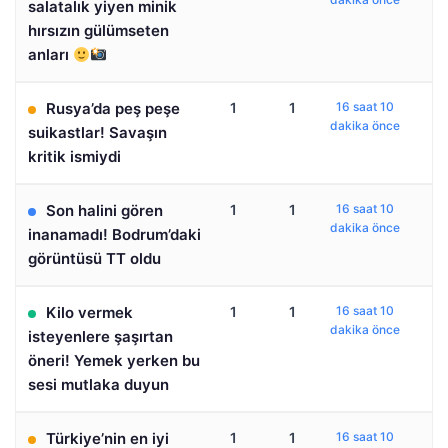
salatalık yiyen minik
hırsızın gülümseten
anları
Rusya’da peş peşe
1
1
16 saat 10
dakika önce
suikastlar! Savaşın
kritik ismiydi
Son halini gören
1
1
16 saat 10
dakika önce
inanamadı! Bodrum’daki
görüntüsü TT oldu
Kilo vermek
1
1
16 saat 10
dakika önce
isteyenlere şaşırtan
öneri! Yemek yerken bu
sesi mutlaka duyun
Türkiye’nin en iyi
1
1
16 saat 10