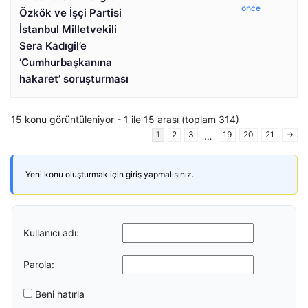
önce
Özkök ve İşçi Partisi
İstanbul Milletvekili
Sera Kadıgil’e
‘Cumhurbaşkanına
hakaret’ soruşturması
15 konu görüntüleniyor - 1 ile 15 arası (toplam 314)
1
2
3
19
20
21
→
…
Yeni konu oluşturmak için giriş yapmalısınız.
Kullanıcı adı:
Parola:
Beni hatırla