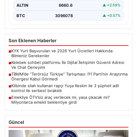
ALTIN
6660.6
▲ +2.59%
BTC
3096078
▲ +0.57%
Son Eklenen Haberler
KYK Yurt Başvuruları ve 2026 Yurt Ücretleri Hakkında
■
Bilmeniz Gerekenler
Kelebek sohbet platformu İle Dijital İletişimin Güvenli Adresi
■
Ve Chat Deneyimi
TBMM’de “Terörsüz Türkiye” Tartışması: İYİ Parti’nin Araştırma
■
Önergesi Kabul Görmedi
Klibinde silah kullanan rapçi Yuşa Keskin ile 3 şüpheli adli
■
kontrol ile serbest bırakıldı
Emekliye ÖTV’siz araç verilecek mi, yasa çıkacak mı?
■
Milyonlarca emekli beklentiye girdi
Güncel