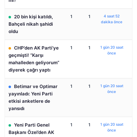
mı?
20 bin kişi katıldı,
1
1
4 saat 52
dakika önce
Bahçeli nikah şahidi
oldu
CHP’den AK Parti’ye
1
1
1 gün 20 saat
önce
geçmişti! “Karşı
mahalleden geliyorum”
diyerek çağrı yaptı
Betimar ve Optimar
1
1
1 gün 20 saat
önce
yayınladı: Yeni Parti
etkisi anketlere de
yansıdı
Yeni Parti Genel
1
1
1 gün 20 saat
önce
Başkanı Özel’den AK