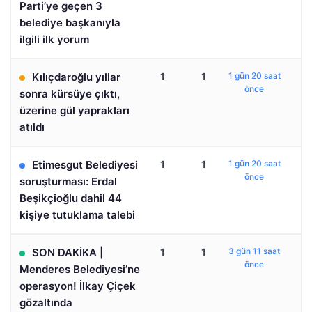
Parti’ye geçen 3
belediye başkanıyla
ilgili ilk yorum
Kılıçdaroğlu yıllar
1
1
1 gün 20 saat
önce
sonra kürsüye çıktı,
üzerine gül yaprakları
atıldı
Etimesgut Belediyesi
1
1
1 gün 20 saat
önce
soruşturması: Erdal
Beşikçioğlu dahil 44
kişiye tutuklama talebi
SON DAKİKA |
1
1
3 gün 11 saat
önce
Menderes Belediyesi’ne
operasyon! İlkay Çiçek
gözaltında