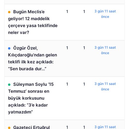
Bugün Meclis’e
1
1
3 gün 11 saat
önce
geliyor! 12 maddelik
çerçeve yasa teklifinde
neler var?
Özgür Özel,
1
1
3 gün 11 saat
önce
Kılıçdaroğlu’ndan gelen
teklifi ilk kez açıkladı:
“Sen burada dur…”
Süleyman Soylu ’15
1
1
3 gün 11 saat
önce
Temmuz’ sonrası en
büyük korkusunu
açıkladı: “3’e kadar
yatmazdım”
Gazeteci Ertuğrul
1
1
3 gün 11 saat