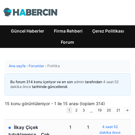
Güncel Haberler
Firma Rehberi
Çerez Politikası
Forum
Ana sayfa
›
Forumlar
›
Politika
Bu forum 314 konu içeriyor ve en son
admin
tarafından
4 saat 52
dakika önce
tarihinde güncellendi.
15 konu görüntüleniyor - 1 ile 15 arası (toplam 314)
1
2
3
19
20
21
→
…
İlkay Çiçek
1
1
4 saat 52
dakika önce
tutuklanınca… Çok