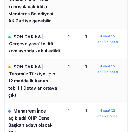
konuşulacak iddia:
Menderes Belediyesi
AK Partiye geçebilir
SON DAKİKA |
1
1
4 saat 52
dakika önce
‘Çerçeve yasa’ teklifi
komisyonda kabul edildi
SON DAKİKA |
1
1
4 saat 52
dakika önce
‘Terörsüz Türkiye’ için
12 maddelik kanun
teklifi! Detaylar ortaya
çıktı
Muharrem İnce
1
1
4 saat 52
dakika önce
açıkladı! CHP Genel
Başkan adayı olacak