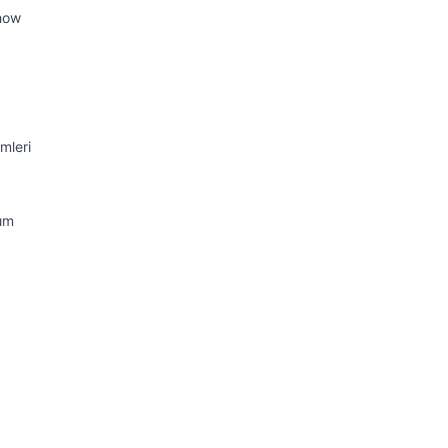
how
mleri
nım