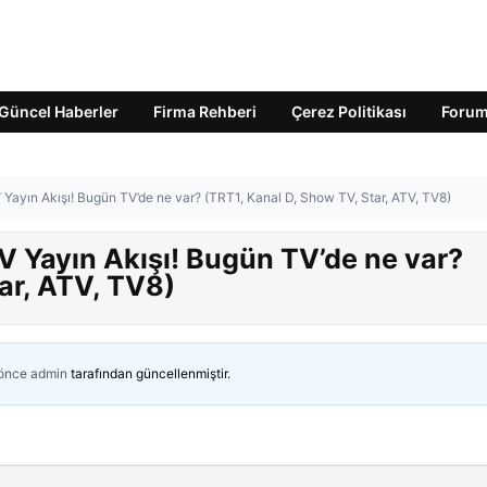
Güncel Haberler
Firma Rehberi
Çerez Politikası
Foru
Yayın Akışı! Bugün TV’de ne var? (TRT1, Kanal D, Show TV, Star, ATV, TV8)
 Yayın Akışı! Bugün TV’de ne var?
ar, ATV, TV8)
 önce
admin
tarafından güncellenmiştir.