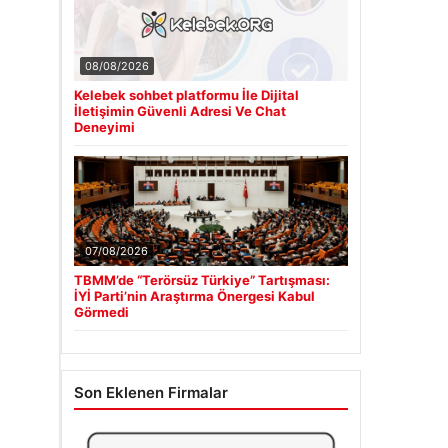
08/08/2026
Kelebek sohbet platformu İle Dijital
İletişimin Güvenli Adresi Ve Chat
Deneyimi
07/08/2026
TBMM’de “Terörsüz Türkiye” Tartışması:
İYİ Parti’nin Araştırma Önergesi Kabul
Görmedi
Son Eklenen Firmalar