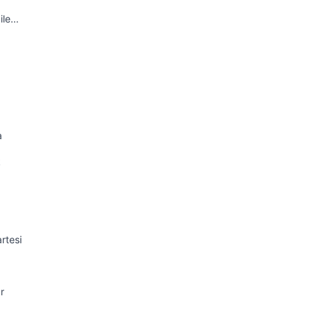
ile…
a
k
rtesi
r