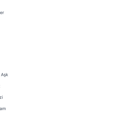
er
k Aşk
t
zi
dam