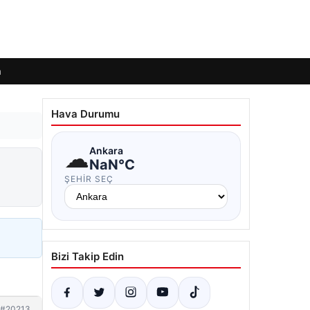
m
Hava Durumu
☁
Ankara
NaN°C
ŞEHIR SEÇ
Bizi Takip Edin
#20213