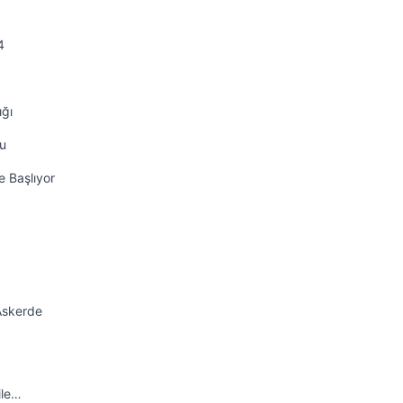
4
ığı
nu
e Başlıyor
Askerde
ile…