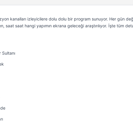
zyon kanalları izleyicilere dolu dolu bir program sunuyor. Her gün de
n, saat saat hangi yapımın ekrana geleceği araştırılıyor. İşte tüm de
 Sultanı
ek
ç
nde
rı