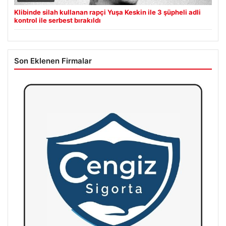
Klibinde silah kullanan rapçi Yuşa Keskin ile 3 şüpheli adli
kontrol ile serbest bırakıldı
Son Eklenen Firmalar