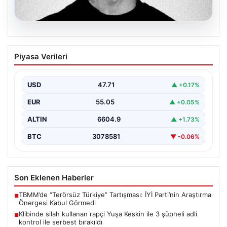
06.08.2026
Klibinde silah kullanan rapçi Yuşa
Piyasa Verileri
Keskin ile 3 şüpheli adli kontrol ile
serbest bırakıldı
USD
47.71
▲ +0.17%
EUR
55.05
▲ +0.05%
ALTIN
6604.9
▲ +1.73%
BTC
3078581
▼ -0.06%
Son Eklenen Haberler
TBMM’de “Terörsüz Türkiye” Tartışması: İYİ Parti’nin Araştırma
■
Önergesi Kabul Görmedi
Klibinde silah kullanan rapçi Yuşa Keskin ile 3 şüpheli adli
■
kontrol ile serbest bırakıldı