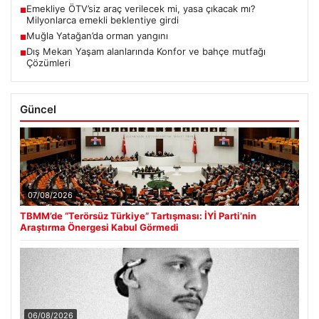
Emekliye ÖTV’siz araç verilecek mi, yasa çıkacak mı?
■
Milyonlarca emekli beklentiye girdi
Muğla Yatağan’da orman yangını
■
Dış Mekan Yaşam alanlarında Konfor ve bahçe mutfağı
■
Çözümleri
Güncel
07/08/2026
TBMM’de “Terörsüz Türkiye” Tartışması: İYİ Parti’nin
Araştırma Önergesi Kabul Görmedi
06/08/2026