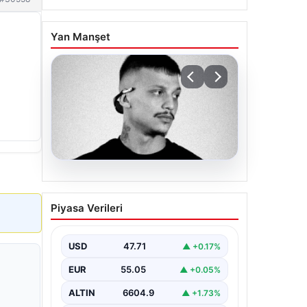
Yan Manşet
06.08.2026
Klibinde silah kullanan
Piyasa Verileri
rapçi Yuşa Keskin ile 3
şüpheli adli kontrol ile
serbest bırakıldı
USD
47.71
▲ +0.17%
EUR
55.05
▲ +0.05%
ALTIN
6604.9
▲ +1.73%