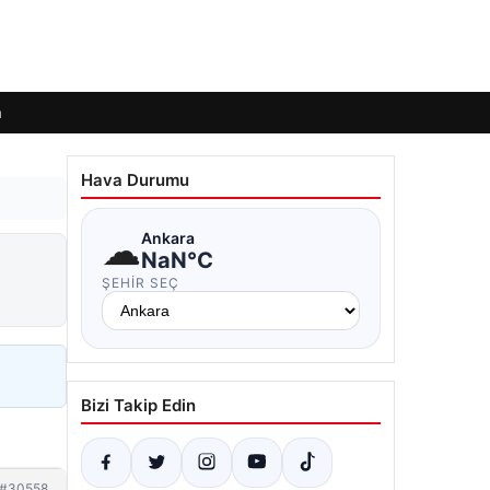
m
Hava Durumu
☁
Ankara
NaN°C
ŞEHIR SEÇ
Bizi Takip Edin
#30558