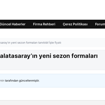
Güncel Haberler
Firma Rehberi
Çerez Politikası
Foru
saray’ın yeni sezon formaları tanıtıldı! İşte fiyatı
 Galatasaray’ın yeni sezon formaları
min
tarafından güncellenmiştir.