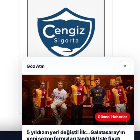
×
Göz Atın
Cengiz Sigorta
23/06/2026
Güncel Haberler
5 yıldızın yeri değişti! İlk… Galatasaray’ın
yeni sezon formaları tanıtıldı! İşte fiyatı