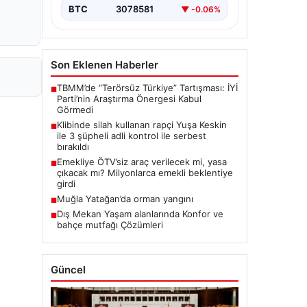
BTC
3078581
▼ -0.06%
Son Eklenen Haberler
TBMM’de “Terörsüz Türkiye” Tartışması: İYİ
■
Parti’nin Araştırma Önergesi Kabul
Görmedi
Klibinde silah kullanan rapçi Yuşa Keskin
■
ile 3 şüpheli adli kontrol ile serbest
bırakıldı
Emekliye ÖTV’siz araç verilecek mi, yasa
■
çıkacak mı? Milyonlarca emekli beklentiye
girdi
Muğla Yatağan’da orman yangını
■
Dış Mekan Yaşam alanlarında Konfor ve
■
bahçe mutfağı Çözümleri
Güncel